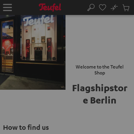
VAI AL
No
NTENUTO
Salv
Pagina
Cerca
Prodot
iniziale
nel
carrel
Welcome to the Teufel
Shop
Flagshipstor
e Berlin
How to find us