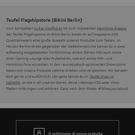
Teufel Flagshipstore (Bikini Berlin)
Vom kompakten
In-Ear-Kopfhörer
bis zum imposanten
Heimkino-System
,
der Teufel Flagshipstore im Bikini Berlin bietet dir auf insgesamt 600
Quadratmetern eine große Auswahl unserer Produkte zum Testen. Im
Herzen Berlins direkt gegenüber der Gedächtniskirche kannst du in zwei
aufwendig ausgestatteten Vorführkinos, einem Stereo-Hörraum sowie
einer Gaming-Lounge alles Probehören, was sich echte HiFi- und
Heimkino-Fans wünschen. In den raumakustisch optimierten Showrooms
lassen sich unsere Produkte optimal erleben und vergleichen. Wir beraten
dich gerne und ausführlich! Übrigens kannst du im
Teufel Shop im
KaDeWe
, so wie in all unseren Stores, deine Lieblings-CDs oder Vinyl-
Platten mitbringen und anhören. Ganz nach dem Motto: #followyoursound
8 settimane di prova gratuita