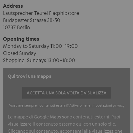
Address
Lautsprecher Teufel Flagshipstore
Budapester Strasse 38-50
10787 Berlin
Opening times
Monday to Saturday 11:00–19:00
Closed Sunday
Shopping Sundays 13:00–18:00
Qui trovi una mappa
ACCETTA UNA SOLA VOLTA E VISUALIZZA
Mostrare sempre i contenuti esterni? Attivalo nelle impostazioni privacy
Le mappe di Google Maps sono contenuti esterni. Puoi
visualizzare il contenuto esterno qui con un solo clic.
Cliccando sul contenuto, acconsenti alla visualizzazione