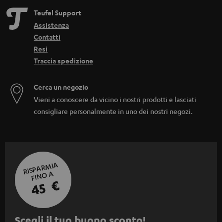
Teufel Support
Assistenza
Contatti
Resi
Traccia spedizione
Cerca un negozio
Vieni a conoscere da vicino i nostri prodotti e lasciati
consigliare personalmente in uno dei nostri negozi.
RISPARMIA
FINO A
45 €
I
Scegli il tuo buono sconto!