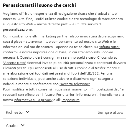
Per assicurarti il suono che cerchi
STEREO
w
CARRIERA
GERMANIA
Vogliamo offrirti un'esperienza di navigazione sicura che si adatti ai tuoi
s
interessi. A tal fine, Teufel utilizza cookie e altre tecnologie di tracciamento
SMART HOME
STAMPA
su questo sito Web – anche di terze parti – e utilizza servizi di
l
AUSTRIA
personalizzazione.
BLUETOOTH
e
B2B
Con i cookie noi e altri marketing partner elaboriamo i tuoi dati e scopriamo
cosa ti piace - attraverso il tuo comportamento sul nostro sito Web e le
t
SVIZZERA
CUFFIE
informazioni dal tuo dispositivo. Dipende da te: se clicchi su
"Rifiuta tutto"
,
BLOG
t
confermi la nostra impostazione di base, in cui attiviamo solo i cookie
necessari. Questo ti darà consigli, ma saranno scelti a caso. Cliccando su
CUFFIE BLUETOOTH
e
PAESI BASSI
NEWSLETTER
"Accetta tutto"
riceverai invece pubblicità personalizzata e contenuti davvero
rilevanti per te. Qui acconsenti all'uso di tutti i cookie e al trasferimento e
r
SET STEREO
all'elaborazione dei tuoi dati nei paesi al di fuori dell’UE/SEE. Per una
NEGOZI
BELGIO
selezione individuale, puoi anche attivare o disattivare ogni categoria
ALTOPARLANTE
individualmente e confermare con
"Accetta selezione"
.
VANTAGGI TEUFEL
Puoi modificare tutti i consensi in qualsiasi momento in "Impostazioni dati" e
FRANCIA
revocarli con effeto per il futuro. Per ulteriori informazioni, rimandiamo alla
ULTIMA
nostra
informativa sulla privacy
e all'
impressum
.
LA NOSTRA STORIA
POLONIA
CUFFIE IN-EAR
Richiesto
Sempre attivo
MANAGEMENT
FANSHOP
Analisi
SPAGNA
SOSTENIBILITÀ