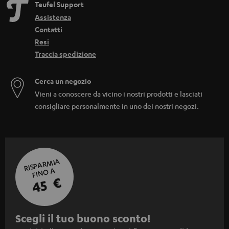
Teufel Support
Assistenza
Contatti
Resi
Traccia spedizione
Cerca un negozio
Vieni a conoscere da vicino i nostri prodotti e lasciati
consigliare personalmente in uno dei nostri negozi.
RISPARMIA
FINO A
45 €
I
Scegli il tuo buono sconto!