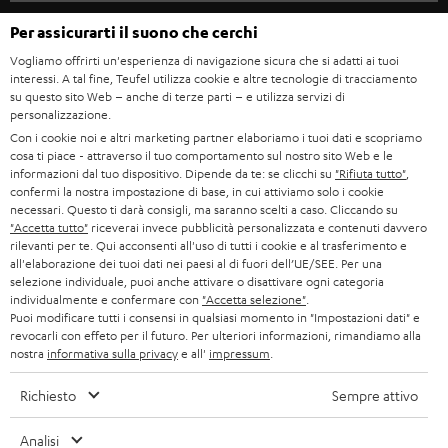
STEREO
w
CARRIERA
GERMANIA
Per assicurarti il suono che cerchi
s
SMART HOME
STAMPA
Vogliamo offrirti un'esperienza di navigazione sicura che si adatti ai tuoi
l
interessi. A tal fine, Teufel utilizza cookie e altre tecnologie di tracciamento
AUSTRIA
BLUETOOTH
e
su questo sito Web – anche di terze parti – e utilizza servizi di
B2B
personalizzazione.
t
SVIZZERA
CUFFIE
Con i cookie noi e altri marketing partner elaboriamo i tuoi dati e scopriamo
BLOG
t
cosa ti piace - attraverso il tuo comportamento sul nostro sito Web e le
informazioni dal tuo dispositivo. Dipende da te: se clicchi su
"Rifiuta tutto"
,
CUFFIE BLUETOOTH
e
PAESI BASSI
NEWSLETTER
confermi la nostra impostazione di base, in cui attiviamo solo i cookie
necessari. Questo ti darà consigli, ma saranno scelti a caso. Cliccando su
r
SET STEREO
"Accetta tutto"
riceverai invece pubblicità personalizzata e contenuti davvero
NEGOZI
BELGIO
rilevanti per te. Qui acconsenti all'uso di tutti i cookie e al trasferimento e
all'elaborazione dei tuoi dati nei paesi al di fuori dell’UE/SEE. Per una
ALTOPARLANTE
VANTAGGI TEUFEL
selezione individuale, puoi anche attivare o disattivare ogni categoria
FRANCIA
individualmente e confermare con
"Accetta selezione"
.
ULTIMA
Puoi modificare tutti i consensi in qualsiasi momento in "Impostazioni dati" e
LA NOSTRA STORIA
revocarli con effeto per il futuro. Per ulteriori informazioni, rimandiamo alla
nostra
informativa sulla privacy
e all'
impressum
.
POLONIA
CUFFIE IN-EAR
MANAGEMENT
Richiesto
Sempre attivo
FANSHOP
SPAGNA
SOSTENIBILITÀ
Ci riserviamo il diritto di apportare modifiche relative a specifiche tecniche,
Analisi
NOVITÁ