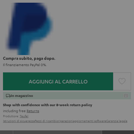
Compra subito, paga dopo.
Il finanziamento PayPal 0%.
AGGIUNGI AL CARRELLO
In magazzino
Shop with confidence with our 8-week return policy
including free
Returns
Produttore:
Teufel
Istruzioni di sicuerezza
Pezzi di ricambio
riparazioni
aggiornamenti software
Garanzia legale