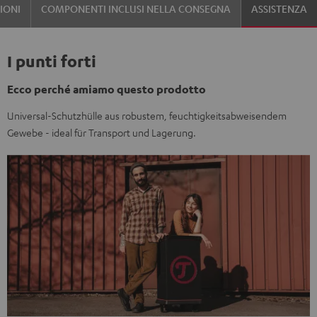
IONI
COMPONENTI INCLUSI NELLA CONSEGNA
ASSISTENZA
I punti forti
Ecco perché amiamo questo prodotto
Universal-Schutzhülle aus robustem, feuchtigkeitsabweisendem
Gewebe - ideal für Transport und Lagerung.