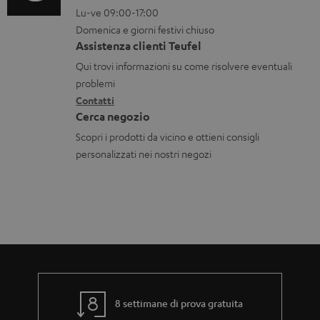
r
Lu-ve 09:00-17:00
m
n
o
i
Domenica e giorni festivi chiuso
a
t
n
c
Assistenza clienti Teufel
z
a
i
a
Qui trovi informazioni su come risolvere eventuali
i
t
d
problemi
b
o
Contatti
t
i
i
Cerca negozio
n
i
s
l
Scopri i prodotti da vicino e ottieni consigli
i
p
i
personalizzati nei nostri negozi
g
e
a
d
r
i
a
z
n
i
z
o
i
n
8 settimane di prova gratuita
a