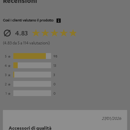
Recensioni
Così i clienti valutano il prodotto
4.83
(4.83 da 5 a 114 valutazioni)
5
98
4
13
3
3
2
0
1
0
27/01/2026
Accessori di qualità