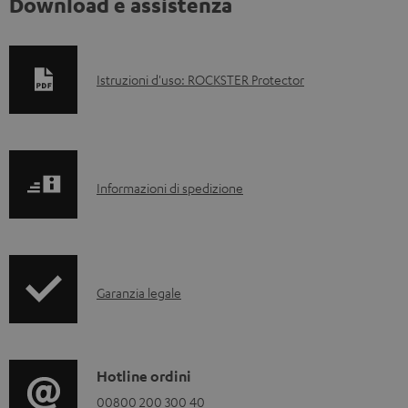
Download e assistenza
D
Istruzioni d'uso: ROCKSTER Protector
o
c
u
I
m
Informazioni di spedizione
n
e
f
n
o
t
I
Garanzia legale
r
i
n
m
s
f
a
c
o
C
Hotline ordini
z
a
r
o
00800 200 300 40
i