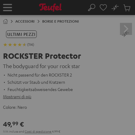
VAI AL
No
NTENUTO
Salv
Pagina
Cerca
Prodot
iniziale
nel
ACCESSORI
BORSE E PROTEZIONI
carrel
ULTIMI PEZZI
(114)
ROCKSTER Protector
The bodyguard for your rock star
Nicht passend für den ROCKSTER 2
Schützt vor Staub und Kratzern
Feuchtigkeitsabweisendes Gewebe
Mostrami di più
Colore:
Nero
49,
€
99
IVA inclusa
and
Costi di spedizione
4,99 €