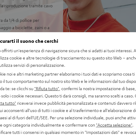
 la riproduzione tramite cavo
a da 1/4 di pollice per
aggio a biciclette, zaini o a
icurarti il suono che cerchi
SB-C da 1 m, disponibile nei
offrirti un'esperienza di navigazione sicura che si adatti ai tuoi interessi. A 
ilizza cookie e altre tecnologie di tracciamento su questo sito Web – anch
te ROCKSTER GO
 utilizza servizi di personalizzazione.
kie noi e altri marketing partner elaboriamo i tuoi dati e scopriamo cosa ti 
o il tuo comportamento sul nostro sito Web e le informazioni dal tuo dispos
a te: se clicchi su
"Rifiuta tutto"
, confermi la nostra impostazione di base, 
 solo i cookie necessari. Questo ti darà consigli, ma saranno scelti a caso.
ta tutto"
riceverai invece pubblicità personalizzata e contenuti davvero ri
ui acconsenti all'uso di tutti i cookie e al trasferimento e all'elaborazione d
a 118 valutazioni)
paesi al di fuori dell’UE/SEE. Per una selezione individuale, puoi anche atti
are ogni categoria individualmente e confermare con
"Accetta selezione"
.
ficare tutti i consensi in qualsiasi momento in "Impostazioni dati" e revoca
VALUTAZIONI