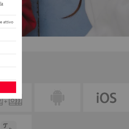
la
 attivo