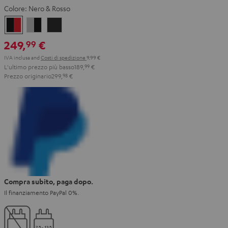
Colore:
Nero & Rosso
Nero
Gray
Night
&
&
Black
249,
€
99
Rosso
Black
IVA inclusa
and
Costi di spedizione
9,99 €
L'ultimo prezzo più basso
189,
99
€
Prezzo originario
299,
98
€
Compra subito, paga dopo.
Il finanziamento PayPal 0%.