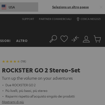
Seleziona un altro paese
USA
SUPPORT
PARTNER COMMERCIALI
CERCA NEGOZI
No
SSORI
ALTRO
Cerca
Il
Prodott
mio
nel
account
carrello
(118)
ROCKSTER GO 2 Stereo-Set
Turn up the volume on your adventures
Due ROCKSTER GO 2
Più livelli, più bassi, più stereo
Risparmi rispetto all'acquisto singolo dei prodotti
Mostrami di più