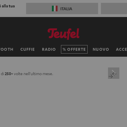
 alla tua
ITALIA
TOOTH
CUFFIE
RADIO
OFFERTE
NUOVO
ACCE
 di
250+
volte nell'ultimo mese.