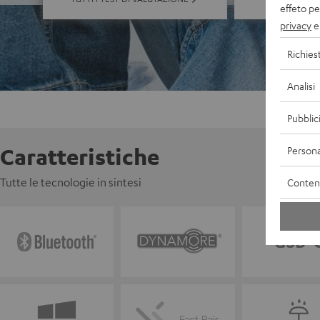
effeto pe
privacy
e 
Richies
Analisi
Pubblic
Caratteristiche
Persona
Tutte le tecnologie in sintesi
Contenu