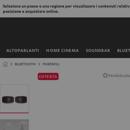
Seleziona un paese o una regione per visualizzare i contenuti relativi
posizione e acquistare online.
VAI AL
NTENUTO
ALTOPARLANTI
HOME CINEMA
SOUNDBAR
BLUE
Pagina
iniziale
BLUETOOTH
PORTATILI
Venduto più
OFFERTA