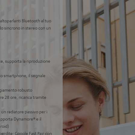
ltoparlanti Bluetooth al tuo
 sincrono in stereo con un
e, supporta la riproduzione
o smartphone, il segnale
ggiamento robusto
e 28 ore, ricarica tramite
i un radiatore passivo per i
supporta Dynamore® e il
roid)
erdite; Google Fast Pair con