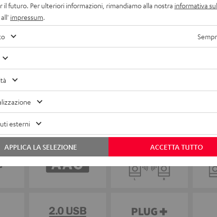
r il futuro. Per ulteriori informazioni, rimandiamo alla nostra
informativa sul
all'
impressum
.
to
Sempre
ità
lizzazione
ti esterni
APPLICA LA SELEZIONE
ACCETTA TUTTO