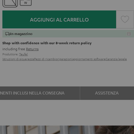
AGGIUNGI AL CARRELLO
In magazzino
Shop with confidence with our 8-week return policy
including free
Returns
Produttore:
Teufel
Istruzioni di sicuerezza
Pezzi di ricambio
riparazioni
aggiornamenti software
Garanzia legale
ENTI INCLUSI NELLA CONSEGNA
ASSISTENZA