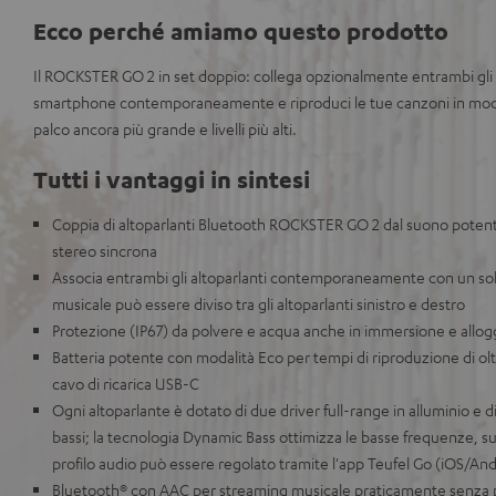
Ecco perché amiamo questo prodotto
Il ROCKSTER GO 2 in set doppio: collega opzionalmente entrambi gli a
smartphone contemporaneamente e riproduci le tue canzoni in modo
palco ancora più grande e livelli più alti.
Tutti i vantaggi in sintesi
Coppia di altoparlanti Bluetooth ROCKSTER GO 2 dal suono potent
stereo sincrona
Associa entrambi gli altoparlanti contemporaneamente con un sol
musicale può essere diviso tra gli altoparlanti sinistro e destro
Protezione (IP67) da polvere e acqua anche in immersione e allo
Batteria potente con modalità Eco per tempi di riproduzione di oltr
cavo di ricarica USB-C
Ogni altoparlante è dotato di due driver full-range in alluminio e d
bassi; la tecnologia Dynamic Bass ottimizza le basse frequenze, 
profilo audio può essere regolato tramite l'app Teufel Go (iOS/And
Bluetooth® con AAC per streaming musicale praticamente senza p