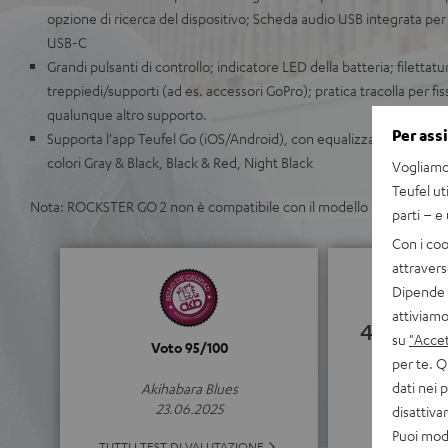
opzione di ricerca del dispositivo; Scheda audio USB integrata per
USB-C
Grandi pulsanti di controllo; indicatore LED della batteria; filettatur
treppiedi/supporti (ad es. accessori GoPro); pratica tracolla per fiss
qualunque altro supporto.
Per ass
Supporta l'app Teufel Go (iOS/Android), con equalizzatore, cavo U
colori Gray & Black, Black & Red, Night Black
Vogliamo 
Teufel ut
Nota: ROCKSTER GO 2 non è compatibile con il modello preceden
parti – e
Con i coo
attravers
Dipende d
attiviamo
4.59
su
"Accet
Voto 95/100
per te. Q
(4.59 da 5 
dati nei 
Akihabara Blues
23.06.2025
disattiv
Puoi modi
TUTTE LE 
TUTTI I TEST DI VALUTAZIONE