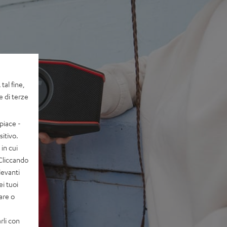
tal fine,
e di terze
piace -
itivo.
in cui
 Cliccando
levanti
ei tuoi
vare o
rli con