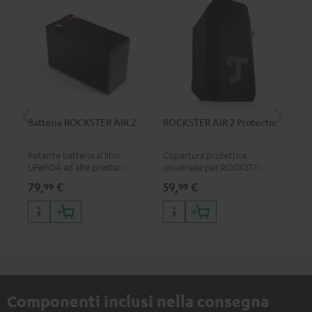
Batteria ROCKSTER AIR 2
ROCKSTER AIR 2 Protector
RC
Potente batteria al litio
Copertura protettiva
0.5
LiFePO4 ad alte prestazioni
universale per ROCKSTER AIR
con
con protezione da scarica
2, l'altoparlante può essere
79,
€
59,
€
12
99
99
profonda per ROCKSTER AIR 2
utilizzato con la protezione
Componenti inclusi nella consegna