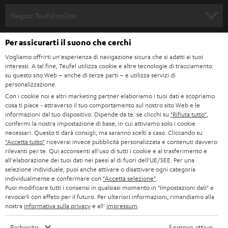
n
SOUNDBAR
ASSISTENZA
e
Negozi Teufel online
STEREO
w
CARRIERA
GERMANIA
Per assicurarti il suono che cerchi
s
SMART HOME
STAMPA
Vogliamo offrirti un'esperienza di navigazione sicura che si adatti ai tuoi
l
interessi. A tal fine, Teufel utilizza cookie e altre tecnologie di tracciamento
AUSTRIA
BLUETOOTH
e
su questo sito Web – anche di terze parti – e utilizza servizi di
B2B
personalizzazione.
t
SVIZZERA
CUFFIE
Con i cookie noi e altri marketing partner elaboriamo i tuoi dati e scopriamo
BLOG
cosa ti piace - attraverso il tuo comportamento sul nostro sito Web e le
t
informazioni dal tuo dispositivo. Dipende da te: se clicchi su
"Rifiuta tutto"
,
CUFFIE BLUETOOTH
e
PAESI BASSI
NEWSLETTER
confermi la nostra impostazione di base, in cui attiviamo solo i cookie
necessari. Questo ti darà consigli, ma saranno scelti a caso. Cliccando su
r
SET STEREO
"Accetta tutto"
riceverai invece pubblicità personalizzata e contenuti davvero
NEGOZI
BELGIO
rilevanti per te. Qui acconsenti all'uso di tutti i cookie e al trasferimento e
all'elaborazione dei tuoi dati nei paesi al di fuori dell’UE/SEE. Per una
ALTOPARLANTE
VANTAGGI TEUFEL
selezione individuale, puoi anche attivare o disattivare ogni categoria
FRANCIA
individualmente e confermare con
"Accetta selezione"
.
ULTIMA
Puoi modificare tutti i consensi in qualsiasi momento in "Impostazioni dati" e
LA NOSTRA STORIA
revocarli con effeto per il futuro. Per ulteriori informazioni, rimandiamo alla
nostra
informativa sulla privacy
e all'
impressum
.
POLONIA
CUFFIE IN-EAR
MANAGEMENT
Richiesto
Sempre attivo