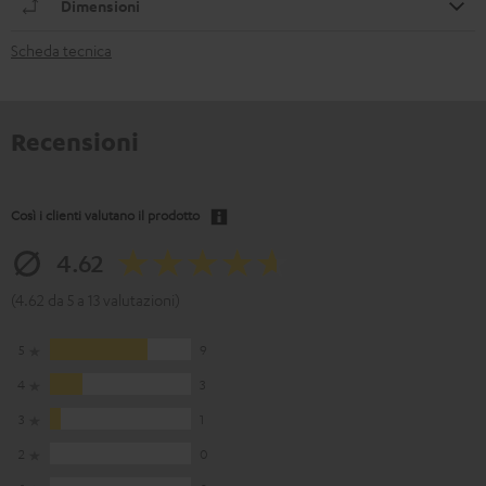
Dimensioni
Scheda tecnica
Recensioni
Così i clienti valutano il prodotto
4.62
(4.62 da 5 a 13 valutazioni)
5
9
4
3
3
1
2
0