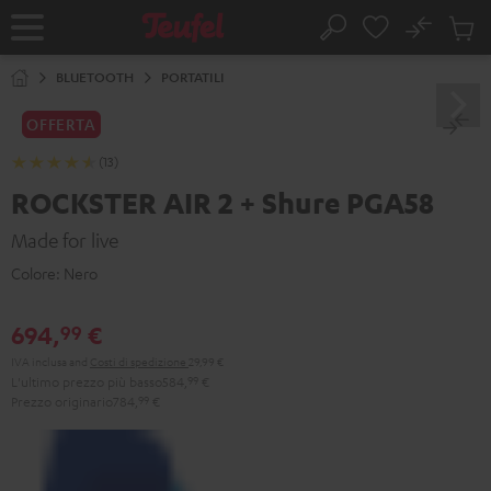
VAI AL
No
NTENUTO
Salv
Pagina
Cerca
Prodot
iniziale
nel
BLUETOOTH
PORTATILI
carrel
OFFERTA
(13)
ROCKSTER AIR 2 + Shure PGA58
Made for live
Colore:
Nero
694,
€
99
IVA inclusa
and
Costi di spedizione
29,99 €
L'ultimo prezzo più basso
584,
99
€
Prezzo originario
784,
99
€