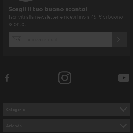
I
Scegli il tuo buono sconto!
Iscriviti alla newsletter e ricevi fino a 45 € di buono
s
sconto.
c
r
ACCED
EMAIL
i
ORA
WIDGET
z
i
o
n
e
a
l
Categorie
l
SET COMPLETI
a
Azienda