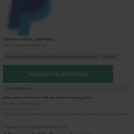
Compra subito, paga dopo.
Il finanziamento PayPal 0%.
1
Risparmia 50% delle spese di spedizione questo codice
VKF-72F
AGGIUNGI AL CARRELLO
In magazzino
Shop with confidence with our 8-week return policy
including free
Returns
Produttore:
Teufel
,
Shure
Istruzioni di sicuerezza
Pezzi di ricambio
riparazioni
aggiornamenti software
Garanzia legale
Accessori non inclusi nella fornitura