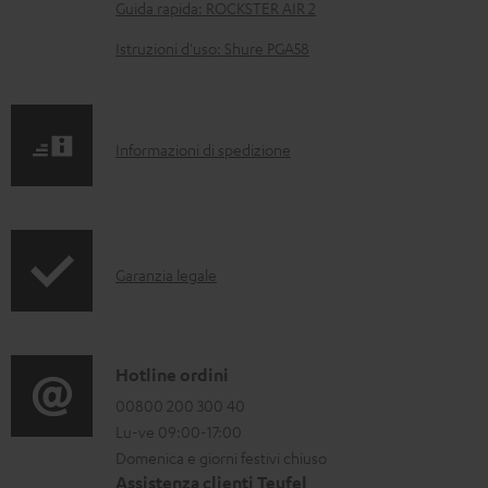
e
Guida rapida: ROCKSTER AIR 2
n
Istruzioni d'uso: Shure PGA58
t
i
s
I
Informazioni di spedizione
c
n
a
f
r
o
i
I
Garanzia legale
r
c
n
m
a
f
a
b
o
C
Hotline ordini
z
i
r
o
00800 200 300 40
i
l
Lu-ve 09:00-17:00
m
n
o
Domenica e giorni festivi chiuso
i
a
t
n
Assistenza clienti Teufel