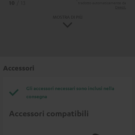
*
10
/ 13
tradotto automaticamente da
DeepL
MOSTRA DI PIÙ
Accessori
Gli accessori necessari sono inclusi nella
consegna
Accessori compatibili