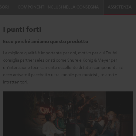
SORI
COMPONENTI INCLUSI NELLA CONSEGNA
ASSISTENZA
2/NEO
Backpack
Nero
I punti forti
Ecco perché amiamo questo prodotto
La migliore qualità è importante per noi, motivo per cui Teufel
consiglia partner selezionati come Shure e König & Meyer per
un'interazione tecnicamente eccellente di tutti i componenti. Ed
ecco arrivato il pacchetto ultra-mobile per musicisti, relatori e
intrattenitori.