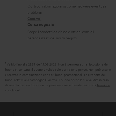
z
a
i
Qui trovi informazioni su come risolvere eventuali
i
t
d
problemi
o
Contatti
t
i
Cerca negozio
n
i
s
Scopri i prodotti da vicino e ottieni consigli
i
p
personalizzati nei nostri negozi
g
e
a
d
r
i
1
Valido fino alle 23:59 del 15.08.2026.
Non è permessa una riscossione del
a
z
buono in contanti. Il buono è valido solo per i clienti privati. Non può essere
n
i
riscattato in combinazione con altri buoni promozionali. La rivendita dei
buoni relativi alla campagna È vietata. Il buono perde la sua validità in caso
z
o
di vendita. Le condizioni esatte possono essere trovate nei nostri
Termini e
i
n
condizioni
.
a
e