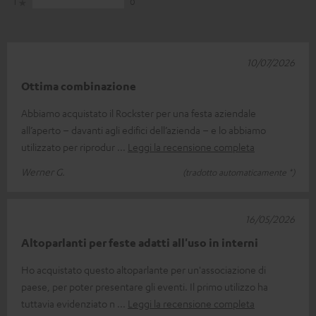
1
0
10/07/2026
Ottima combinazione
Abbiamo acquistato il Rockster per una festa aziendale
all’aperto – davanti agli edifici dell’azienda – e lo abbiamo
utilizzato per riprodur
Leggi la recensione completa
Werner G.
(tradotto automaticamente *)
16/05/2026
Altoparlanti per feste adatti all'uso in interni
Ho acquistato questo altoparlante per un'associazione di
paese, per poter presentare gli eventi. Il primo utilizzo ha
tuttavia evidenziato n
Leggi la recensione completa