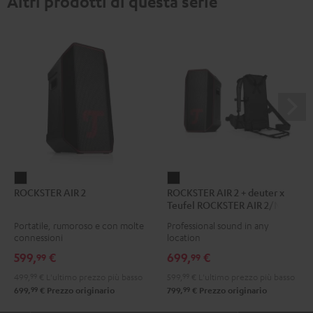
Altri prodotti di questa serie
ROCKSTER
ROCKSTER
ROCKSTER AIR 2
ROCKSTER AIR 2 + deuter x
AIR
AIR
Teufel ROCKSTER AIR 2/NEO
2
2
Backpack
Portatile, rumoroso e con molte
Professional sound in any
Nero
+
connessioni
location
deuter
599,
€
699,
€
99
99
x
499,
99
€
L'ultimo prezzo più basso
599,
99
€
L'ultimo prezzo più basso
Teufel
99
99
699,
€
Prezzo originario
799,
€
Prezzo originario
ROCKSTER
AIR