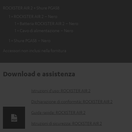
ROCKSTER AIR 2 + Shure PGA58
1 × ROCKSTER AIR 2 – Nero
1 × Batteria ROCKSTER AIR 2 – Nero
1 × Cavo di alimentazione – Nero
1 × Shure PGA58 – Nero
Accessori non inclusi nella fornitura
Download e assistenza
D
Istruzioni d'uso: ROCKSTER AIR 2
o
Dichiarazione di conformità: ROCKSTER AIR 2
c
Guida rapida: ROCKSTER AIR 2
u
Istruzioni di sicurezza: ROCKSTER AIR 2
m