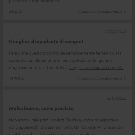
pesante e consuma la voce.
Jörg O.
(tradotto automaticamente *)
27/08/2025
Il miglior altoparlante di sempre!
Penso che questo prodotto sia semplicemente fantastico. Ha
superato completamente le mie aspettative. Un grande
ringraziamento va a Teufel.🙏
Leggi la recensione completa
Yanick L.
(tradotto automaticamente *)
12/07/2025
Molto buono, come previsto
Non erano i miei primi prodotti Teufel e, come mi aspettavo,
sono apparecchi di altissimo livello. Un Rockster Air 2 ha avuto
qualche probl
Leggi la recensione completa