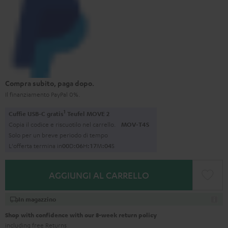
Compra subito, paga dopo.
Il finanziamento PayPal 0%.
1
Cuffie USB-C gratis
Teufel MOVE 2
Copia il codice e riscuotilo nel carrello.
MOV-T4S
Solo per un breve periodo di tempo
L'offerta termina in
0
0
D
:
0
6
H
:
1
7
M
:
0
3
S
AGGIUNGI AL CARRELLO
In magazzino
Shop with confidence with our 8-week return policy
including free
Returns