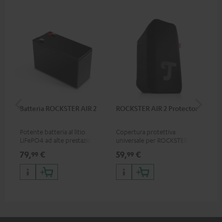
Batteria ROCKSTER AIR 2
ROCKSTER AIR 2 Protector
RC
Potente batteria al litio
Copertura protettiva
0.5
LiFePO4 ad alte prestazioni
universale per ROCKSTER AIR
con
con protezione da scarica
2, l'altoparlante può essere
79,
€
59,
€
12
99
99
profonda per ROCKSTER AIR 2
utilizzato con la protezione