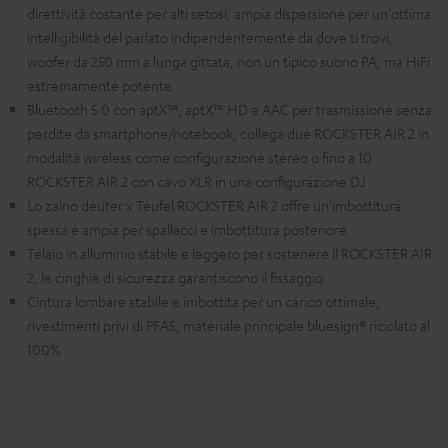
direttività costante per alti setosi, ampia dispersione per un'ottima
intelligibilità del parlato indipendentemente da dove ti trovi,
woofer da 250 mm a lunga gittata, non un tipico suono PA, ma HiFi
estremamente potente
Bluetooth 5.0 con aptX™, aptX™ HD e AAC per trasmissione senza
perdite da smartphone/notebook, collega due ROCKSTER AIR 2 in
modalità wireless come configurazione stereo o fino a 10
ROCKSTER AIR 2 con cavo XLR in una configurazione DJ
Lo zaino deuter x Teufel ROCKSTER AIR 2 offre un'imbottitura
spessa e ampia per spallacci e imbottitura posteriore
Telaio in alluminio stabile e leggero per sostenere il ROCKSTER AIR
2, le cinghie di sicurezza garantiscono il fissaggio
Cintura lombare stabile e imbottita per un carico ottimale,
rivestimenti privi di PFAS, materiale principale bluesign® riciclato al
100%