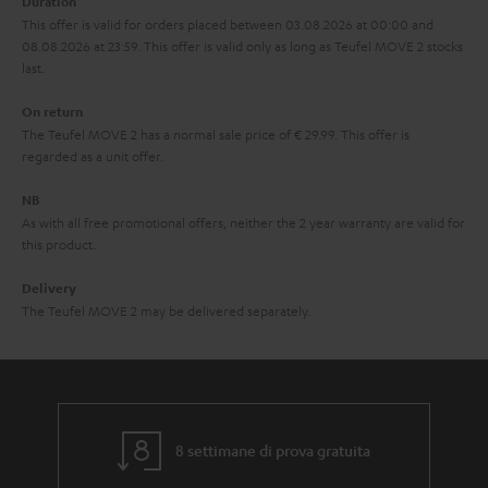
Duration
This offer is valid for orders placed between 03.08.2026 at 00:00 and
08.08.2026 at 23:59. This offer is valid only as long as Teufel MOVE 2 stocks
last.
On return
The Teufel MOVE 2 has a normal sale price of € 29.99. This offer is
regarded as a unit offer.
NB
As with all free promotional offers, neither the 2 year warranty are valid for
this product.
Delivery
The Teufel MOVE 2 may be delivered separately.
8 settimane di prova gratuita