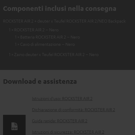
Componenti inclusi nella consegna
ROCKSTER AIR 2 + deuter x Teufel ROCKSTER AIR 2/NEO Backpack
1 × ROCKSTER AIR 2 – Nero
1 × Batteria ROCKSTER AIR 2 – Nero
1 × Cavo di alimentazione – Nero
1 × Zaino deuter x Teufel ROCKSTER AIR 2 – Nero
Download e assistenza
D
Istruzioni d'uso: ROCKSTER AIR 2
o
Dichiarazione di conformità: ROCKSTER AIR 2
c
Guida rapida: ROCKSTER AIR 2
u
Istruzioni di sicurezza: ROCKSTER AIR 2