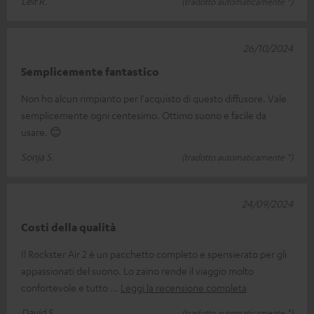
Leif R.
(tradotto automaticamente *)
26/10/2024
Semplicemente fantastico
Non ho alcun rimpianto per l'acquisto di questo diffusore. Vale
semplicemente ogni centesimo. Ottimo suono e facile da
usare. 😊
Sonja S.
(tradotto automaticamente *)
24/09/2024
Costi della qualità
Il Rockster Air 2 è un pacchetto completo e spensierato per gli
appassionati del suono. Lo zaino rende il viaggio molto
confortevole e tutto
Leggi la recensione completa
David S.
(tradotto automaticamente *)