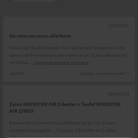
10/07/2026
Un vero successo alle feste
Trovo che il Teufel Rockster Air 2 sia davvero fantastico; lo uso
spesso nei fine settimana per creare un po’ di atmosfera qui da
noi (a Dre
Leggi la recensione completa
Josef H.
(tradotto automaticamente *)
18/09/2025
Zaino ROCKSTER AIR 2 deuter x Teufel ROCKSTER
AIR 2/NEO
Breve e dolce Sono molto soddisfatto! Un po' più di bassi
sarebbero stati graditi :- ) Tuttavia, il Rockster Air 2 colma
abbastanza bene
Leggi la recensione completa