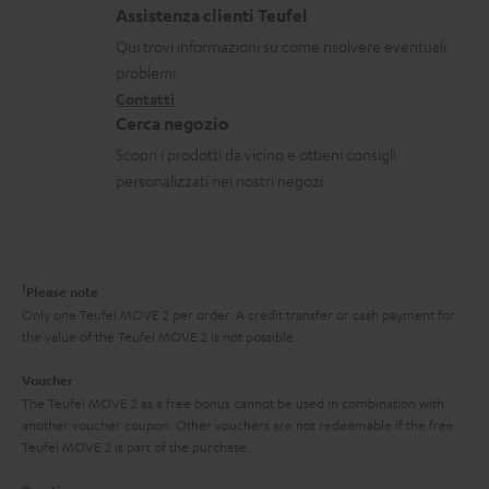
i
a
t
n
Assistenza clienti Teufel
z
a
i
Qui trovi informazioni su come risolvere eventuali
i
t
d
problemi
o
Contatti
t
i
Cerca negozio
n
i
s
Scopri i prodotti da vicino e ottieni consigli
i
p
personalizzati nei nostri negozi
g
e
a
d
r
i
1
Please note
a
z
Only one Teufel MOVE 2 per order. A credit transfer or cash payment for
n
i
the value of the Teufel MOVE 2 is not possible.
z
o
Voucher
i
n
The Teufel MOVE 2 as a free bonus cannot be used in combination with
another voucher coupon. Other vouchers are not redeemable if the free
a
e
Teufel MOVE 2 is part of the purchase.