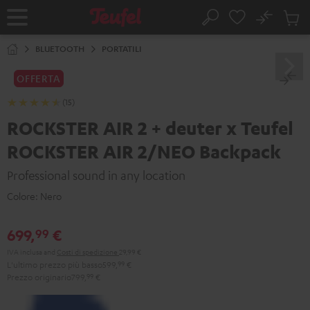
VAI AL
No
NTENUTO
Salv
Pagina
Cerca
Prodot
iniziale
nel
BLUETOOTH
PORTATILI
carrel
OFFERTA
(15)
ROCKSTER AIR 2 + deuter x Teufel
ROCKSTER AIR 2/NEO Backpack
Professional sound in any location
Colore:
Nero
699,
€
99
IVA inclusa
and
Costi di spedizione
29,99 €
L'ultimo prezzo più basso
599,
99
€
Prezzo originario
799,
99
€