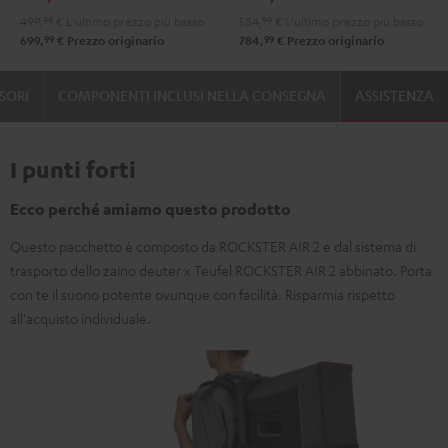
PGA58
499,
99
€
L'ultimo prezzo più basso
584,
99
€
L'ultimo prezzo più basso
Nero
99
99
699,
€
Prezzo originario
784,
€
Prezzo originario
SORI
COMPONENTI INCLUSI NELLA CONSEGNA
ASSISTENZA
I punti forti
Ecco perché amiamo questo prodotto
Questo pacchetto è composto da ROCKSTER AIR 2 e dal sistema di
trasporto dello zaino deuter x Teufel ROCKSTER AIR 2 abbinato. Porta
con te il suono potente ovunque con facilità. Risparmia rispetto
all'acquisto individuale.