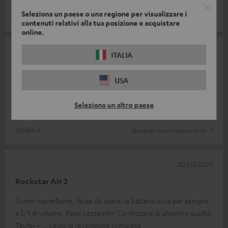
Seleziona un paese o una regione per visualizzare i
Ralf K.
(tradotto automaticamente *)
contenuti relativi alla tua posizione e acquistare
online.
11/03/2025
ITALIA
Eccellente
USA
Il suono è il migliore che abbia mai sentito da un altoparlante
bluetooth. Il volume e i bassi sono davvero potenti. La
Seleziona un altro paese
possibilità di car
Leggi la recensione completa
Stefan S.
(tradotto automaticamente *)
20/02/2025
Rockstar Air 2
Suono martellante, facile da usare, la batteria dura per sempre
a 2/3 di volume. Bassi pazzeschi! Confezione di altissima qualità.
Teufel =
Leggi la recensione completa