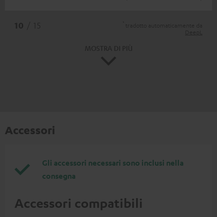
*
10
/ 15
tradotto automaticamente da
DeepL
MOSTRA DI PIÙ
Accessori
Gli accessori necessari sono inclusi nella
consegna
Accessori compatibili