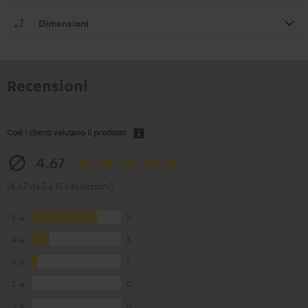
Dimensioni
Recensioni
Così i clienti valutano il prodotto
4.67
(4.67 da 5 a 15 valutazioni)
5
11
4
3
3
1
2
0
1
0