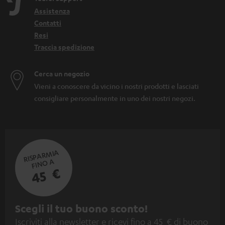
Assistenza
Contatti
Resi
Traccia spedizione
Cerca un negozio
Vieni a conoscere da vicino i nostri prodotti e lasciati
consigliare personalmente in uno dei nostri negozi.
RISPARMIA
FINO A
45 €
I
Scegli il tuo buono sconto!
Iscriviti alla newsletter e ricevi fino a 45 € di buono
s