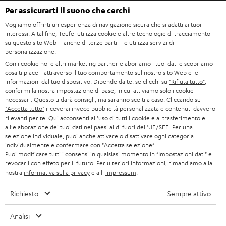
CARRIERA
GERMANIA
Per assicurarti il suono che cerchi
s
SMART HOME
STAMPA
Vogliamo offrirti un'esperienza di navigazione sicura che si adatti ai tuoi
l
interessi. A tal fine, Teufel utilizza cookie e altre tecnologie di tracciamento
AUSTRIA
BLUETOOTH
e
su questo sito Web – anche di terze parti – e utilizza servizi di
B2B
personalizzazione.
t
SVIZZERA
CUFFIE
Con i cookie noi e altri marketing partner elaboriamo i tuoi dati e scopriamo
BLOG
cosa ti piace - attraverso il tuo comportamento sul nostro sito Web e le
t
informazioni dal tuo dispositivo. Dipende da te: se clicchi su
"Rifiuta tutto"
,
CUFFIE BLUETOOTH
e
PAESI BASSI
NEWSLETTER
confermi la nostra impostazione di base, in cui attiviamo solo i cookie
necessari. Questo ti darà consigli, ma saranno scelti a caso. Cliccando su
r
SET STEREO
"Accetta tutto"
riceverai invece pubblicità personalizzata e contenuti davvero
NEGOZI
BELGIO
rilevanti per te. Qui acconsenti all'uso di tutti i cookie e al trasferimento e
all'elaborazione dei tuoi dati nei paesi al di fuori dell’UE/SEE. Per una
ALTOPARLANTE
VANTAGGI TEUFEL
selezione individuale, puoi anche attivare o disattivare ogni categoria
FRANCIA
individualmente e confermare con
"Accetta selezione"
.
ULTIMA
Puoi modificare tutti i consensi in qualsiasi momento in "Impostazioni dati" e
LA NOSTRA STORIA
revocarli con effeto per il futuro. Per ulteriori informazioni, rimandiamo alla
nostra
informativa sulla privacy
e all'
impressum
.
POLONIA
CUFFIE IN-EAR
MANAGEMENT
Richiesto
Sempre attivo
FANSHOP
SPAGNA
SOSTENIBILITÀ
Ci riserviamo il diritto di apportare modifiche relative a specifiche tecniche,
Analisi
NOVITÁ
I NOSTRI VALORI
errori di battitura e omissioni. Gli accessori mostrati nelle nostre foto non sono