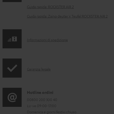
m
e
Guida rapida: ROCKSTER AIR 2
n
Guida rapida: Zaino deuter x Teufel ROCKSTER AIR 2
t
i
s
I
Informazioni di spedizione
c
n
a
f
r
o
i
I
Garanzia legale
r
c
n
m
a
f
a
b
o
C
Hotline ordini
z
i
r
o
00800 200 300 40
i
l
Lu-ve 09:00-17:00
m
n
o
Domenica e giorni festivi chiuso