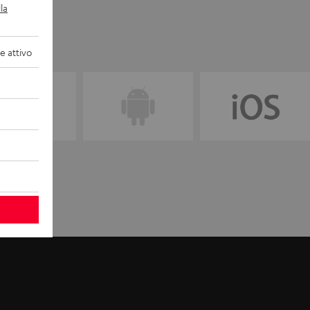
la
 attivo