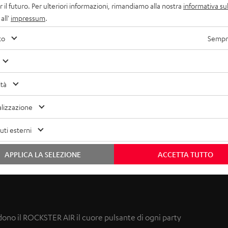
r il futuro. Per ulteriori informazioni, rimandiamo alla nostra
informativa sul
all'
impressum
.
to
Sempre
ità
lizzazione
ti esterni
APPLICA LA SELEZIONE
ACCETTA TUTTO
dono il ROCKSTER AIR il cuore pulsante di ogni party