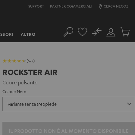
SUPPORT
PARTNER COMMERCIALI
CERCA NEGOZI
No
SSORI
ALTRO
Cerca
Il
Prodott
mio
nel
account
carrello
(677)
ROCKSTER AIR
Cuore pulsante
Colore:
Nero
IL PRODOTTO NON È AL MOMENTO DISPONIBILE