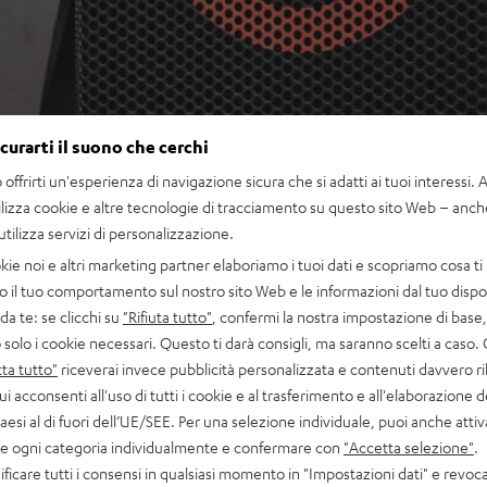
icurarti il suono che cerchi
offrirti un'esperienza di navigazione sicura che si adatti ai tuoi interessi. A 
ilizza cookie e altre tecnologie di tracciamento su questo sito Web – anch
 utilizza servizi di personalizzazione.
kie noi e altri marketing partner elaboriamo i tuoi dati e scopriamo cosa ti 
o il tuo comportamento sul nostro sito Web e le informazioni dal tuo dispos
a te: se clicchi su
"Rifiuta tutto"
, confermi la nostra impostazione di base, 
 solo i cookie necessari. Questo ti darà consigli, ma saranno scelti a caso.
ta tutto"
riceverai invece pubblicità personalizzata e contenuti davvero ri
ui acconsenti all'uso di tutti i cookie e al trasferimento e all'elaborazione d
paesi al di fuori dell’UE/SEE. Per una selezione individuale, puoi anche atti
are ogni categoria individualmente e confermare con
"Accetta selezione"
.
ficare tutti i consensi in qualsiasi momento in "Impostazioni dati" e revoca