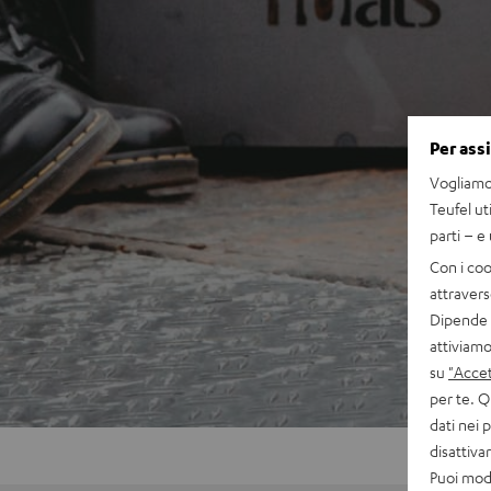
Per ass
Vogliamo 
Teufel ut
parti – e
Con i coo
attravers
Dipende d
attiviamo
su
"Accet
per te. Q
dati nei 
disattiv
Puoi modi