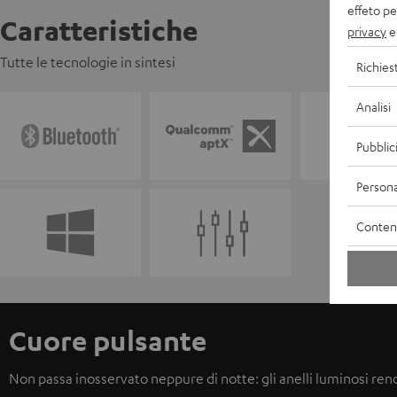
effeto pe
Caratteristiche
privacy
e 
Tutte le tecnologie in sintesi
Richies
Analisi
Pubblic
Persona
Contenu
Cuore pulsante
Non passa inosservato neppure di notte: gli anelli luminosi ren