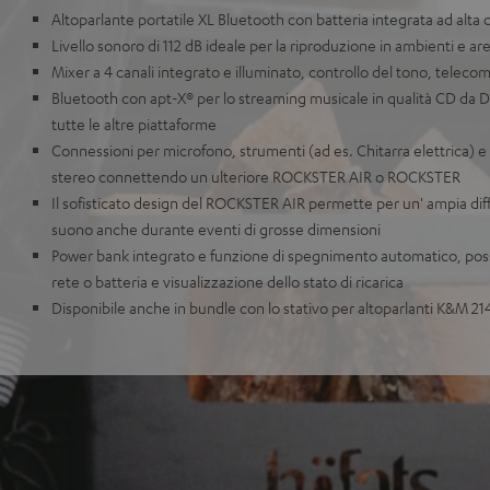
Altoparlante portatile XL Bluetooth con batteria integrata ad alta 
Livello sonoro di 112 dB ideale per la riproduzione in ambienti e ar
Mixer a 4 canali integrato e illuminato, controllo del tono, telec
Bluetooth con apt-X® per lo streaming musicale in qualità CD da D
tutte le altre piattaforme
Connessioni per microfono, strumenti (ad es. Chitarra elettrica) e l
stereo connettendo un ulteriore ROCKSTER AIR o ROCKSTER
Il sofisticato design del ROCKSTER AIR permette per un' ampia diffu
suono anche durante eventi di grosse dimensioni
Power bank integrato e funzione di spegnimento automatico, poss
rete o batteria e visualizzazione dello stato di ricarica
Disponibile anche in bundle con lo stativo per altoparlanti K&M 21