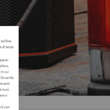
tal fine,
e di terze
piace -
itivo.
in cui
 Cliccando
levanti
ei tuoi
vare o
rli con