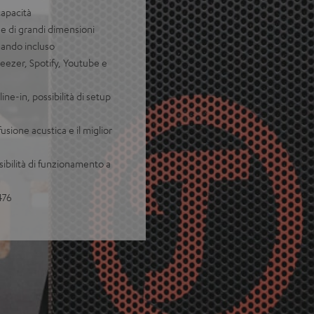
capacità
ee di grandi dimensioni
omando incluso
eezer, Spotify, Youtube e
ine-in, possibilità di setup
sione acustica e il miglior
ibilità di funzionamento a
476