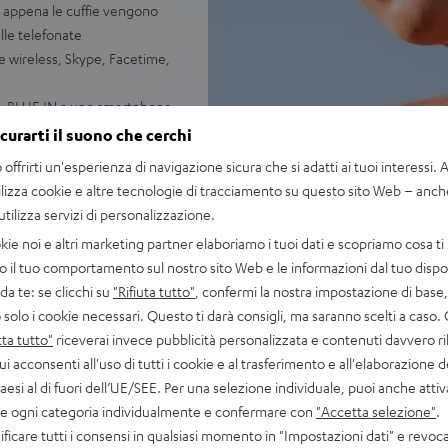
n appena le cuffie vengono
lle telefonate
wireless, Skype, Facetime,
AL BLUE IN a uno smartphone,
ne
icurarti il suono che cerchi
i, allenamenti soft e per
offrirti un'esperienza di navigazione sicura che si adatti ai tuoi interessi. A 
 cuffie disponibili in bianco
ilizza cookie e altre tecnologie di tracciamento su questo sito Web – anch
 utilizza servizi di personalizzazione.
kie noi e altri marketing partner elaboriamo i tuoi dati e scopriamo cosa ti 
o il tuo comportamento sul nostro sito Web e le informazioni dal tuo dispos
a te: se clicchi su
"Rifiuta tutto"
, confermi la nostra impostazione di base, 
 solo i cookie necessari. Questo ti darà consigli, ma saranno scelti a caso.
ta tutto"
riceverai invece pubblicità personalizzata e contenuti davvero ri
ui acconsenti all'uso di tutti i cookie e al trasferimento e all'elaborazione d
paesi al di fuori dell’UE/SEE. Per una selezione individuale, puoi anche atti
are ogni categoria individualmente e confermare con
"Accetta selezione"
.
ficare tutti i consensi in qualsiasi momento in "Impostazioni dati" e revoca