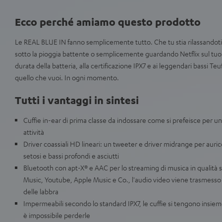
Ecco perché amiamo questo prodotto
Le REAL BLUE IN fanno semplicemente tutto. Che tu stia rilassandoti 
sotto la pioggia battente o semplicemente guardando Netflix sul tuo
durata della batteria, alla certificazione IPX7 e ai leggendari bassi Teufe
quello che vuoi. In ogni momento.
Tutti i vantaggi in sintesi
Cuffie in-ear di prima classe da indossare come si prefeisce per una
attività
Driver coassiali HD lineari: un tweeter e driver midrange per auricol
setosi e bassi profondi e asciutti
Bluetooth con apt-X® e AAC per lo streaming di musica in qualità 
Music, Youtube, Apple Music e Co., l'audio video viene trasmess
delle labbra
Impermeabili secondo lo standard IPX7, le cuffie si tengono insi
è impossibile perderle