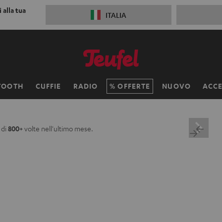
 alla tua
ITALIA
TOOTH
CUFFIE
RADIO
OFFERTE
NUOVO
ACCE
 di
800+
volte nell'ultimo mese.