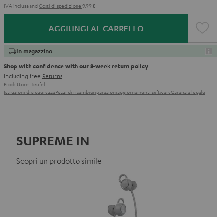
IVA inclusa
and
Costi di spedizione
9,99 €
AGGIUNGI AL CARRELLO
In magazzino
Shop with confidence with our 8-week return policy
including free
Returns
Produttore:
Teufel
Istruzioni di sicuerezza
Pezzi di ricambio
riparazioni
aggiornamenti software
Garanzia legale
SUPREME IN
Scopri un prodotto simile