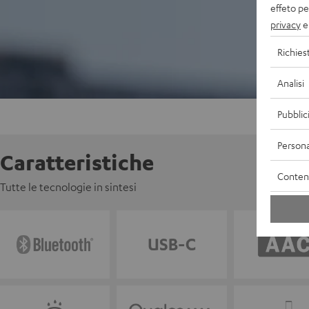
effeto pe
privacy
e 
Richies
Analisi
Pubblic
Persona
Caratteristiche
Contenu
Tutte le tecnologie in sintesi