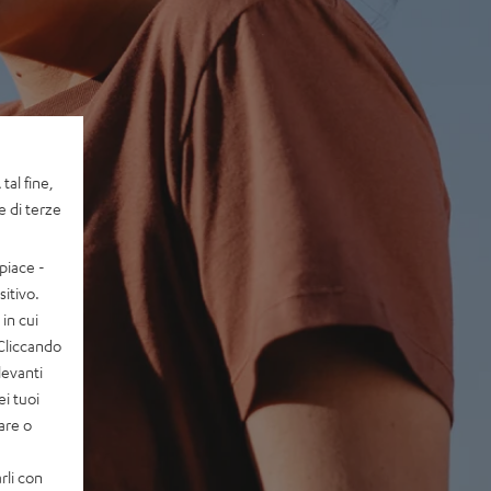
tal fine,
e di terze
piace -
itivo.
in cui
 Cliccando
levanti
ei tuoi
vare o
rli con