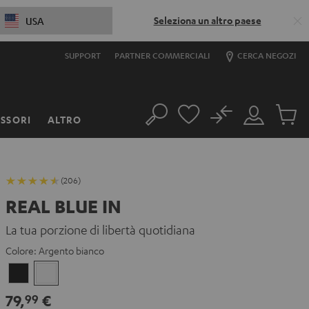
Seleziona un altro paese
USA
SUPPORT
PARTNER COMMERCIALI
CERCA NEGOZI
No
SSORI
ALTRO
Cerca
Il
Prodott
mio
nel
account
carrello
(206)
REAL BLUE IN
La tua porzione di libertà quotidiana
Colore:
Argento bianco
Night
Argento
Black
bianco
79,
€
99