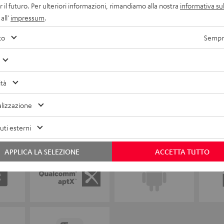
r il futuro. Per ulteriori informazioni, rimandiamo alla nostra
informativa sul
all'
impressum
.
to
Sempre
ità
lizzazione
ti esterni
APPLICA LA SELEZIONE
ACCETTA TUTTO