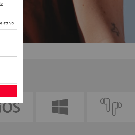
la
 attivo