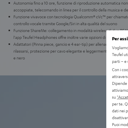
Autonomia fino a 10 ore, funzione di riproduzione automatica no
accoppiate, telecomando in linea per il controllo della musica e de
Funzione vivavoce con tecnologia Qualcomm® cVc™ per chiamate 
controllo vocale tramite Google/Siri in alta qualità del suono
Funzione ShareMe: collegamento in modalità wireless di due RE
l'app Teufel Headphones offre inoltre varie opzioni di impostazio
Per ass
Adattatori (Pinna piece, gancio e 4 ear-tip) per allenamenti pesant
Vogliamo 
rilassarsi, protezione per cavo elegante e leggermente trasparente,
Teufel ut
e nero
parti – e
Con i coo
attravers
Dipende d
attiviamo
su
"Accet
per te. Q
dati nei 
disattiv
Puoi modi