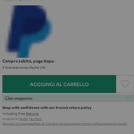
Compra subito, paga dopo.
Il finanziamento PayPal 0%.
AGGIUNGI AL CARRELLO
In magazzino
Shop with confidence with our 8-week return policy
including free
Returns
Produttore:
Teufel
,
FeinTech
Istruzioni di sicuerezza
Pezzi di ricambio
riparazioni
aggiornamenti software
Garanzia legale