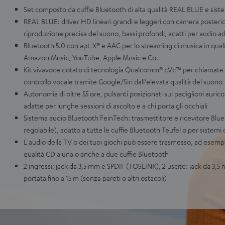
Set composto da cuffie Bluetooth di alta qualità REAL BLUE e sis
REAL BLUE: driver HD lineari grandi e leggeri con camera posteriore 
riproduzione precisa del suono, bassi profondi, adatti per audio ad
Bluetooth 5.0 con apt-X® e AAC per lo streaming di musica in quali
Amazon Music, YouTube, Apple Music e Co.
Kit vivavoce dotato di tecnologia Qualcomm® cVc™ per chiamate 
controllo vocale tramite Google/Siri dall'elevata qualità del suono
Autonomia di oltre 55 ore, pulsanti posizionati sui padiglioni aurico
adatte per lunghe sessioni di ascolto e a chi porta gli occhiali
Sistema audio Bluetooth FeinTech: trasmettitore e ricevitore Bluet
regolabile), adatto a tutte le cuffie Bluetooth Teufel o per sistem
L'audio della TV o dei tuoi giochi può essere trasmesso, ad esempi
qualità CD a una o anche a due cuffie Bluetooth
2 ingressi: jack da 3,5 mm e SPDIF (TOSLINK), 2 uscite: jack da 3,
portata fino a 15 m (senza pareti o altri ostacoli)