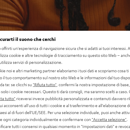
icurarti il suono che cerchi
offrirti un'esperienza di navigazione sicura che si adatti ai tuoi interessi. A 
ilizza cookie e altre tecnologie di tracciamento su questo sito Web – anch
 utilizza servizi di personalizzazione.
kie noi e altri marketing partner elaboriamo i tuoi dati e scopriamo cosa ti 
o il tuo comportamento sul nostro sito Web e le informazioni dal tuo dispos
a te: se clicchi su
"Rifiuta tutto"
, confermi la nostra impostazione di base, 
 solo i cookie necessari. Questo ti darà consigli, ma saranno scelti a caso.
ta tutto"
riceverai invece pubblicità personalizzata e contenuti davvero ri
ui acconsenti all'uso di tutti i cookie e al trasferimento e all'elaborazione d
paesi al di fuori dell’UE/SEE. Per una selezione individuale, puoi anche atti
are ogni categoria individualmente e confermare con
"Accetta selezione"
.
ficare tutti i consensi in qualsiasi momento in "Impostazioni dati" e revoca