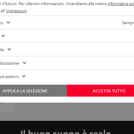
r il futuro. Per ulteriori informazioni, rimandiamo alla nostra
informativa sul
all'
impressum
.
to
Sempre
ità
lizzazione
ti esterni
APPLICA LA SELEZIONE
ACCETTA TUTTO
Il buon suono è reale.