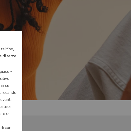
tal fine,
e di terze
piace -
itivo.
in cui
 Cliccando
levanti
ei tuoi
vare o
rli con