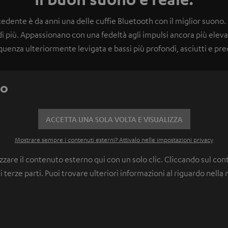
cedente è da anni una delle cuffie Bluetooth con il miglior suono
i più. Appassionano con una fedeltà agli impulsi ancora più eleva
quenza ulteriormente levigata e bassi più profondi, asciutti e prec
eo
ACCETTA UNA SOLA VOLTA E VISUALIZZA
Mostrare sempre i contenuti esterni? Attivalo nelle impostazioni privacy
zzare il contenuto esterno qui con un solo clic. Cliccando sul co
 terze parti. Puoi trovare ulteriori informazioni al riguardo nella