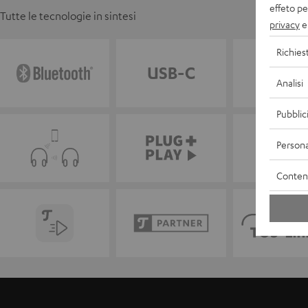
effeto pe
Tutte le tecnologie in sintesi
privacy
e 
Richies
Analisi
Pubblic
Persona
Contenu