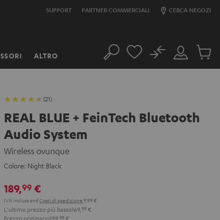
SUPPORT
PARTNER COMMERCIALI
CERCA NEGOZI
No
SSORI
ALTRO
Cerca
Il
Prodott
mio
nel
account
carrello
(21)
REAL BLUE + FeinTech Bluetooth
Audio System
Wireless ovunque
Colore:
Night Black
189,
€
99
IVA inclusa
and
Costi di spedizione
9,99 €
L'ultimo prezzo più basso
169,
99
€
Prezzo originario
199,
99
€