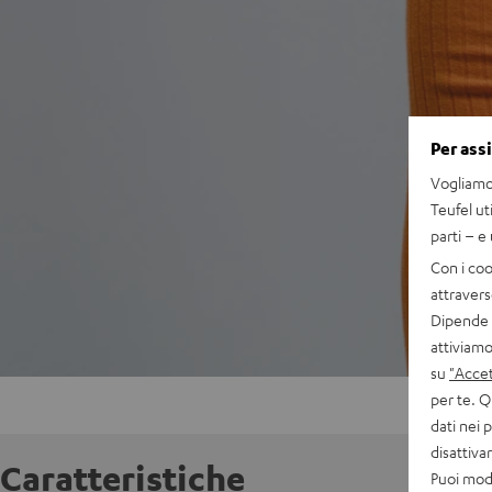
Per ass
Vogliamo 
Teufel ut
parti – e
Con i coo
attravers
Dipende d
attiviamo
su
"Accet
per te. Q
dati nei 
disattiv
Caratteristiche
Puoi modi