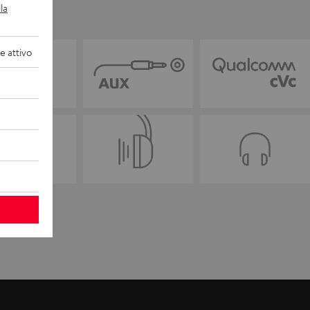
la
 attivo