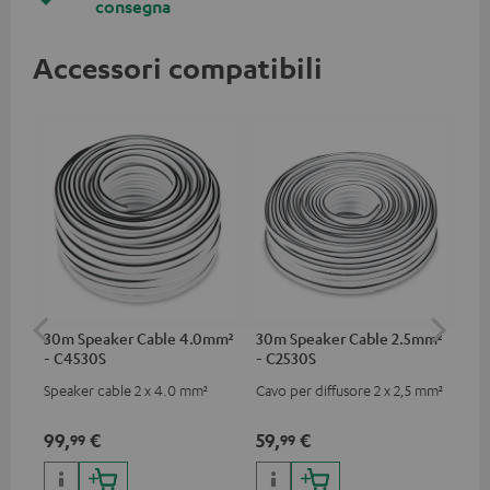
consegna
Accessori compatibili
30m Speaker Cable 4.0mm²
30m Speaker Cable 2.5mm²
Ca
- C4530S
- C2530S
C3
Speaker cable 2 x 4.0 mm²
Cavo per diffusore 2 x 2,5 mm²
Cav
per
99,
€
59,
€
24
99
99