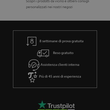
Scopri i prodotti da vicino e ottieni consigli
i
a
personalizzati nei nostri negozi
g
b
a
i
r
l
a
i
n
8 settimane di prova gratuita
z
Reso gratuito
i
a
Assistenza clienti interna
Più di 45 anni di esperienza