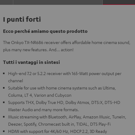
I punti forti
Ecco perché amiamo questo prodotto
The Onkyo TX-NR686 receiver offers affordable home cinema sound,
plus many new features. And... action!
Tutti i vantaggi in sintesi
High-end 7.2 or 5.2.2 receiver with 165-Watt power output per
channel
Suitable for use with home cinema systems such as Ultima,
Columa, LT 4, Varion and Cubycon
Supports THX, Dolby True HD, Dolby Atmos, DTS:X, DTS-HD
Master Audio and many more formats.
Music streaming with Bluetooth, AirPlay, Amazon Music, TuneIn,
Deezer, Spotify, Chromecast built in, TIDAL, DTS Play-Fi
HDMI with support for 4K/60 Hz, HDCP 2.2, 3D Ready