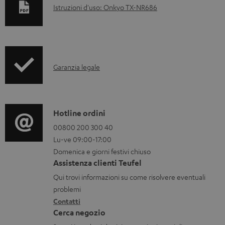
D
Istruzioni d'uso: Onkyo TX-NR686
o
c
u
I
m
Garanzia legale
n
e
f
n
o
t
C
Hotline ordini
r
i
o
00800 200 300 40
Lu-ve 09:00-17:00
m
s
n
Domenica e giorni festivi chiuso
a
c
t
Assistenza clienti Teufel
z
a
a
Qui trovi informazioni su come risolvere eventuali
i
r
t
problemi
o
Contatti
i
t
Cerca negozio
n
c
i