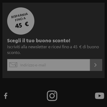
RISPARMIA
FINO A
45 €
I
Scegli il tuo buono sconto!
Iscriviti alla newsletter e ricevi fino a 45 € di buono
s
sconto.
c
r
ACCED
EMAIL
i
ORA
WIDGET
z
i
o
n
e