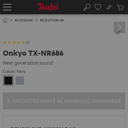
VAI AL
No
NTENUTO
Salv
Pagina
Cerca
Prodot
iniziale
nel
ACCESSORI
RICEVITORI AV
carrel
(2)
Onkyo TX-NR686
Next generation sound
Colore:
Nero
Nero
Argento
IL PRODOTTO NON È AL MOMENTO DISPONIBILE