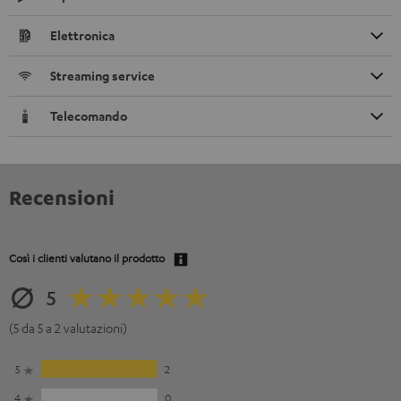
Elettronica
Streaming service
Telecomando
Recensioni
Così i clienti valutano il prodotto
5
(5 da 5 a 2 valutazioni)
5
2
4
0