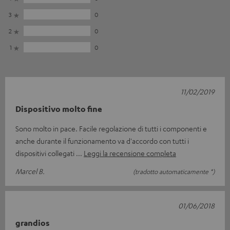
3
0
2
0
1
0
11/02/2019
Dispositivo molto fine
Sono molto in pace. Facile regolazione di tutti i componenti e
anche durante il funzionamento va d'accordo con tutti i
dispositivi collegati
Leggi la recensione completa
Marcel B.
(tradotto automaticamente *)
01/06/2018
grandios