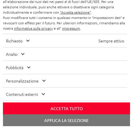
all'elaborazione dei tuoi dati nei paesi al di fuori dell’UE/SEE. Per una
ALTOPARLANTE
VANTAGGI TEUFEL
selezione individuale, puoi anche attivare o disattivare ogni categoria
FRANCIA
individualmente e confermare con
"Accetta selezione"
.
ULTIMA
Puoi modificare tutti i consensi in qualsiasi momento in "Impostazioni dati" e
LA NOSTRA STORIA
revocarli con effeto per il futuro. Per ulteriori informazioni, rimandiamo alla
nostra
informativa sulla privacy
e all'
impressum
.
POLONIA
CUFFIE IN-EAR
MANAGEMENT
Richiesto
Sempre attivo
FANSHOP
SPAGNA
SOSTENIBILITÀ
Ci riserviamo il diritto di apportare modifiche relative a specifiche tecniche,
Analisi
NOVITÁ
I NOSTRI VALORI
errori di battitura e omissioni. Gli accessori mostrati nelle nostre foto non sono
ITALIA
inclusi nella consegna. Eventuali costi di smaltimento delle batterie sono inclusi
Pubblicità
ACCESSIBILITÀ
nel prezzo.
USA
Personalizzazione
©2026 Lautsprecher Teufel GmbH - Tutti i diritti riservati.
ALTRI PAESI
Contenuti esterni
Impressum
Termini e condizioni generali
Protezione dei dati personali
Impostazioni privacy
EU Data Act
recedere dal contratto qui
ACCETTA TUTTO
Chat
APPLICA LA SELEZIONE
starten