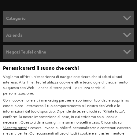
a
l
Categorie
l
SET COMPLETI
a
Azienda
n
SOUNDBAR
ASSISTENZA
e
Negozi Teufel online
STEREO
w
CARRIERA
GERMANIA
Per assicurarti il suono che cerchi
s
SMART HOME
STAMPA
Vogliamo offrirti un'esperienza di navigazione sicura che si adatti ai tuoi
l
interessi. A tal fine, Teufel utilizza cookie e altre tecnologie di tracciamento
AUSTRIA
BLUETOOTH
e
su questo sito Web – anche di terze parti – e utilizza servizi di
B2B
personalizzazione.
t
SVIZZERA
CUFFIE
Con i cookie noi e altri marketing partner elaboriamo i tuoi dati e scopriamo
BLOG
cosa ti piace - attraverso il tuo comportamento sul nostro sito Web e le
t
informazioni dal tuo dispositivo. Dipende da te: se clicchi su
"Rifiuta tutto"
,
CUFFIE BLUETOOTH
e
PAESI BASSI
NEWSLETTER
confermi la nostra impostazione di base, in cui attiviamo solo i cookie
necessari. Questo ti darà consigli, ma saranno scelti a caso. Cliccando su
r
SET STEREO
"Accetta tutto"
riceverai invece pubblicità personalizzata e contenuti davvero
NEGOZI
BELGIO
rilevanti per te. Qui acconsenti all'uso di tutti i cookie e al trasferimento e