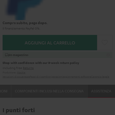
Compra subito, paga dopo.
Il finanziamento PayPal 0%.
AGGIUNGI AL CARRELLO
In magazzino
Shop with confidence with our 8-week return policy
including free
Returns
Produttore:
Mackie
Istruzioni di sicuerezza
Pezzi di ricambio
riparazioni
aggiornamenti software
Garanzia legale
IONI
COMPONENTI INCLUSI NELLA CONSEGNA
ASSISTENZA
I punti forti