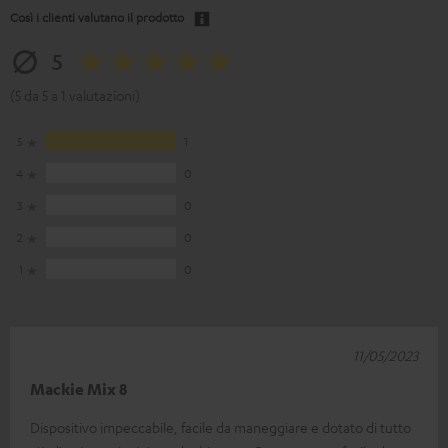
Così i clienti valutano il prodotto
5
(5 da 5 a 1 valutazioni)
5
1
4
0
3
0
2
0
1
0
11/05/2023
Mackie Mix 8
Dispositivo impeccabile, facile da maneggiare e dotato di tutto