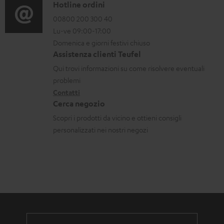
o
C
Hotline ordini
z
a
r
o
00800 200 300 40
i
r
Lu-ve 09:00-17:00
m
n
o
i
Domenica e giorni festivi chiuso
a
t
n
c
Assistenza clienti Teufel
z
a
i
a
Qui trovi informazioni su come risolvere eventuali
i
t
d
problemi
b
o
Contatti
t
i
i
Cerca negozio
n
i
s
l
Scopri i prodotti da vicino e ottieni consigli
i
p
i
personalizzati nei nostri negozi
g
e
a
d
r
i
a
z
n
i
z
o