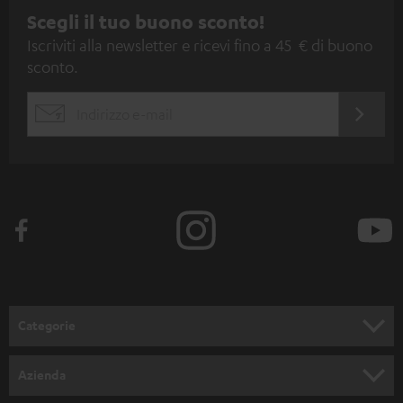
I
Scegli il tuo buono sconto!
Iscriviti alla newsletter e ricevi fino a 45 € di buono
s
sconto.
c
r
ACCED
EMAIL
i
ORA
WIDGET
z
i
o
n
e
a
l
Categorie
l
SET COMPLETI
a
Azienda
n