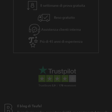
i
n
8 settimane di prova gratuita
a
e
Reso gratuito
Assistenza clienti interna
Più di 45 anni di esperienza
Il blog di Teufel
Tecnologie audio, nuovi trend HIFI, suggerimenti & trucchi