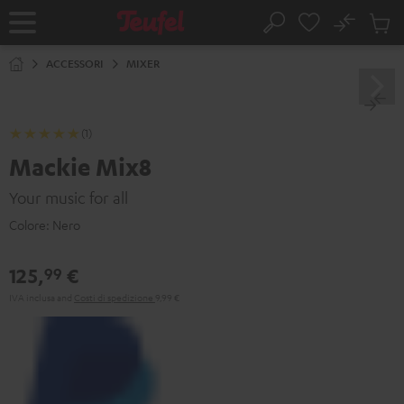
VAI AL
No
NTENUTO
Salv
Pagina
Cerca
Prodot
iniziale
nel
ACCESSORI
MIXER
carrel
(1)
Mackie Mix8
Your music for all
Colore:
Nero
125,
€
99
IVA inclusa
and
Costi di spedizione
9,99 €