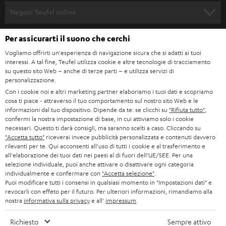
SOUNDBAR
ASSISTENZA
e
Negozi Teufel online
STEREO
w
CARRIERA
GERMANIA
Per assicurarti il suono che cerchi
s
SMART HOME
STAMPA
Vogliamo offrirti un'esperienza di navigazione sicura che si adatti ai tuoi
l
interessi. A tal fine, Teufel utilizza cookie e altre tecnologie di tracciamento
AUSTRIA
BLUETOOTH
e
su questo sito Web – anche di terze parti – e utilizza servizi di
B2B
personalizzazione.
t
SVIZZERA
CUFFIE
Con i cookie noi e altri marketing partner elaboriamo i tuoi dati e scopriamo
BLOG
cosa ti piace - attraverso il tuo comportamento sul nostro sito Web e le
t
informazioni dal tuo dispositivo. Dipende da te: se clicchi su
"Rifiuta tutto"
,
CUFFIE BLUETOOTH
e
PAESI BASSI
NEWSLETTER
confermi la nostra impostazione di base, in cui attiviamo solo i cookie
necessari. Questo ti darà consigli, ma saranno scelti a caso. Cliccando su
r
SET STEREO
"Accetta tutto"
riceverai invece pubblicità personalizzata e contenuti davvero
NEGOZI
BELGIO
rilevanti per te. Qui acconsenti all'uso di tutti i cookie e al trasferimento e
all'elaborazione dei tuoi dati nei paesi al di fuori dell’UE/SEE. Per una
ALTOPARLANTE
VANTAGGI TEUFEL
selezione individuale, puoi anche attivare o disattivare ogni categoria
individualmente e confermare con
"Accetta selezione"
.
FRANCIA
ULTIMA
Puoi modificare tutti i consensi in qualsiasi momento in "Impostazioni dati" e
LA NOSTRA STORIA
revocarli con effeto per il futuro. Per ulteriori informazioni, rimandiamo alla
nostra
informativa sulla privacy
e all'
impressum
.
POLONIA
CUFFIE IN-EAR
MANAGEMENT
Richiesto
Sempre attivo
FANSHOP