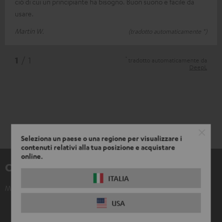
ciò di cui un principiante ha bisogno. Buon suono e facile da
usare.
Martin W.
(tradotto automaticamente *)
*
1
/ 1
tradotto automaticamente da
DeepL
Seleziona un paese o una regione per visualizzare i
contenuti relativi alla tua posizione e acquistare
online.
Componenti inclusi nella consegna
ITALIA
Mackie Mix8
1 × Stromkabel – Nero
USA