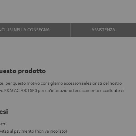
NCLUSI NELLA CONSEGNA
ASSISTENZA
uesto prodotto
nte, per questo motivo consigliamo accessori selezionati del nostro
vo K&M AC 7001 SP 3 per un'interazione tecnicamente eccellente di
esi
atti
vvitati al pavimento (non va incollato)