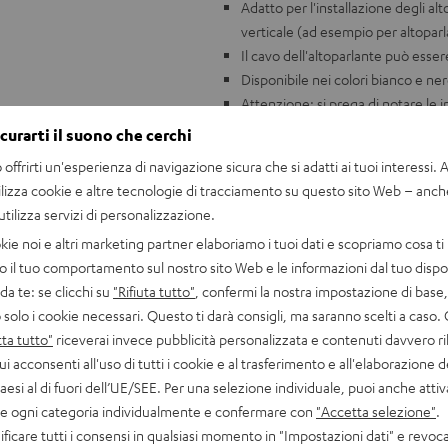
Adatto per l'installazione degli a
verticale (ad esempio per altoparl
Il cavo dell'altoparlante può essere
Disponibile nei colori bianco e ne
Attenzione: si prega di notare le i
Fornitura: 1 stativo (il prodotto è 
icurarti il suono che cerchi
offrirti un'esperienza di navigazione sicura che si adatti ai tuoi interessi. A 
Note: speakers not included
ilizza cookie e altre tecnologie di tracciamento su questo sito Web – anch
 utilizza servizi di personalizzazione.
kie noi e altri marketing partner elaboriamo i tuoi dati e scopriamo cosa ti 
o il tuo comportamento sul nostro sito Web e le informazioni dal tuo dispos
a te: se clicchi su
"Rifiuta tutto"
, confermi la nostra impostazione di base, 
 solo i cookie necessari. Questo ti darà consigli, ma saranno scelti a caso.
ta tutto"
riceverai invece pubblicità personalizzata e contenuti davvero ri
ui acconsenti all'uso di tutti i cookie e al trasferimento e all'elaborazione d
paesi al di fuori dell’UE/SEE. Per una selezione individuale, puoi anche atti
are ogni categoria individualmente e confermare con
"Accetta selezione"
.
ficare tutti i consensi in qualsiasi momento in "Impostazioni dati" e revoca