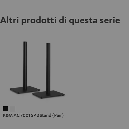
Altri prodotti di questa serie
K&M
K&M
K&M AC 7001 SP 3 Stand (Pair)
AC
AC
7001
7001