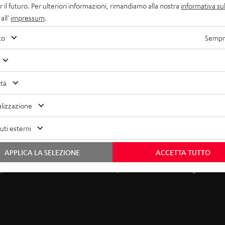
r il futuro. Per ulteriori informazioni, rimandiamo alla nostra
informativa sul
all'
impressum
.
to
Sempre
ità
lizzazione
ti esterni
APPLICA LA SELEZIONE
ACCETTA TUTTO
utsprecher eine optimale Wiedergabehöhe. Der entsprechende
) auf Ohrhöhe. Das führt zu einer präziseren Darstellung und