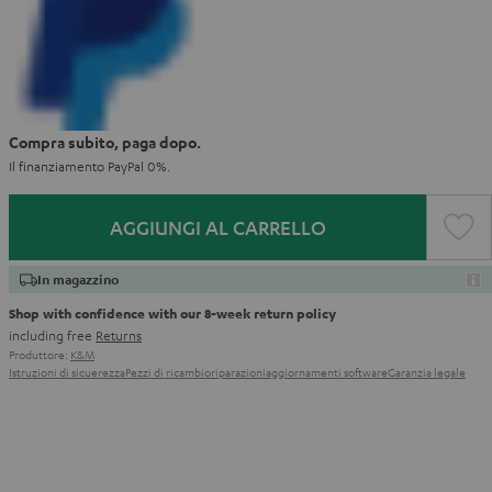
Compra subito, paga dopo.
Il finanziamento PayPal 0%.
AGGIUNGI AL CARRELLO
In magazzino
Shop with confidence with our 8-week return policy
including free
Returns
Produttore:
K&M
Istruzioni di sicuerezza
Pezzi di ricambio
riparazioni
aggiornamenti software
Garanzia legale