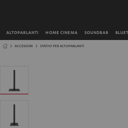
VAI AL
NTENUTO
ALTOPARLANTI
HOME CINEMA
SOUNDBAR
BLUE
Pagina
iniziale
ACCESSORI
STATIVI PER ALTOPARLANTI