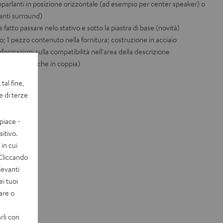
ltoparlanti in posizione orizzontale (ad esempio per center speaker) o
anti surround)
 fatto passare nelo stativo e sotto la piastra di base (novità)
ro; 1 pezzo contenuto nella fornitura; costruzione in acciaio
nformazioni sulla compatibilità nell'area della descrizione
disponibile anche in coppia)
tal fine,
e di terze
piace -
itivo.
in cui
 Cliccando
levanti
ei tuoi
vare o
rli con