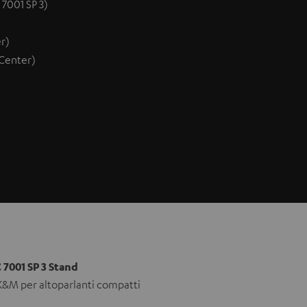
7001 SP 3)
r)
(Center)
7001 SP 3 Stand
K&M per altoparlanti compatti