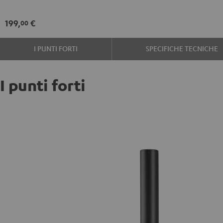
SP
SP
3
3
199,
€
00
Stand
Stand
(Pair)
(Pair)
I PUNTI FORTI
SPECIFICHE TECNICHE
Nero
Bianco
I punti forti