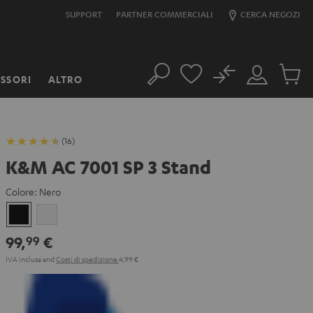
SUPPORT
PARTNER COMMERCIALI
CERCA NEGOZI
No
SSORI
ALTRO
Cerca
Il
Prodott
mio
nel
account
carrello
(16)
K&M AC 7001 SP 3 Stand
Colore:
Nero
Nero
Bianco
99,
€
99
IVA inclusa
and
Costi di spedizione
4,99 €