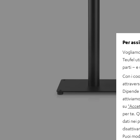
Per ass
Vogliamo 
Teufel ut
parti – e
Con i coo
attravers
Dipende d
attiviamo
su
"Accet
per te. Q
dati nei 
disattiv
Puoi modi