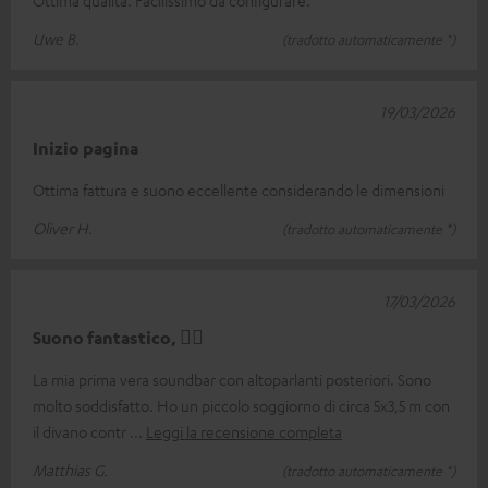
Ottima qualità. Facilissimo da configurare.
Uwe B.
(tradotto automaticamente *)
19/03/2026
Inizio pagina
Ottima fattura e suono eccellente considerando le dimensioni
Oliver H.
(tradotto automaticamente *)
17/03/2026
Suono fantastico, 👍🏻
La mia prima vera soundbar con altoparlanti posteriori. Sono
molto soddisfatto. Ho un piccolo soggiorno di circa 5x3,5 m con
il divano contr
Leggi la recensione completa
Matthias G.
(tradotto automaticamente *)