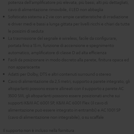
potenza dell'amplificatore più elevata, più bassi, alti più dettagliati,
cavo di alimentazione rimovibile, il LED non abbaglia
Sofisticato sistema a 2 vie con ampie caratteristiche di irradiazione
e driver medi e bassi a lunga gittata per livelli ricchi e chiari da tutte
le posizini di seduta
La trasmissione del segnale è wireless, facile da configurare,
portata fino a 15 m, funzione di accensione e spegnimento
automatico, amplificatore di classe D ad alta efficienza
Facili da posizionare in modo discreto alla parete, finitura opaca ed
non appariscente
Adatti per Dolby, DTS e altri contenuti surround o stereo
Cavo di alimentazione da 2,5 metri, supporto a parete integrato, gli
altoparlanti possono essere allineati con il supporto a parete AC
3500 SM, gli altoparlanti possono essere posizionati anche sui
supporti K&M AC 6001 SP, K&M AC 6001 Flex (il cavo di
alimentazione può essere integrato in entrambi) e AC 1001 SP
(cavo di alimentazione non integrabile), o su scaffale
Il supporto non è incluso nella fornitura