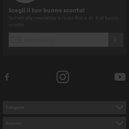
I
Scegli il tuo buono sconto!
Iscriviti alla newsletter e ricevi fino a 45 € di buono
s
sconto.
c
r
ACCED
EMAIL
i
ORA
WIDGET
z
i
o
n
e
a
l
Categorie
l
SET COMPLETI
a
Azienda