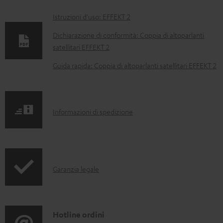
D
Istruzioni d'uso: EFFEKT 2
o
Dichiarazione di conformità: Coppia di altoparlanti
c
satellitari EFFEKT 2
u
Guida rapida: Coppia di altoparlanti satellitari EFFEKT 2
m
e
n
I
Informazioni di spedizione
t
n
i
f
s
o
c
I
Garanzia legale
r
a
n
m
r
f
a
i
o
C
Hotline ordini
z