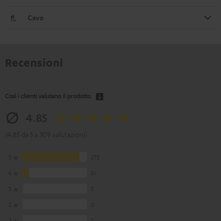
Cavo
Recensioni
Così i clienti valutano il prodotto
4.85
(4.85 da 5 a 309 valutazioni)
5
273
4
31
3
3
2
0
1
2