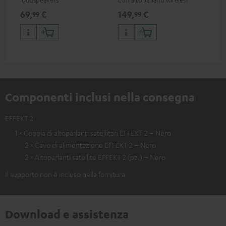
EFFEKT e CONSONO 25
wir
69,
€
149,
€
19
99
99
(satelliti CS 25 FCR)
CO
hom
Componenti inclusi nella consegna
EFFEKT 2
1 × Coppia di altoparlanti satellitari EFFEKT 2 – Nero
2 × Cavo di alimentazione EFFEKT 2 – Nero
2 × Altoparlanti satellite EFFEKT 2 (pz.) – Nero
Il supporto non è incluso nella fornitura
Download e assistenza