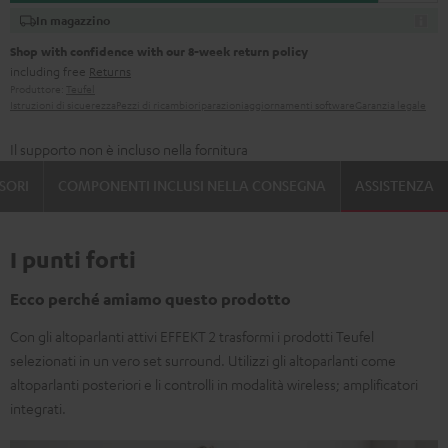
In magazzino
Shop with confidence with our 8-week return policy
including free
Returns
Produttore:
Teufel
Istruzioni di sicuerezza
Pezzi di ricambio
riparazioni
aggiornamenti software
Garanzia legale
Il supporto non è incluso nella fornitura
SORI
COMPONENTI INCLUSI NELLA CONSEGNA
ASSISTENZA
I punti forti
Ecco perché amiamo questo prodotto
Con gli altoparlanti attivi EFFEKT 2 trasformi i prodotti Teufel
selezionati in un vero set surround. Utilizzi gli altoparlanti come
altoparlanti posteriori e li controlli in modalità wireless; amplificatori
integrati.