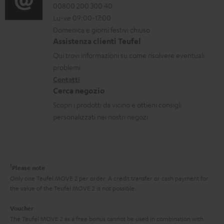
c
r
o
00800 200 300 40
i
a
Lu-ve 09:00-17:00
m
n
o
Domenica e giorni festivi chiuso
b
a
t
n
Assistenza clienti Teufel
i
z
a
i
Qui trovi informazioni su come risolvere eventuali
l
i
t
d
problemi
i
o
Contatti
t
i
Cerca negozio
n
i
s
Scopri i prodotti da vicino e ottieni consigli
i
p
personalizzati nei nostri negozi
g
e
a
d
r
i
1
Please note
a
z
Only one Teufel MOVE 2 per order. A credit transfer or cash payment for
n
i
the value of the Teufel MOVE 2 is not possible.
z
o
Voucher
i
n
The Teufel MOVE 2 as a free bonus cannot be used in combination with