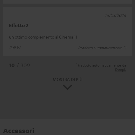
16/03/2026
Effetto 2
un ottimo complemento al Cinema 11
Ralf W.
(tradotto automaticamente *)
*
10
/ 309
tradotto automaticamente da
DeepL
MOSTRA DI PIÙ
Accessori