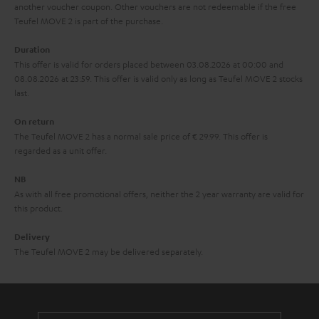
another voucher coupon. Other vouchers are not redeemable if the free
a
e
Teufel MOVE 2 is part of the purchase.
Duration
This offer is valid for orders placed between 03.08.2026 at 00:00 and
08.08.2026 at 23:59. This offer is valid only as long as Teufel MOVE 2 stocks
last.
On return
The Teufel MOVE 2 has a normal sale price of € 29.99. This offer is
regarded as a unit offer.
NB
As with all free promotional offers, neither the 2 year warranty are valid for
this product.
Delivery
The Teufel MOVE 2 may be delivered separately.