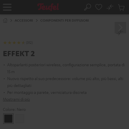
VAI AL
No
NTENUTO
Salv
Pagina
Cerca
Prodot
iniziale
nel
ACCESSORI
COMPONENTI PER DIFFUSORI
carrel
(312)
EFFEKT 2
Altoparlanti posteriori wireless, configurazione semplice, portata di
15 m
Nuovo rispetto al suo predecessore: volume più alto, più bassi, alti
più dettagliati
Per montaggio a parete, verniciatura discreta
Mostrami di più
Colore:
Nero
Nero
Bianco