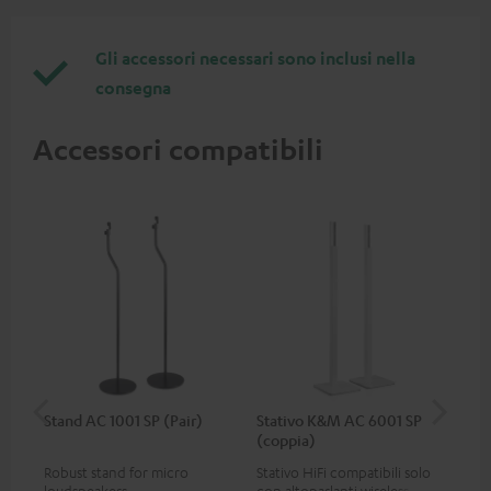
Gli accessori necessari sono inclusi nella
consegna
Accessori compatibili
Stand AC 1001 SP (Pair)
Stativo K&M AC 6001 SP
K&
(coppia)
(pa
Robust stand for micro
Stativo HiFi compatibili solo
HIF
loudspeakers
con altoparlanti wireless
exc