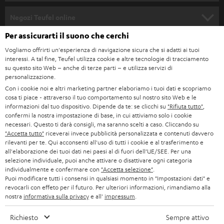
n
SOUNDBAR
ASSISTENZA
e
Negozi Teufel online
STEREO
w
CARRIERA
Per assicurarti il suono che cerchi
GERMANIA
s
Vogliamo offrirti un'esperienza di navigazione sicura che si adatti ai tuoi
SMART HOME
STAMPA
interessi. A tal fine, Teufel utilizza cookie e altre tecnologie di tracciamento
l
AUSTRIA
su questo sito Web – anche di terze parti – e utilizza servizi di
BLUETOOTH
e
personalizzazione.
B2B
Con i cookie noi e altri marketing partner elaboriamo i tuoi dati e scopriamo
t
SVIZZERA
CUFFIE
cosa ti piace - attraverso il tuo comportamento sul nostro sito Web e le
BLOG
t
informazioni dal tuo dispositivo. Dipende da te: se clicchi su
"Rifiuta tutto"
,
confermi la nostra impostazione di base, in cui attiviamo solo i cookie
CUFFIE BLUETOOTH
e
PAESI BASSI
NEWSLETTER
necessari. Questo ti darà consigli, ma saranno scelti a caso. Cliccando su
"Accetta tutto"
riceverai invece pubblicità personalizzata e contenuti davvero
r
SET STEREO
rilevanti per te. Qui acconsenti all'uso di tutti i cookie e al trasferimento e
NEGOZI
BELGIO
all'elaborazione dei tuoi dati nei paesi al di fuori dell’UE/SEE. Per una
selezione individuale, puoi anche attivare o disattivare ogni categoria
ALTOPARLANTE
VANTAGGI TEUFEL
individualmente e confermare con
"Accetta selezione"
.
FRANCIA
Puoi modificare tutti i consensi in qualsiasi momento in "Impostazioni dati" e
ULTIMA
revocarli con effeto per il futuro. Per ulteriori informazioni, rimandiamo alla
LA NOSTRA STORIA
nostra
informativa sulla privacy
e all'
impressum
.
POLONIA
CUFFIE IN-EAR
MANAGEMENT
Richiesto
Sempre attivo