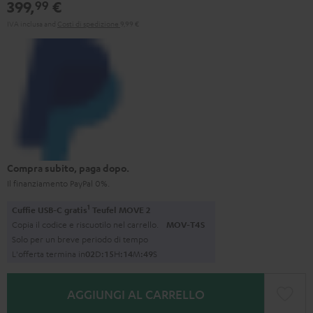
399,
€
99
IVA inclusa
and
Costi di spedizione
9,99 €
Compra subito, paga dopo.
Il finanziamento PayPal 0%.
1
Cuffie USB-C gratis
Teufel MOVE 2
Copia il codice e riscuotilo nel carrello.
MOV-T4S
Solo per un breve periodo di tempo
L'offerta termina in
0
2
D
:
1
5
H
:
1
4
M
:
4
8
S
AGGIUNGI AL CARRELLO