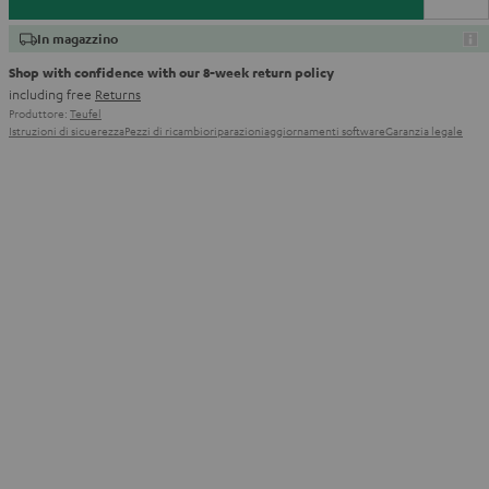
In magazzino
Shop with confidence with our 8-week return policy
including free
Returns
Produttore:
Teufel
Istruzioni di sicuerezza
Pezzi di ricambio
riparazioni
aggiornamenti software
Garanzia legale