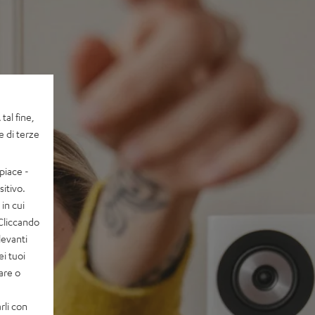
tal fine,
e di terze
piace -
itivo.
in cui
 Cliccando
levanti
ei tuoi
vare o
rli con