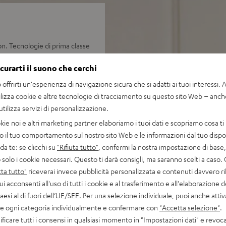
ion. Tecnologie di prima classe
- e un' alloggiamento sottile e
icurarti il suono che cerchi
offrirti un'esperienza di navigazione sicura che si adatti ai tuoi interessi. A 
ilizza cookie e altre tecnologie di tracciamento su questo sito Web – anch
 utilizza servizi di personalizzazione.
ccezionalmente precisa
kie noi e altri marketing partner elaboriamo i tuoi dati e scopriamo cosa ti 
 e una irradiazione del suono
o il tuo comportamento sul nostro sito Web e le informazioni dal tuo dispos
a te: se clicchi su
"Rifiuta tutto"
, confermi la nostra impostazione di base, 
per per bassi profondi e
 solo i cookie necessari. Questo ti darà consigli, ma saranno scelti a caso.
ta tutto"
riceverai invece pubblicità personalizzata e contenuti davvero ri
per impulsi sempre fedeli e
ui acconsenti all'uso di tutti i cookie e al trasferimento e all'elaborazione d
paesi al di fuori dell’UE/SEE. Per una selezione individuale, puoi anche atti
alta l'alloggiamento sottile e
are ogni categoria individualmente e confermare con
"Accetta selezione"
.
ficare tutti i consensi in qualsiasi momento in "Impostazioni dati" e revoca
eazione di un set surround