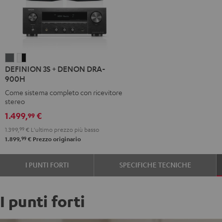
DEFINION
DEFINION
DEFINION 3S + DENON DRA-
3S
3S
900H
+
+
Come sistema completo con ricevitore
DENON
DENON
stereo
DRA-
DRA-
1.499,
€
99
900H
900H
1.399,
99
€
L'ultimo prezzo più basso
Antracite
Bianco
99
1.899,
€
Prezzo originario
/
nero
I PUNTI FORTI
SPECIFICHE TECNICHE
I punti forti