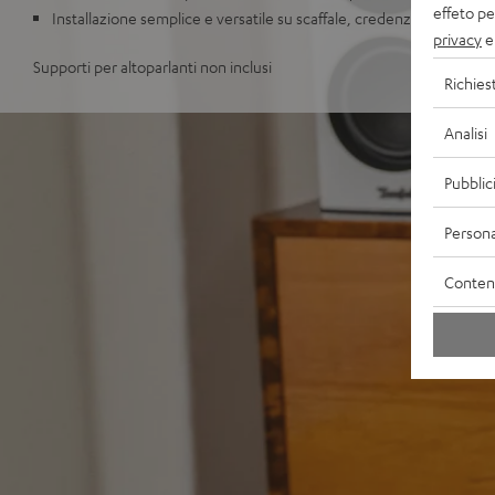
effeto pe
Installazione semplice e versatile su scaffale, credenza o support
privacy
e 
Supporti per altoparlanti non inclusi
Richies
Analisi
Pubblic
Persona
Contenu