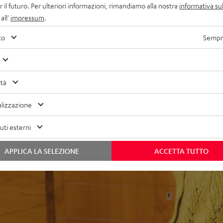
r il futuro. Per ulteriori informazioni, rimandiamo alla nostra
informativa sul
o (supporto Definion 5S)
all'
impressum
.
to
Sempre
ità
lizzazione
ti esterni
APPLICA LA SELEZIONE
ACCETTA TUTTO