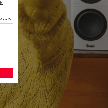
la
 attivo