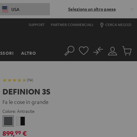
Seleziona un altro paese
USA
SUPPORT
PARTNER COMMERCIALI
CERCA NEGOZI
No
SSORI
ALTRO
Cerca
Il
Prodott
mio
nel
account
carrello
(74)
DEFINION 3S
Fa le cose in grande
Colore:
Antracite
Antracite
Bianco
/
899,
€
99
nero