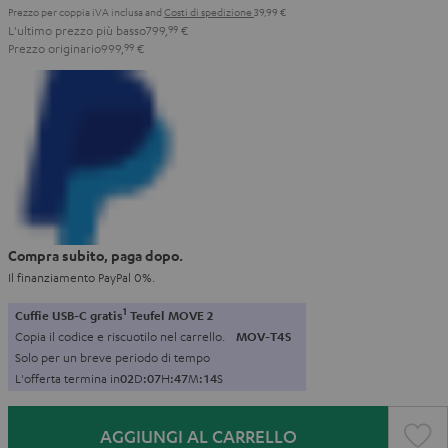
Prezzo per coppia iVA inclusa
and
Costi di spedizione
39,99 €
L'ultimo prezzo più basso
799,
99
€
Prezzo originario
999,
99
€
Compra subito, paga dopo.
Il finanziamento PayPal 0%.
1
Cuffie USB-C gratis
Teufel MOVE 2
Copia il codice e riscuotilo nel carrello.
MOV-T4S
Solo per un breve periodo di tempo
L'offerta termina in
0
2
D
:
0
7
H
:
4
7
M
:
1
2
S
AGGIUNGI AL CARRELLO