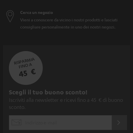
Cerca un negozio
Vieni a conoscere da vicino i nostri prodotti e lasciati
consigliare personalmente in uno dei nostri negozi.
RISPARMIA
FINO A
45 €
I
Scegli il tuo buono sconto!
Iscriviti alla newsletter e ricevi fino a 45 € di buono
s
sconto.
c
r
ACCED
EMAIL
i
ORA
WIDGET