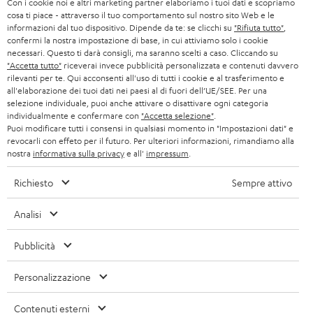
Con i cookie noi e altri marketing partner elaboriamo i tuoi dati e scopriamo
t
SVIZZERA
CUFFIE
cosa ti piace - attraverso il tuo comportamento sul nostro sito Web e le
BLOG
t
informazioni dal tuo dispositivo. Dipende da te: se clicchi su
"Rifiuta tutto"
,
confermi la nostra impostazione di base, in cui attiviamo solo i cookie
CUFFIE BLUETOOTH
e
PAESI BASSI
NEWSLETTER
necessari. Questo ti darà consigli, ma saranno scelti a caso. Cliccando su
"Accetta tutto"
riceverai invece pubblicità personalizzata e contenuti davvero
r
SET STEREO
rilevanti per te. Qui acconsenti all'uso di tutti i cookie e al trasferimento e
NEGOZI
BELGIO
all'elaborazione dei tuoi dati nei paesi al di fuori dell’UE/SEE. Per una
selezione individuale, puoi anche attivare o disattivare ogni categoria
ALTOPARLANTE
VANTAGGI TEUFEL
individualmente e confermare con
"Accetta selezione"
.
FRANCIA
Puoi modificare tutti i consensi in qualsiasi momento in "Impostazioni dati" e
ULTIMA
revocarli con effeto per il futuro. Per ulteriori informazioni, rimandiamo alla
LA NOSTRA STORIA
nostra
informativa sulla privacy
e all'
impressum
.
POLONIA
CUFFIE IN-EAR
MANAGEMENT
Richiesto
Sempre attivo
FANSHOP
SPAGNA
SOSTENIBILITÀ
Analisi
Ci riserviamo il diritto di apportare modifiche relative a specifiche tecniche,
NOVITÁ
I NOSTRI VALORI
errori di battitura e omissioni. Gli accessori mostrati nelle nostre foto non sono
ITALIA
Pubblicità
inclusi nella consegna. Eventuali costi di smaltimento delle batterie sono inclusi
ACCESSIBILITÀ
nel prezzo.
Personalizzazione
USA
©2026 Lautsprecher Teufel GmbH - Tutti i diritti riservati.
Contenuti esterni