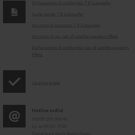
Dichiarazione di conformità: T 8 Subwoofer
m
e
Guida rapida: T 8 Subwoofer
n
Istruzioni di sicurezza: T 8 Subwoofer
t
Istruzioni d'uso: pair of satellite speakers Effekt
i
Dichiarazione di conformità: pair of satellite speakers
s
Effekt
c
a
r
I
Garanzia legale
i
n
c
f
a
o
C
Hotline ordini
b
r
o
00800 200 300 40
i
Lu-ve 09:00-17:00
m
n
l
Domenica e giorni festivi chiuso