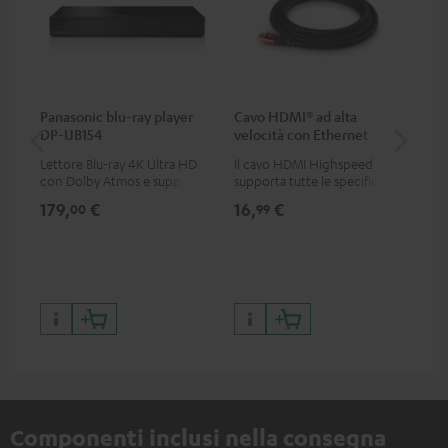
Panasonic blu-ray player
Cavo HDMI® ad alta
Dig
DP-UB154
velocità con Ethernet
C7
Lettore Blu-ray 4K Ultra HD
Il cavo HDMI Highspeed
Cav
con Dolby Atmos e supporto
supporta tutte le specifiche
ott
Multi HDR incluso HDR10+ per
2.0 come 4K 50 / 60p e 4K 3D
min
179,
€
16,
€
19
00
99
una qualità delle immagini
eccezionale con contrasti e
colori realistici
Componenti inclusi nella consegna