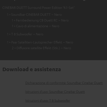
CINEBAR DUETT Surround Power Edition "4.1-Set"
1 × Soundbar CINEBAR DUETT – Nero
1 × Fernbedienung CB Duett RC – Nero
1 × Cavo di alimentazione – Nero
1 × T 8 Subwoofer – Nero
1 × Paar Satelliten-Lautsprecher Effekt – Nero
2 × Diffusore satellite Effekt (Stk.) – Nero
Download e assistenza
D
Dichiarazione di conformità: Soundbar Cinebar Duett
o
Istruzioni d'uso: Soundbar Cinebar Duett
c
Istruzioni d'uso: T 8 Subwoofer
u