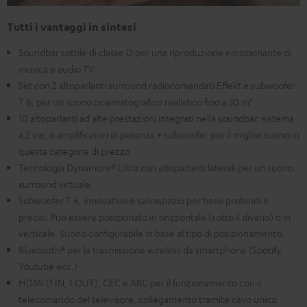
Tutti i vantaggi in sintesi
Soundbar sottile di classe D per una riproduzione emozionante di
musica e audio TV
Set con 2 altoparlanti surround radiocomandati Effekt e subwoofer
T 6, per un suono cinematografico realistico fino a 30 m²
10 altoparlanti ad alte prestazioni integrati nella soundbar, sistema
a 2 vie, 6 amplificatori di potenza + subwoofer per il miglior suono in
questa categoria di prezzo
Tecnologia Dynamore® Ultra con altoparlanti laterali per un suono
surround virtuale
Subwoofer T 6, innovativo e salvaspazio per bassi profondi e
precisi. Può essere posizionato in orizzontale (sotto il divano) o in
verticale. Suono configurabile in base al tipo di posizionamento.
Bluetooth® per la trasmissione wireless da smartphone (Spotify,
Youtube ecc.)
HDMI (1 IN, 1 OUT), CEC e ARC per il funzionamento con il
telecomando del televisore, collegamento tramite cavo unico