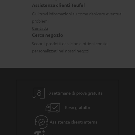
a
t
Assistenza clienti Teufel
i
z
a
Qui trovi informazioni su come risolvere eventuali
i
t
problemi
o
Contatti
t
Cerca negozio
n
i
Scopri i prodotti da vicino e ottieni consigli
i
personalizzati nei nostri negozi
g
a
r
a
n
8 settimane di prova gratuita
z
Reso gratuito
i
a
Assistenza clienti interna