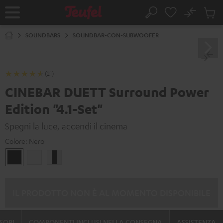
VAI AL
No
NTENUTO
Salv
Pagina
Cerca
Prodot
iniziale
nel
SOUNDBARS
SOUNDBAR-CON-SUBWOOFER
carrel
(21)
CINEBAR DUETT Surround Power
Edition "4.1-Set"
Spegni la luce, accendi il cinema
Colore:
Nero
Nero
Bianco
Bianco
/
nero
/
IL PRODOTTO NON È AL MOMENTO DISPONIBILE
nero-
bianco
SORI
COMPONENTI INCLUSI NELLA CONSEGNA
ASSISTENZA