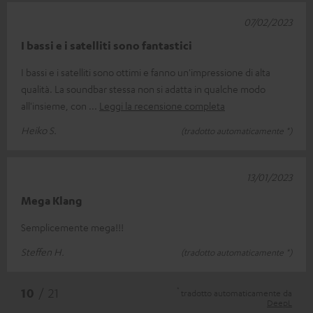
07/02/2023
I bassi e i satelliti sono fantastici
I bassi e i satelliti sono ottimi e fanno un'impressione di alta
qualità. La soundbar stessa non si adatta in qualche modo
all'insieme, con
Leggi la recensione completa
Heiko S.
(tradotto automaticamente *)
13/01/2023
Mega Klang
Semplicemente mega!!!
Steffen H.
(tradotto automaticamente *)
*
10
/ 21
tradotto automaticamente da
DeepL