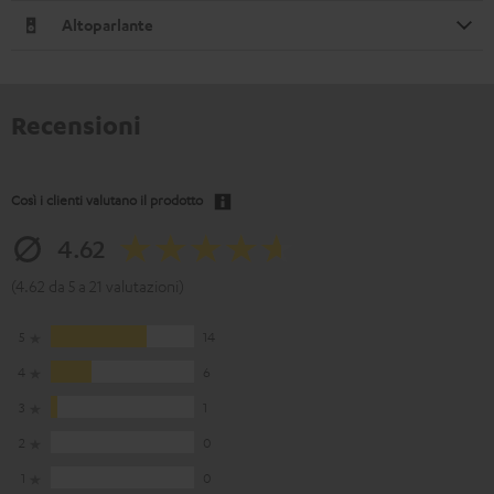
Altoparlante
Recensioni
Così i clienti valutano il prodotto
4.62
(4.62 da 5 a 21 valutazioni)
5
14
4
6
3
1
2
0
1
0