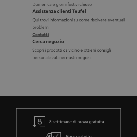
n
o
Domenica e giorni festivi chiuso
a
t
n
Assistenza clienti Teufel
z
a
i
Qui trovi informazioni su come risolvere eventuali
i
t
d
problemi
o
Contatti
t
i
Cerca negozio
n
i
s
Scopri i prodotti da vicino e ottieni consigli
i
p
personalizzati nei nostri negozi
g
e
a
d
r
i
a
z
n
i
z
o
i
n
8 settimane di prova gratuita
a
e
Reso gratuito