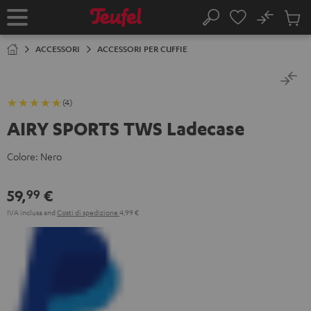
VAI AL
No
NTENUTO
Salv
Pagina
Cerca
Prodot
iniziale
nel
ACCESSORI
ACCESSORI PER CUFFIE
carrel
(4)
AIRY SPORTS TWS Ladecase
Colore:
Nero
59,
€
99
IVA inclusa
and
Costi di spedizione
4,99 €