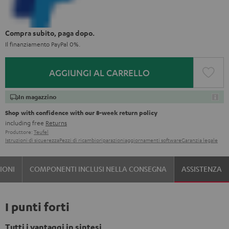
Compra subito, paga dopo.
Il finanziamento PayPal 0%.
AGGIUNGI AL CARRELLO
In magazzino
Shop with confidence with our 8-week return policy
including free
Returns
Produttore:
Teufel
Istruzioni di sicuerezza
Pezzi di ricambio
riparazioni
aggiornamenti software
Garanzia legale
IONI
COMPONENTI INCLUSI NELLA CONSEGNA
ASSISTENZA
I punti forti
Tutti i vantaggi in sintesi