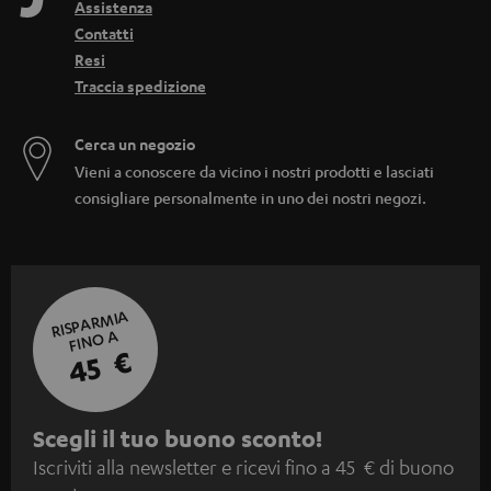
Assistenza
Contatti
Resi
Traccia spedizione
Cerca un negozio
Vieni a conoscere da vicino i nostri prodotti e lasciati
consigliare personalmente in uno dei nostri negozi.
RISPARMIA
FINO A
45 €
I
Scegli il tuo buono sconto!
Iscriviti alla newsletter e ricevi fino a 45 € di buono
s