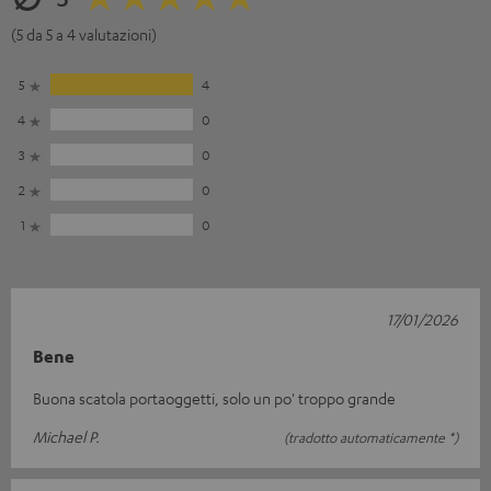
(5 da 5 a 4 valutazioni)
5
4
4
0
3
0
2
0
1
0
17/01/2026
Bene
Buona scatola portaoggetti, solo un po' troppo grande
Michael P.
(tradotto automaticamente *)