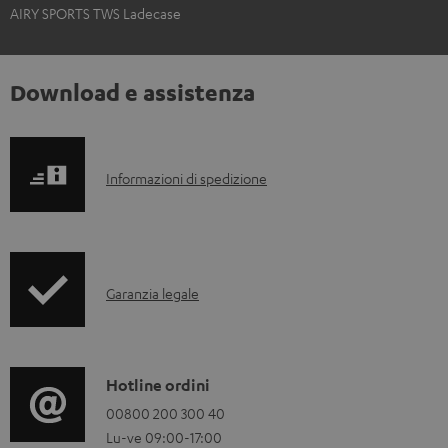
AIRY SPORTS TWS Ladecase
Download e assistenza
I
Informazioni di spedizione
n
f
o
I
Garanzia legale
r
n
m
f
a
o
C
Hotline ordini
z
r
o
00800 200 300 40
i
Lu-ve 09:00-17:00
m