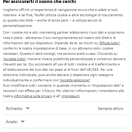
Per assicurarti il suono che cerchi
s
SMART HOME
STAMPA
Vogliamo offrirti un'esperienza di navigazione sicura che si adatti ai tuoi
l
interessi. A tal fine, Teufel utilizza cookie e altre tecnologie di tracciamento
AUSTRIA
BLUETOOTH
e
su questo sito Web – anche di terze parti – e utilizza servizi di
B2B
personalizzazione.
t
SVIZZERA
CUFFIE
Con i cookie noi e altri marketing partner elaboriamo i tuoi dati e scopriamo
BLOG
cosa ti piace - attraverso il tuo comportamento sul nostro sito Web e le
t
informazioni dal tuo dispositivo. Dipende da te: se clicchi su
"Rifiuta tutto"
,
CUFFIE BLUETOOTH
e
PAESI BASSI
NEWSLETTER
confermi la nostra impostazione di base, in cui attiviamo solo i cookie
necessari. Questo ti darà consigli, ma saranno scelti a caso. Cliccando su
r
SET STEREO
"Accetta tutto"
riceverai invece pubblicità personalizzata e contenuti davvero
NEGOZI
BELGIO
rilevanti per te. Qui acconsenti all'uso di tutti i cookie e al trasferimento e
all'elaborazione dei tuoi dati nei paesi al di fuori dell’UE/SEE. Per una
ALTOPARLANTE
VANTAGGI TEUFEL
selezione individuale, puoi anche attivare o disattivare ogni categoria
individualmente e confermare con
"Accetta selezione"
.
FRANCIA
ULTIMA
Puoi modificare tutti i consensi in qualsiasi momento in "Impostazioni dati" e
LA NOSTRA STORIA
revocarli con effeto per il futuro. Per ulteriori informazioni, rimandiamo alla
nostra
informativa sulla privacy
e all'
impressum
.
POLONIA
CUFFIE IN-EAR
MANAGEMENT
Richiesto
Sempre attivo
FANSHOP
SPAGNA
SOSTENIBILITÀ
Ci riserviamo il diritto di apportare modifiche relative a specifiche tecniche,
Analisi
NOVITÁ
I NOSTRI VALORI
errori di battitura e omissioni. Gli accessori mostrati nelle nostre foto non sono
ITALIA