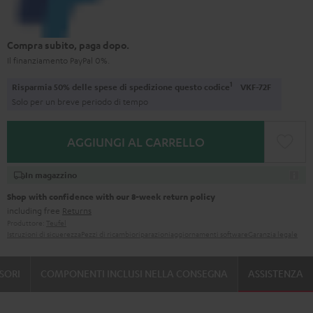
Compra subito, paga dopo.
Il finanziamento PayPal 0%.
1
Risparmia 50% delle spese di spedizione questo codice
VKF-72F
Solo per un breve periodo di tempo
AGGIUNGI AL CARRELLO
In magazzino
Shop with confidence with our 8-week return policy
including free
Returns
Produttore:
Teufel
Istruzioni di sicuerezza
Pezzi di ricambio
riparazioni
aggiornamenti software
Garanzia legale
SORI
COMPONENTI INCLUSI NELLA CONSEGNA
ASSISTENZA