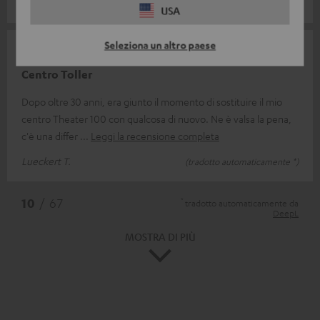
Eric J.
(tradotto automaticamente *)
USA
Seleziona un altro paese
19/06/2025
Centro Toller
Dopo oltre 30 anni, era giunto il momento di sostituire il mio
centro Theater 100 con qualcosa di nuovo. Ne è valsa la pena,
c'è una differ
Leggi la recensione completa
Lueckert T.
(tradotto automaticamente *)
*
10
/ 67
tradotto automaticamente da
DeepL
MOSTRA DI PIÙ