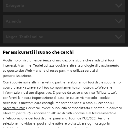
l
Categorie
l
SET COMPLETI
a
Azienda
n
SOUNDBAR
ASSISTENZA
e
Negozi Teufel online
STEREO
w
CARRIERA
GERMANIA
Per assicurarti il suono che cerchi
s
SMART HOME
STAMPA
Vogliamo offrirti un'esperienza di navigazione sicura che si adatti ai tuoi
l
interessi. A tal fine, Teufel utilizza cookie e altre tecnologie di tracciamento
AUSTRIA
BLUETOOTH
e
su questo sito Web – anche di terze parti – e utilizza servizi di
B2B
personalizzazione.
t
SVIZZERA
CUFFIE
Con i cookie noi e altri marketing partner elaboriamo i tuoi dati e scopriamo
BLOG
t
cosa ti piace - attraverso il tuo comportamento sul nostro sito Web e le
informazioni dal tuo dispositivo. Dipende da te: se clicchi su
"Rifiuta tutto"
,
CUFFIE BLUETOOTH
e
PAESI BASSI
NEWSLETTER
confermi la nostra impostazione di base, in cui attiviamo solo i cookie
necessari. Questo ti darà consigli, ma saranno scelti a caso. Cliccando su
r
SET STEREO
"Accetta tutto"
riceverai invece pubblicità personalizzata e contenuti davvero
NEGOZI
BELGIO
rilevanti per te. Qui acconsenti all'uso di tutti i cookie e al trasferimento e
all'elaborazione dei tuoi dati nei paesi al di fuori dell’UE/SEE. Per una
ALTOPARLANTE
VANTAGGI TEUFEL
selezione individuale, puoi anche attivare o disattivare ogni categoria