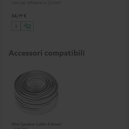
Cavo per diffusore 2 x 2,5 mm²
34,
€
99
Accessori compatibili
30m Speaker Cable 4.0mm²
- C4530S