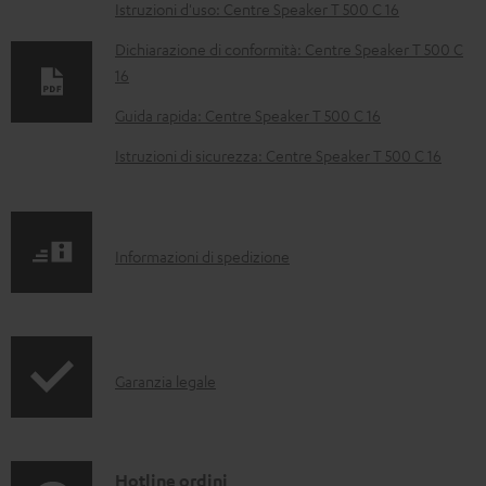
D
Istruzioni d'uso: Centre Speaker T 500 C 16
o
Dichiarazione di conformità: Centre Speaker T 500 C
c
16
u
Guida rapida: Centre Speaker T 500 C 16
m
Istruzioni di sicurezza: Centre Speaker T 500 C 16
e
n
t
I
Informazioni di spedizione
i
n
s
f
c
o
a
I
Garanzia legale
r
r
n
m
i
f
a
c
o
C
Hotline ordini
z