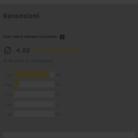
Recensioni
Così i clienti valutano il prodotto
4.88
(4.88 da 5 a 67 valutazioni)
5
59
4
8
3
0
2
0
1
0