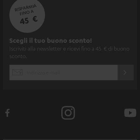
RISPARMIA
FINO A
45 €
I
Scegli il tuo buono sconto!
Iscriviti alla newsletter e ricevi fino a 45 € di buono
s
sconto.
c
r
ACCED
EMAIL
i
ORA
WIDGET
z
i
o
n
e
a