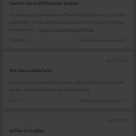
Centro incredibilmente buono
Ho avuto un impianto stereo Theatre 500 per 5 anni. Ero molto
soddisfatto, ma da quando sono passato al 5.1 ne sono rimasto
entusiasta, in
Leggi la recensione completa
Stephan Z.
(tradotto automaticamente *)
26/12/2025
Più che soddisfatti
Sono molto sorpreso dalla pulizia e dall'equilibrio del suono del
centro. Un arricchimento per il mio sistema
Sven J.
(tradotto automaticamente *)
26/12/2025
Julián González