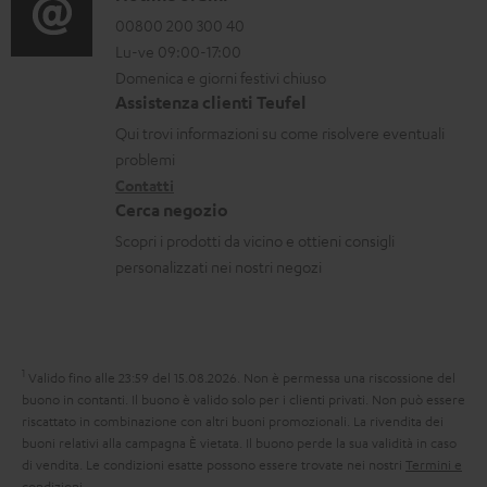
a
r
o
00800 200 300 40
i
b
Lu-ve 09:00-17:00
m
n
o
i
Domenica e giorni festivi chiuso
a
t
n
Assistenza clienti Teufel
l
z
a
i
Qui trovi informazioni su come risolvere eventuali
i
i
t
d
problemi
o
Contatti
t
i
Cerca negozio
n
i
s
Scopri i prodotti da vicino e ottieni consigli
i
p
personalizzati nei nostri negozi
g
e
a
d
r
i
1
Valido fino alle 23:59 del 15.08.2026.
Non è permessa una riscossione del
a
z
buono in contanti. Il buono è valido solo per i clienti privati. Non può essere
n
i
riscattato in combinazione con altri buoni promozionali. La rivendita dei
buoni relativi alla campagna È vietata. Il buono perde la sua validità in caso
z
o
di vendita. Le condizioni esatte possono essere trovate nei nostri
Termini e
i
condizioni
.