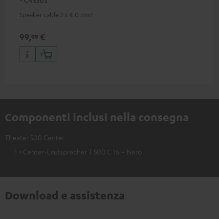
Speaker cable 2 x 4.0 mm²
99,
€
99
Componenti inclusi nella consegna
Theater 500 Center
1 × Center-Lautsprecher T 500 C 16 – Nero
Download e assistenza