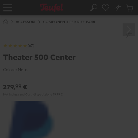
VAI AL
No
NTENUTO
Salv
Pagina
Cerca
Prodot
iniziale
nel
ACCESSORI
COMPONENTI PER DIFFUSORI
carrel
(67)
Theater 500 Center
Colore:
Nero
279,
€
99
IVA inclusa
and
Costi di spedizione
19,99 €