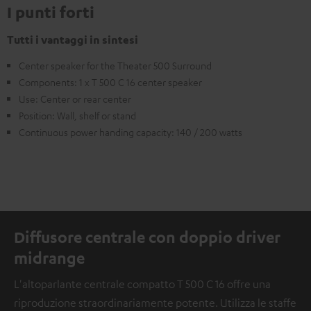
I punti forti
Tutti i vantaggi in sintesi
Center speaker for the Theater 500 Surround
Components: 1 x T 500 C 16 center speaker
Use: Center or rear center
Position: Wall, shelf or stand
Continuous power handing capacity: 140 / 200 watts
Diffusore centrale con doppio driver
midrange
L'altoparlante centrale compatto T 500 C 16 offre una
riproduzione straordinariamente potente. Utilizza le staffe