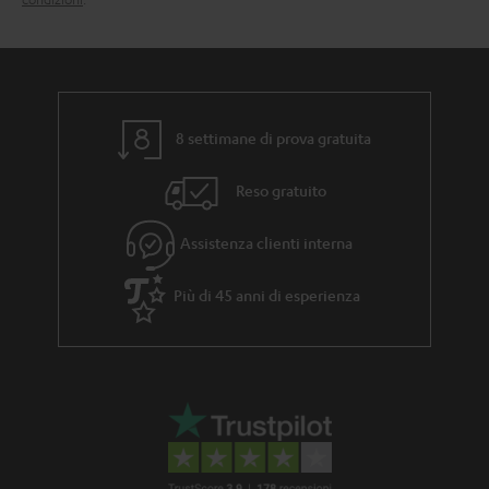
n
a
e
8 settimane di prova gratuita
Reso gratuito
Assistenza clienti interna
Più di 45 anni di esperienza