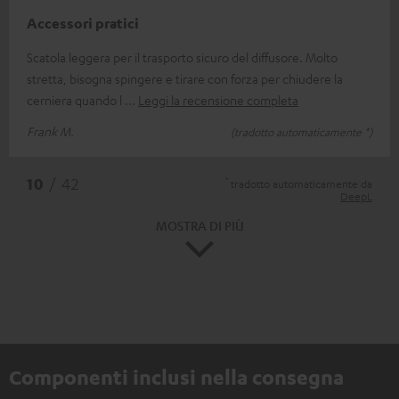
Accessori pratici
Scatola leggera per il trasporto sicuro del diffusore. Molto
stretta, bisogna spingere e tirare con forza per chiudere la
cerniera quando l
Leggi la recensione completa
Frank M.
(tradotto automaticamente *)
*
10
/ 42
tradotto automaticamente da
DeepL
MOSTRA DI PIÙ
Componenti inclusi nella consegna