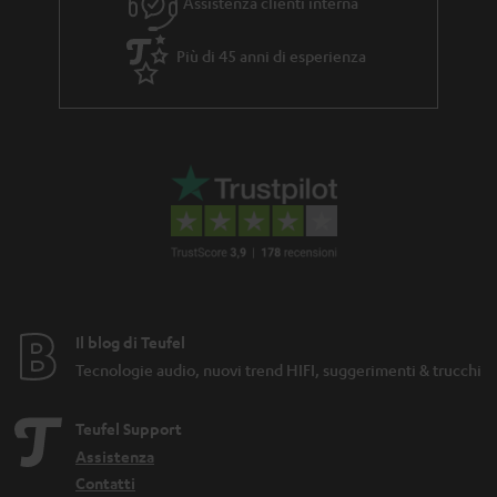
e
Assistenza clienti interna
Più di 45 anni di esperienza
Il blog di Teufel
Tecnologie audio, nuovi trend HIFI, suggerimenti & trucchi
Teufel Support
Assistenza
Contatti