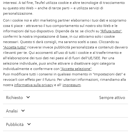
l
interessi. A tal fine, Teufel utilizza cookie e altre tecnologie di tracciamento
AUSTRIA
BLUETOOTH
e
su questo sito Web – anche di terze parti – e utilizza servizi di
B2B
personalizzazione.
t
SVIZZERA
CUFFIE
Con i cookie noi e altri marketing partner elaboriamo i tuoi dati e scopriamo
BLOG
t
cosa ti piace - attraverso il tuo comportamento sul nostro sito Web e le
informazioni dal tuo dispositivo. Dipende da te: se clicchi su
"Rifiuta tutto"
,
CUFFIE BLUETOOTH
e
PAESI BASSI
NEWSLETTER
confermi la nostra impostazione di base, in cui attiviamo solo i cookie
necessari. Questo ti darà consigli, ma saranno scelti a caso. Cliccando su
r
SET STEREO
"Accetta tutto"
riceverai invece pubblicità personalizzata e contenuti davvero
NEGOZI
BELGIO
rilevanti per te. Qui acconsenti all'uso di tutti i cookie e al trasferimento e
all'elaborazione dei tuoi dati nei paesi al di fuori dell’UE/SEE. Per una
ALTOPARLANTE
VANTAGGI TEUFEL
selezione individuale, puoi anche attivare o disattivare ogni categoria
FRANCIA
individualmente e confermare con
"Accetta selezione"
.
ULTIMA
Puoi modificare tutti i consensi in qualsiasi momento in "Impostazioni dati" e
LA NOSTRA STORIA
revocarli con effeto per il futuro. Per ulteriori informazioni, rimandiamo alla
nostra
informativa sulla privacy
e all'
impressum
.
POLONIA
CUFFIE IN-EAR
MANAGEMENT
Richiesto
Sempre attivo
FANSHOP
SPAGNA
SOSTENIBILITÀ
Ci riserviamo il diritto di apportare modifiche relative a specifiche tecniche,
Analisi
NOVITÁ
I NOSTRI VALORI
errori di battitura e omissioni. Gli accessori mostrati nelle nostre foto non sono
ITALIA
inclusi nella consegna. Eventuali costi di smaltimento delle batterie sono inclusi
Pubblicità
ACCESSIBILITÀ
nel prezzo.