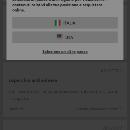
contenuti relativi alla tua posizione e acquistare
online.
10/01/2024
Borsa
ITALIA
Si adatta esattamente alla scatola, molto robusta. Purtroppo il
USA
cavo di ricarica non è adatto.
Herbert J.
Seleziona un altro paese
(tradotto automaticamente *)
05/01/2024
coperchio antipolvere
È un peccato che non sia possibile inserire il cavo di ricarica per
il trasporto.
Sylvie M.
(tradotto automaticamente *)
21/12/2023