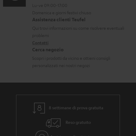
Lu-ve 09:00-17:00
m
n
o
Domenica e giorni festivi chiuso
a
t
n
Assistenza clienti Teufel
z
a
i
Qui trovi informazioni su come risolvere eventuali
i
t
d
problemi
o
Contatti
t
i
Cerca negozio
n
i
s
Scopri i prodotti da vicino e ottieni consigli
i
p
personalizzati nei nostri negozi
g
e
a
d
r
i
a
z
n
8 settimane di prova gratuita
i
z
o
Reso gratuito
i
n
a