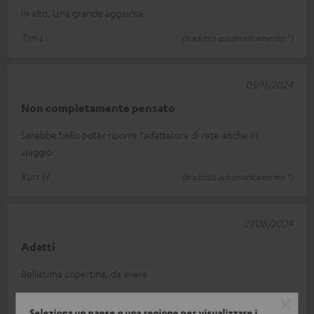
In alto. Una grande aggiunta.
Tim L.
(tradotto automaticamente *)
05/11/2024
Non completamente pensato
Sarebbe bello poter riporre l'adattatore di rete anche in
viaggio.
Kurt H.
(tradotto automaticamente *)
27/08/2024
Adatti
Bellissima copertina, da avere
Helmut Z.
(tradotto automaticamente *)
Seleziona un paese o una regione per visualizzare i