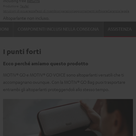
including free
Returns
Produttore:
Teufel
Istruzioni di sicuerezza
Pezzi di ricambio
riparazioni
aggiornamenti software
Garanzia legale
Altoparlante non incluso.
IONI
COMPONENTI INCLUSI NELLA CONSEGNA
ASSISTENZA
I punti forti
Ecco perché amiamo questo prodotto
MOTIV® GO e MOTIV® GO VOICE sono altoparlanti versatili che ti
accompagnano ovunque. Con la MOTIV® GO Bag puoi trasportare
entrambi gli altoparlanti proteggendoli allo stesso tempo.