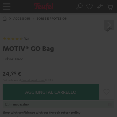
VAI AL
No
NTENUTO
Salv
Pagina
Cerca
Prodot
iniziale
nel
ACCESSORI
BORSE E PROTEZIONI
carrel
(42)
MOTIV® GO Bag
Colore:
Nero
24,
€
99
IVA inclusa
and
Costi di spedizione
0,00 €
AGGIUNGI AL CARRELLO
In magazzino
Shop with confidence with our 8-week return policy