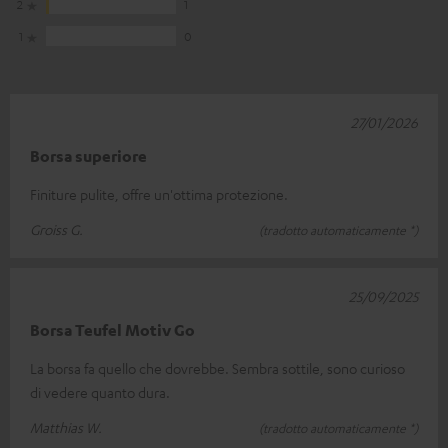
2
1
1
0
27/01/2026
Borsa superiore
Finiture pulite, offre un'ottima protezione.
Groiss G.
(tradotto automaticamente *)
25/09/2025
Borsa Teufel Motiv Go
La borsa fa quello che dovrebbe. Sembra sottile, sono curioso
di vedere quanto dura.
Matthias W.
(tradotto automaticamente *)