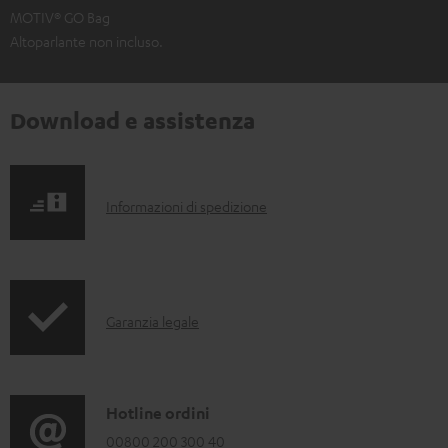
MOTIV® GO Bag
Altoparlante non incluso.
Download e assistenza
I
Informazioni di spedizione
n
f
o
I
Garanzia legale
r
n
m
f
a
o
C
Hotline ordini
z
r
o
00800 200 300 40
i