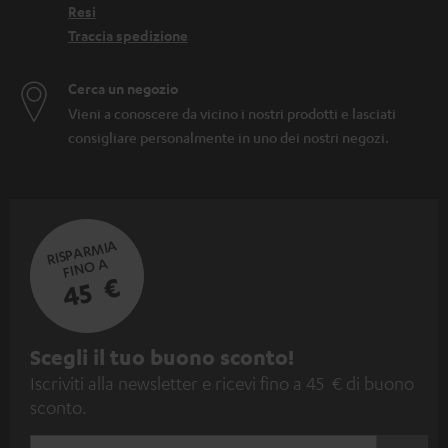
Resi
Traccia spedizione
Cerca un negozio
Vieni a conoscere da vicino i nostri prodotti e lasciati
consigliare personalmente in uno dei nostri negozi.
RISPARMIA
FINO A
45 €
I
Scegli il tuo buono sconto!
Iscriviti alla newsletter e ricevi fino a 45 € di buono
s
sconto.
c
r