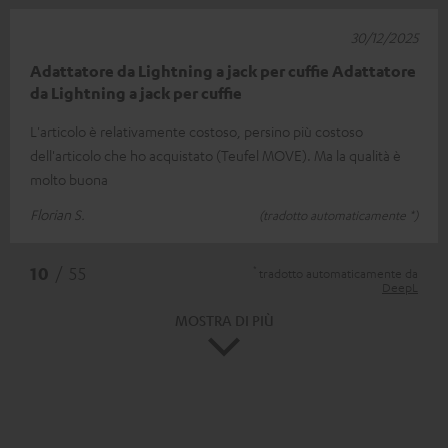
30/12/2025
Adattatore da Lightning a jack per cuffie Adattatore
da Lightning a jack per cuffie
L'articolo è relativamente costoso, persino più costoso
dell'articolo che ho acquistato (Teufel MOVE). Ma la qualità è
molto buona
Florian S.
(tradotto automaticamente *)
*
10
/ 55
tradotto automaticamente da
DeepL
MOSTRA DI PIÙ