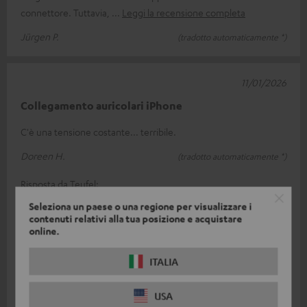
connettore. Tuttavia,
Leggi la recensione completa
Jürgen P.
(tradotto automaticamente *)
11/01/2026
Collegamento auricolari iPhone
C'è una tensione costante... terribile.
Doreen H.
(tradotto automaticamente *)
Risposta da Teufel:
Seleziona un paese o una regione per visualizzare i
Grazie mille per il tuo feedback!
contenuti relativi alla tua posizione e acquistare
online.
I rumori di fondo possono essere causati dal cavo di
collegamento alle cuffie.
ITALIA
In caso di difficoltà tecniche, i nostri gentili colleghi
del team di assistenza tecnica sono a tua disposizione
USA
per aiutarti.