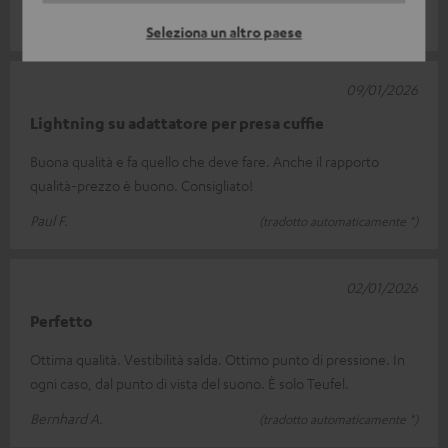
Seleziona un altro paese
09/01/2026
Lightning su adattatore per presa cuffie
Buona qualità e fa quello che deve fare. Anche il rapporto
qualità-prezzo è buono. Consigliato!
Paul F.
(tradotto automaticamente *)
02/01/2026
Perfetto
Ottima qualità. Vestibilità salda. Ottimo punto di pressione. In
ogni caso, dal punto di vista del suono. È solo Teufel.
Bernhard A.
(tradotto automaticamente *)