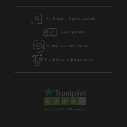
r
i
a
z
n
8 settimane di prova gratuita
i
z
o
Reso gratuito
i
n
a
e
Assistenza clienti interna
Più di 45 anni di esperienza