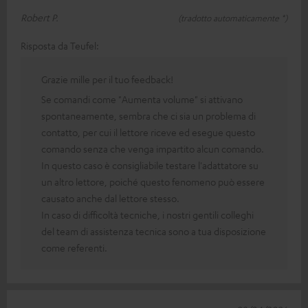
Robert P.
(tradotto automaticamente *)
Risposta da Teufel:
Grazie mille per il tuo feedback!
Se comandi come "Aumenta volume" si attivano
spontaneamente, sembra che ci sia un problema di
contatto, per cui il lettore riceve ed esegue questo
comando senza che venga impartito alcun comando.
In questo caso è consigliabile testare l'adattatore su
un altro lettore, poiché questo fenomeno può essere
causato anche dal lettore stesso.
In caso di difficoltà tecniche, i nostri gentili colleghi
del team di assistenza tecnica sono a tua disposizione
come referenti.