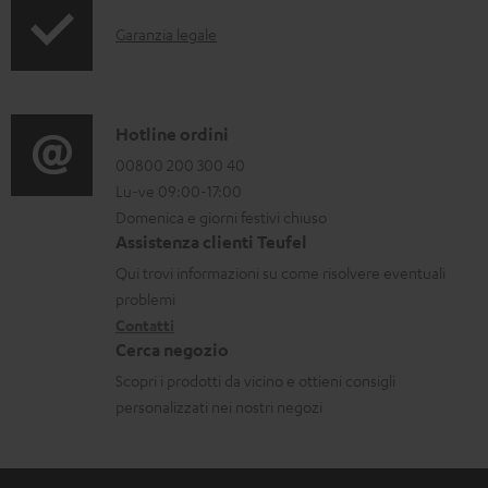
o
i
I
Garanzia legale
r
s
n
m
c
f
a
a
o
C
Hotline ordini
z
r
r
o
00800 200 300 40
i
i
Lu-ve 09:00-17:00
m
n
o
c
Domenica e giorni festivi chiuso
a
t
n
Assistenza clienti Teufel
a
z
a
i
Qui trovi informazioni su come risolvere eventuali
b
i
t
d
problemi
i
o
Contatti
t
i
l
Cerca negozio
n
i
s
i
Scopri i prodotti da vicino e ottieni consigli
i
p
personalizzati nei nostri negozi
g
e
a
d