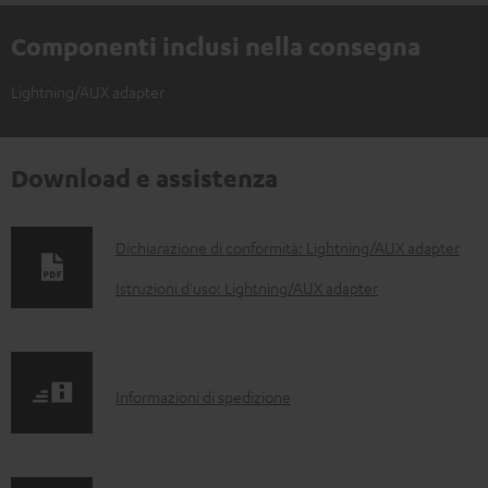
Componenti inclusi nella consegna
Lightning/AUX adapter
Download e assistenza
D
Dichiarazione di conformità: Lightning/AUX adapter
o
Istruzioni d'uso: Lightning/AUX adapter
c
u
m
I
Informazioni di spedizione
e
n
n
f
t