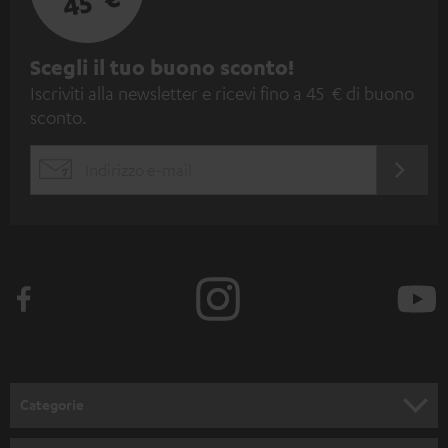
45 €
I
Scegli il tuo buono sconto!
Iscriviti alla newsletter e ricevi fino a 45 € di buono
s
sconto.
c
r
ACCED
EMAIL
i
ORA
WIDGET
z
i
o
n
e
a
l
Categorie
l