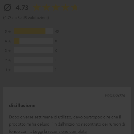
4.73
(4.73 da 5 a 55 valutazioni)
5
45
4
8
3
0
2
1
1
1
19/05/2026
disillusione
Dopo diverse settimane di utilizzo, devo purtroppo dire che il
prodotto mi ha deluso. Fin dall’inizio ho riscontrato dei rumori di
fondo con
Leggi la recensione completa