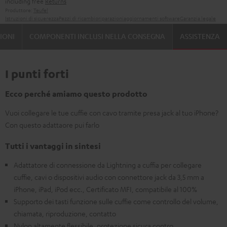
including free
Returns
Produttore:
Teufel
Istruzioni di sicuerezza
Pezzi di ricambio
riparazioni
aggiornamenti software
Garanzia legale
IONI
COMPONENTI INCLUSI NELLA CONSEGNA
ASSISTENZA
I punti forti
Ecco perché amiamo questo prodotto
Vuoi collegare le tue cuffie con cavo tramite presa jack al tuo iPhone?
Con questo adattaore pui farlo
Tutti i vantaggi in sintesi
Adattatore di connessione da Lightning a cuffia per collegare
cuffie, cavi o dispositivi audio con connettore jack da 3,5 mm a
iPhone, iPad, iPod ecc., Certificato MFI, compatibile al 100%
Supporto dei tasti funzione sulle cuffie come controllo del volume,
chiamata, riproduzione, contatto
Nylon altamente flessibile, protezione sicura contro