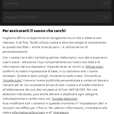
SET COMPLETI
a
Azienda
n
SOUNDBAR
ASSISTENZA
e
Negozi Teufel online
STEREO
w
CARRIERA
GERMANIA
Per assicurarti il suono che cerchi
s
SMART HOME
STAMPA
Vogliamo offrirti un'esperienza di navigazione sicura che si adatti ai tuoi
l
interessi. A tal fine, Teufel utilizza cookie e altre tecnologie di tracciamento
AUSTRIA
BLUETOOTH
e
su questo sito Web – anche di terze parti – e utilizza servizi di
B2B
personalizzazione.
t
SVIZZERA
CUFFIE
Con i cookie noi e altri marketing partner elaboriamo i tuoi dati e scopriamo
BLOG
t
cosa ti piace - attraverso il tuo comportamento sul nostro sito Web e le
informazioni dal tuo dispositivo. Dipende da te: se clicchi su
"Rifiuta tutto"
,
CUFFIE BLUETOOTH
e
PAESI BASSI
NEWSLETTER
confermi la nostra impostazione di base, in cui attiviamo solo i cookie
necessari. Questo ti darà consigli, ma saranno scelti a caso. Cliccando su
r
SET STEREO
"Accetta tutto"
riceverai invece pubblicità personalizzata e contenuti davvero
NEGOZI
BELGIO
rilevanti per te. Qui acconsenti all'uso di tutti i cookie e al trasferimento e
all'elaborazione dei tuoi dati nei paesi al di fuori dell’UE/SEE. Per una
ALTOPARLANTE
VANTAGGI TEUFEL
selezione individuale, puoi anche attivare o disattivare ogni categoria
FRANCIA
individualmente e confermare con
"Accetta selezione"
.
ULTIMA
Puoi modificare tutti i consensi in qualsiasi momento in "Impostazioni dati" e
LA NOSTRA STORIA
revocarli con effeto per il futuro. Per ulteriori informazioni, rimandiamo alla
nostra
informativa sulla privacy
e all'
impressum
.
POLONIA
CUFFIE IN-EAR