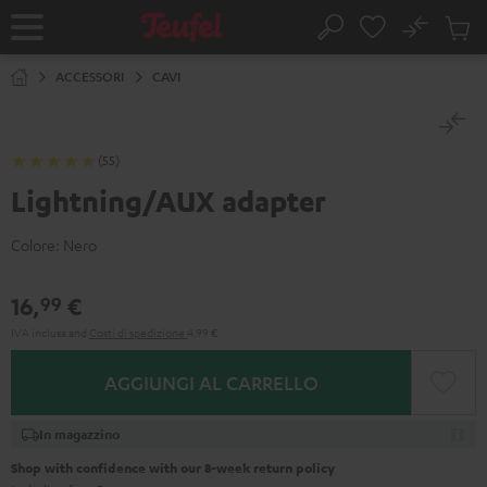
VAI AL
No
NTENUTO
Salv
Pagina
Cerca
Prodot
iniziale
nel
ACCESSORI
CAVI
carrel
(55)
Lightning/AUX adapter
Colore:
Nero
16,
€
99
IVA inclusa
and
Costi di spedizione
4,99 €
AGGIUNGI AL CARRELLO
In magazzino
Shop with confidence with our 8-week return policy