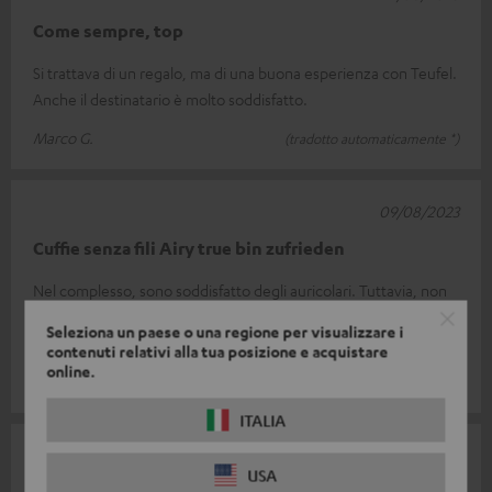
Come sempre, top
Si trattava di un regalo, ma di una buona esperienza con Teufel.
Anche il destinatario è molto soddisfatto.
Marco G.
(tradotto automaticamente *)
09/08/2023
Cuffie senza fili Airy true bin zufrieden
Nel complesso, sono soddisfatto degli auricolari. Tuttavia, non
si adattano bene alle mie orecchie perché cadono
Seleziona un paese o una regione per visualizzare i
rapidamente. Inoltre, gli a
Leggi la recensione completa
contenuti relativi alla tua posizione e acquistare
online.
Angelika S.
(tradotto automaticamente *)
ITALIA
08/08/2023
USA