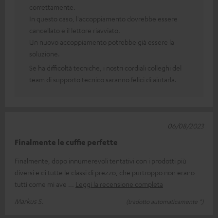
correttamente.
In questo caso, l'accoppiamento dovrebbe essere
cancellato e il lettore riavviato.
Un nuovo accoppiamento potrebbe già essere la
soluzione.
Se ha difficoltà tecniche, i nostri cordiali colleghi del
team di supporto tecnico saranno felici di aiutarla.
06/08/2023
Finalmente le cuffie perfette
Finalmente, dopo innumerevoli tentativi con i prodotti più
diversi e di tutte le classi di prezzo, che purtroppo non erano
tutti come mi ave
Leggi la recensione completa
Markus S.
(tradotto automaticamente *)