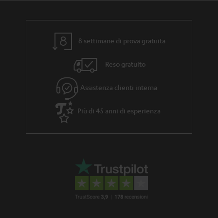
l
r
i
a
n
8 settimane di prova gratuita
z
Reso gratuito
i
a
Assistenza clienti interna
Più di 45 anni di esperienza