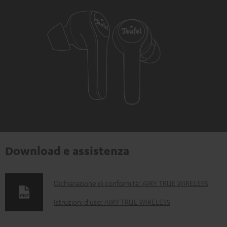
Download e assistenza
D
Dichiarazione di conformità: AIRY TRUE WIRELESS
o
Istruzioni d'uso: AIRY TRUE WIRELESS
c