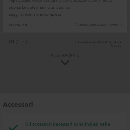
impeccabile. Posso valutare la comunicazione come molto
buona. Le cialde hanno un buon su
Leggi la recensione completa
Leonore B.
(tradotto automaticamente *)
*
10
/ 1252
tradotto automaticamente da
DeepL
MOSTRA DI PIÙ
Accessori
Gli accessori necessari sono inclusi nella