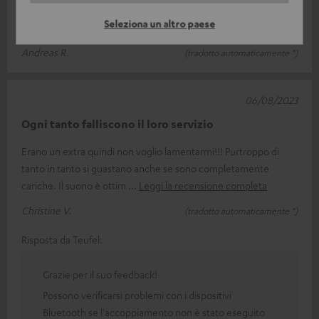
Ottimo. Adatto!
Seleziona un altro paese
Ottimo, si adatta!
Andreas R.
(tradotto automaticamente *)
06/08/2023
Ogni tanto falliscono il loro servizio
Erano un extra quindi non voglio lamentarmi!!! Purtroppo di
tanto in tanto si guastano anche se sono completamente
cariche. Il suono è ottim
Leggi la recensione completa
Christine V.
(tradotto automaticamente *)
Risposta da Teufel:
Grazie per il suo feedback!
Possono verificarsi problemi con i dispositivi
Bluetooth se l'accoppiamento non è stato eseguito