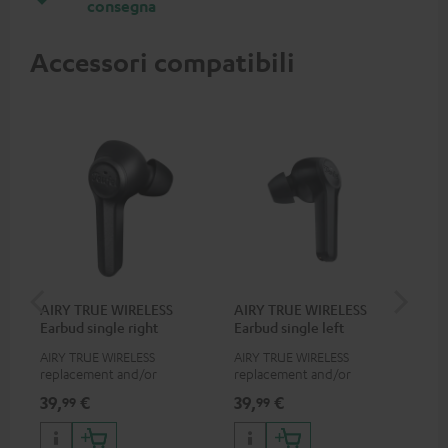
consegna
Accessori compatibili
AIRY TRUE WIRELESS
AIRY TRUE WIRELESS
VA
Earbud single right
Earbud single left
Ba
AIRY TRUE WIRELESS
AIRY TRUE WIRELESS
2-i
replacement and/or
replacement and/or
cor
exchange earphones, not
exchange earphones, not
tra
39,
€
39,
€
34
99
99
suitable for the AIRY TWS
suitable for the AIRY TWS
wir
car