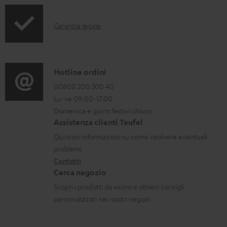
u
m
I
Garanzia legale
e
n
n
f
t
o
C
Hotline ordini
i
r
o
00800 200 300 40
s
Lu-ve 09:00-17:00
m
n
c
Domenica e giorni festivi chiuso
a
t
a
Assistenza clienti Teufel
z
a
Qui trovi informazioni su come risolvere eventuali
r
i
t
problemi
i
o
Contatti
t
c
Cerca negozio
n
i
a
Scopri i prodotti da vicino e ottieni consigli
i
b
personalizzati nei nostri negozi
g
i
a