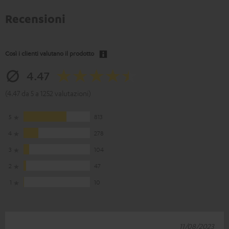
Recensioni
Così i clienti valutano il prodotto
4.47
(4.47 da 5 a 1252 valutazioni)
5
813
4
278
3
104
2
47
1
10
11/08/2023