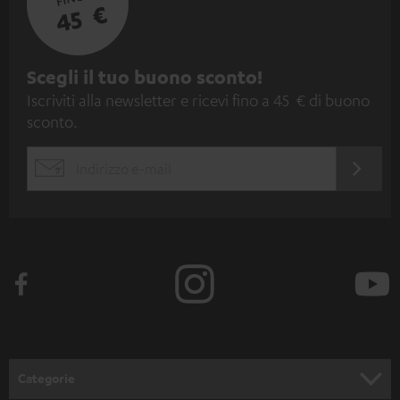
45 €
I
Scegli il tuo buono sconto!
Iscriviti alla newsletter e ricevi fino a 45 € di buono
s
sconto.
c
r
ACCED
EMAIL
i
ORA
WIDGET
z
i
o
n
e
a
l
Categorie
l