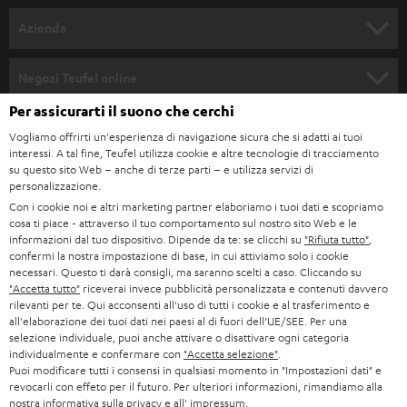
SET COMPLETI
a
Azienda
n
SOUNDBAR
ASSISTENZA
e
Negozi Teufel online
STEREO
w
CARRIERA
Per assicurarti il suono che cerchi
GERMANIA
s
Vogliamo offrirti un'esperienza di navigazione sicura che si adatti ai tuoi
SMART HOME
STAMPA
interessi. A tal fine, Teufel utilizza cookie e altre tecnologie di tracciamento
l
AUSTRIA
su questo sito Web – anche di terze parti – e utilizza servizi di
BLUETOOTH
e
personalizzazione.
B2B
Con i cookie noi e altri marketing partner elaboriamo i tuoi dati e scopriamo
t
SVIZZERA
CUFFIE
cosa ti piace - attraverso il tuo comportamento sul nostro sito Web e le
BLOG
t
informazioni dal tuo dispositivo. Dipende da te: se clicchi su
"Rifiuta tutto"
,
confermi la nostra impostazione di base, in cui attiviamo solo i cookie
CUFFIE BLUETOOTH
e
PAESI BASSI
NEWSLETTER
necessari. Questo ti darà consigli, ma saranno scelti a caso. Cliccando su
"Accetta tutto"
riceverai invece pubblicità personalizzata e contenuti davvero
r
SET STEREO
rilevanti per te. Qui acconsenti all'uso di tutti i cookie e al trasferimento e
NEGOZI
BELGIO
all'elaborazione dei tuoi dati nei paesi al di fuori dell’UE/SEE. Per una
selezione individuale, puoi anche attivare o disattivare ogni categoria
ALTOPARLANTE
VANTAGGI TEUFEL
individualmente e confermare con
"Accetta selezione"
.
FRANCIA
Puoi modificare tutti i consensi in qualsiasi momento in "Impostazioni dati" e
ULTIMA
revocarli con effeto per il futuro. Per ulteriori informazioni, rimandiamo alla
LA NOSTRA STORIA
nostra
informativa sulla privacy
e all'
impressum
.