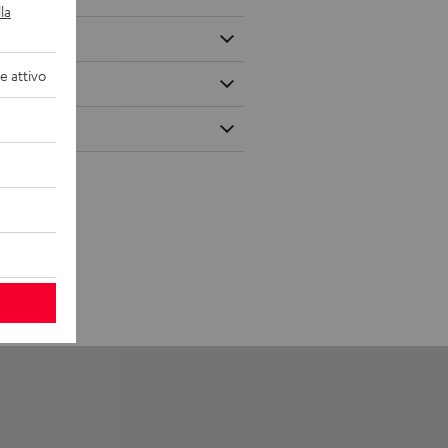
la
 attivo