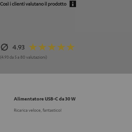
Così i clienti valutano il prodotto
4.93
(4.93 da 5 a 80 valutazioni)
Alimentatore USB-C da 30 W
Ricarica veloce, fantastico!