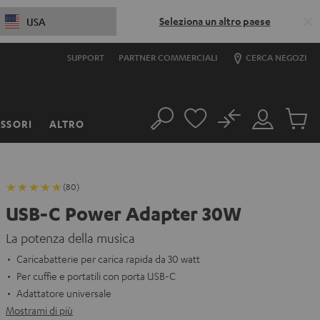
Seleziona un altro paese
USA
SUPPORT
PARTNER COMMERCIALI
CERCA NEGOZI
No
SSORI
ALTRO
Cerca
Il
Prodott
mio
nel
account
carrello
(80)
USB-C Power Adapter 30W
La potenza della musica
Caricabatterie per carica rapida da 30 watt
Per cuffie e portatili con porta USB-C
Adattatore universale
Mostrami di più