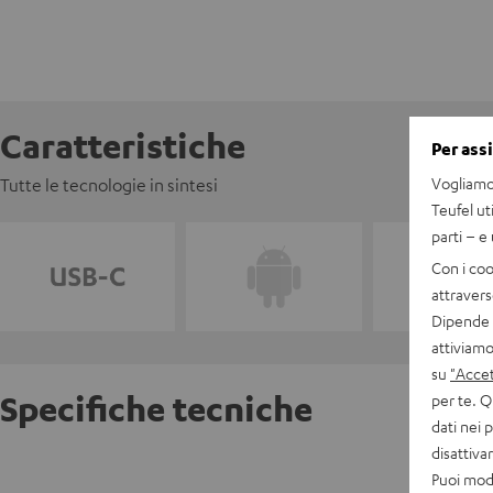
Caratteristiche
Per ass
Vogliamo 
Tutte le tecnologie in sintesi
Teufel ut
parti – e
Con i coo
attravers
Dipende d
attiviamo
su
"Accet
Specifiche tecniche
per te. Q
dati nei 
disattiv
USB-C 
Puoi modi