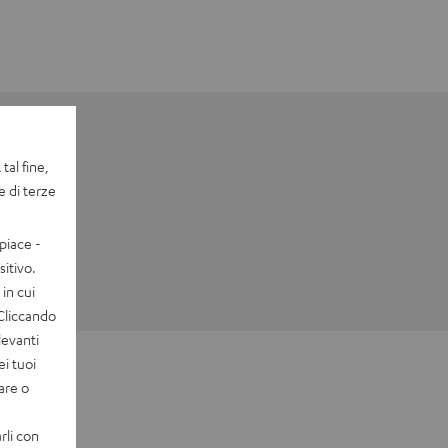
tal fine,
e di terze
piace -
itivo.
in cui
 Cliccando
levanti
ei tuoi
vare o
rli con