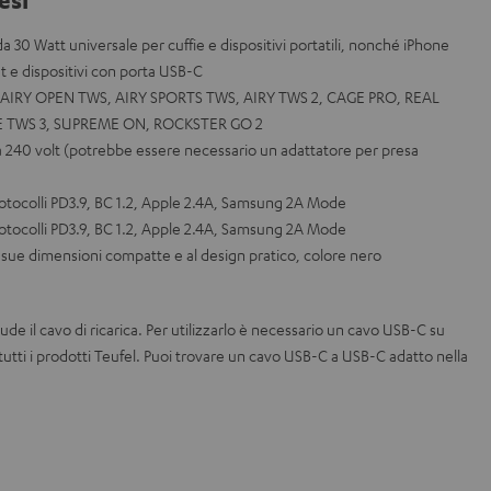
da 30 Watt universale per cuffie e dispositivi portatili, nonché iPhone
 e dispositivi con porta USB-C
el: AIRY OPEN TWS, AIRY SPORTS TWS, AIRY TWS 2, CAGE PRO, REAL
E TWS 3, SUPREME ON, ROCKSTER GO 2
 a 240 volt (potrebbe essere necessario un adattatore per presa
protocolli PD3.9, BC 1.2, Apple 2.4A, Samsung 2A Mode
protocolli PD3.9, BC 1.2, Apple 2.4A, Samsung 2A Mode
e sue dimensioni compatte e al design pratico, colore nero
de il cavo di ricarica. Per utilizzarlo è necessario un cavo USB-C su
 tutti i prodotti Teufel. Puoi trovare un cavo USB-C a USB-C adatto nella