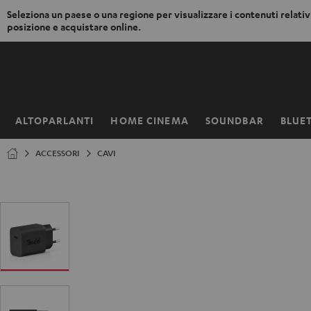
Seleziona un paese o una regione per visualizzare i contenuti relativi
posizione e acquistare online.
VAI AL
NTENUTO
ALTOPARLANTI
HOME CINEMA
SOUNDBAR
BLUE
Pagina
iniziale
ACCESSORI
CAVI