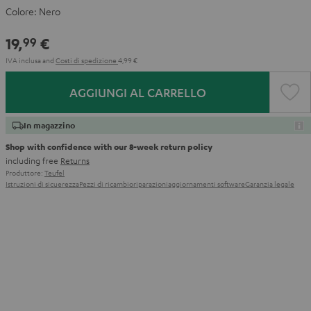
Colore:
Nero
19,
€
99
IVA inclusa
and
Costi di spedizione
4,99 €
AGGIUNGI AL CARRELLO
In magazzino
Shop with confidence with our 8-week return policy
including free
Returns
Produttore:
Teufel
Istruzioni di sicuerezza
Pezzi di ricambio
riparazioni
aggiornamenti software
Garanzia legale