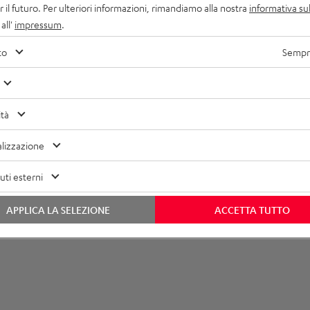
r il futuro. Per ulteriori informazioni, rimandiamo alla nostra
informativa sul
all'
impressum
.
imensioni
to
Sempre
ompatibilità
ollegamenti
ità
lizzazione
ti esterni
APPLICA LA SELEZIONE
ACCETTA TUTTO