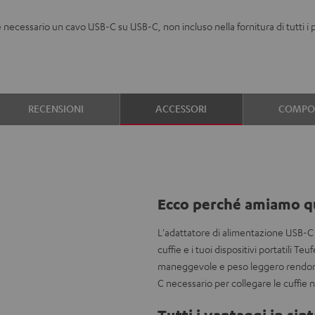
lo è necessario un cavo USB-C su USB-C, non incluso nella fornitura di tutti
RECENSIONI
ACCESSORI
COMPON
Ecco perché amiamo q
L'adattatore di alimentazione USB-C 
cuffie e i tuoi dispositivi portatili 
maneggevole e peso leggero rendono l
C necessario per collegare le cuffie 
Tutti i vantaggi in sint