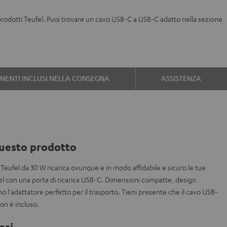
 i prodotti Teufel. Puoi trovare un cavo USB-C a USB-C adatto nella sezione
ENTI INCLUSI NELLA CONSEGNA
ASSISTENZA
uesto prodotto
Teufel da 30 W ricarica ovunque e in modo affidabile e sicuro le tue
Teufel con una porta di ricarica USB-C. Dimensioni compatte, design
'adattatore perfetto per il trasporto. Tieni presente che il cavo USB-
non è incluso.
esi