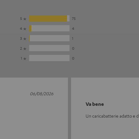
5
75
4
4
3
1
2
0
1
0
06/08/2026
Va bene
Un caricabatterie adatto e d