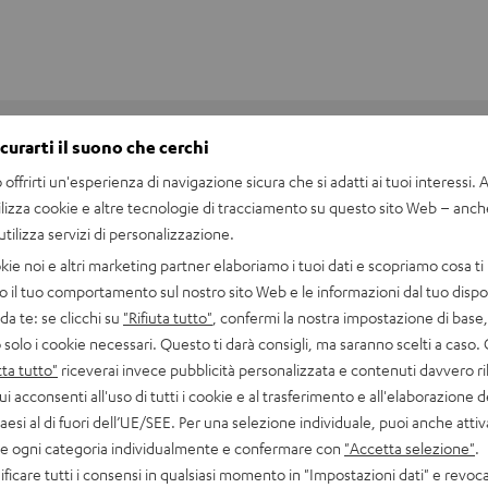
icurarti il suono che cerchi
offrirti un'esperienza di navigazione sicura che si adatti ai tuoi interessi. A 
ilizza cookie e altre tecnologie di tracciamento su questo sito Web – anch
 utilizza servizi di personalizzazione.
kie noi e altri marketing partner elaboriamo i tuoi dati e scopriamo cosa ti 
o il tuo comportamento sul nostro sito Web e le informazioni dal tuo dispos
a te: se clicchi su
"Rifiuta tutto"
, confermi la nostra impostazione di base, 
 solo i cookie necessari. Questo ti darà consigli, ma saranno scelti a caso.
ta tutto"
riceverai invece pubblicità personalizzata e contenuti davvero ri
ui acconsenti all'uso di tutti i cookie e al trasferimento e all'elaborazione d
paesi al di fuori dell’UE/SEE. Per una selezione individuale, puoi anche atti
are ogni categoria individualmente e confermare con
"Accetta selezione"
.
Power Adapter 30W
ficare tutti i consensi in qualsiasi momento in "Impostazioni dati" e revoca