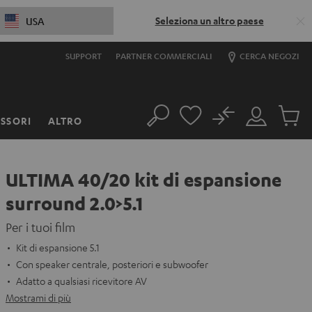
Seleziona un altro paese
USA
SUPPORT
PARTNER COMMERCIALI
CERCA NEGOZI
No
SSORI
ALTRO
Cerca
Il
Prodott
mio
nel
account
carrello
ULTIMA 40/20 kit di espansione
surround 2.0>5.1
Per i tuoi film
Kit di espansione 5.1
Con speaker centrale, posteriori e subwoofer
Adatto a qualsiasi ricevitore AV
Mostrami di più