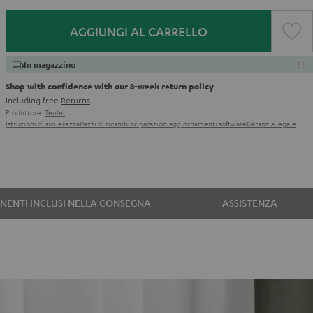
AGGIUNGI AL CARRELLO
In magazzino
Shop with confidence with our 8-week return policy
including free
Returns
Produttore:
Teufel
Istruzioni di sicuerezza
Pezzi di ricambio
riparazioni
aggiornamenti software
Garanzia legale
ENTI INCLUSI NELLA CONSEGNA
ASSISTENZA