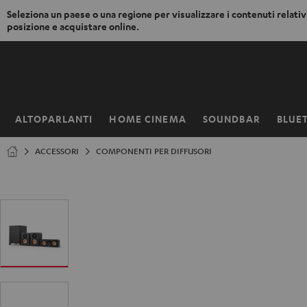
Seleziona un paese o una regione per visualizzare i contenuti relativi
posizione e acquistare online.
VAI AL
NTENUTO
ALTOPARLANTI
HOME CINEMA
SOUNDBAR
BLUE
Pagina
iniziale
ACCESSORI
COMPONENTI PER DIFFUSORI