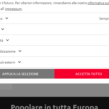
r il futuro. Per ulteriori informazioni, rimandiamo alla nostra
informativa sul
all'
impressum
.
to
Sempre
ità
lizzazione
ti esterni
APPLICA LA SELEZIONE
ACCETTA TUTTO
Popolare in tutta Europa