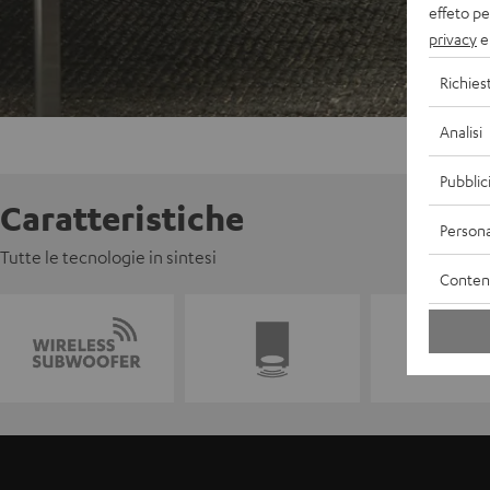
effeto pe
privacy
e 
Richies
Analisi
Pubblic
Caratteristiche
Persona
Tutte le tecnologie in sintesi
Contenu