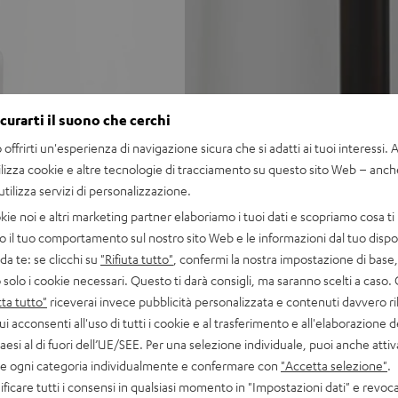
icurarti il suono che cerchi
offrirti un'esperienza di navigazione sicura che si adatti ai tuoi interessi. A 
ilizza cookie e altre tecnologie di tracciamento su questo sito Web – anch
 utilizza servizi di personalizzazione.
kie noi e altri marketing partner elaboriamo i tuoi dati e scopriamo cosa ti 
o il tuo comportamento sul nostro sito Web e le informazioni dal tuo dispos
a te: se clicchi su
"Rifiuta tutto"
, confermi la nostra impostazione di base, 
 solo i cookie necessari. Questo ti darà consigli, ma saranno scelti a caso.
ta tutto"
riceverai invece pubblicità personalizzata e contenuti davvero ri
ui acconsenti all'uso di tutti i cookie e al trasferimento e all'elaborazione d
paesi al di fuori dell’UE/SEE. Per una selezione individuale, puoi anche atti
are ogni categoria individualmente e confermare con
"Accetta selezione"
.
ficare tutti i consensi in qualsiasi momento in "Impostazioni dati" e revoca