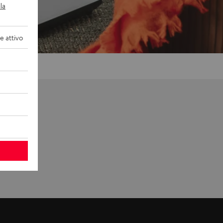
la
 attivo