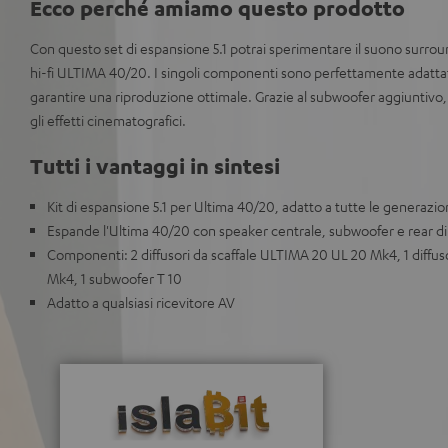
Ecco perché amiamo questo prodotto
Con questo set di espansione 5.1 potrai sperimentare il suono surroun
hi-fi ULTIMA 40/20. I singoli componenti sono perfettamente adatta
garantire una riproduzione ottimale. Grazie al subwoofer aggiuntivo,
gli effetti cinematografici.
Tutti i vantaggi in sintesi
Kit di espansione 5.1 per Ultima 40/20, adatto a tutte le generazi
Espande l'Ultima 40/20 con speaker centrale, subwoofer e rear d
Componenti: 2 diffusori da scaffale ULTIMA 20 UL 20 Mk4, 1 diff
Mk4, 1 subwoofer T 10
Adatto a qualsiasi ricevitore AV