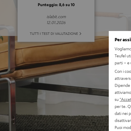
Punteggio: 8,6 su 10
islabit.com
12.01.2026
TUTTI I TEST DI VALUTAZIONE
Per ass
Vogliamo 
Teufel ut
parti – e
Con i coo
attravers
Dipende d
attiviamo
su
"Accet
per te. Q
dati nei 
disattiv
Puoi modi