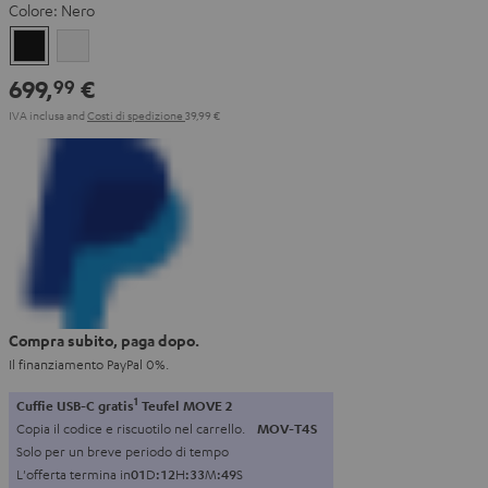
Colore:
Nero
Nero
Bianco
699,
€
99
IVA inclusa
and
Costi di spedizione
39,99 €
Compra subito, paga dopo.
Il finanziamento PayPal 0%.
1
Cuffie USB-C gratis
Teufel MOVE 2
Copia il codice e riscuotilo nel carrello.
MOV-T4S
Solo per un breve periodo di tempo
L'offerta termina in
0
1
D
:
1
2
H
:
3
3
M
:
4
8
S