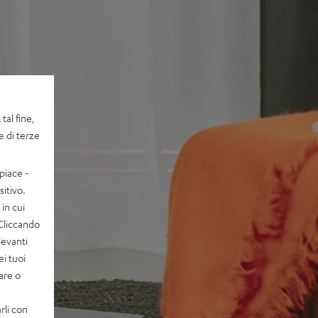
tal fine,
e di terze
piace -
itivo.
in cui
 Cliccando
levanti
ei tuoi
vare o
rli con