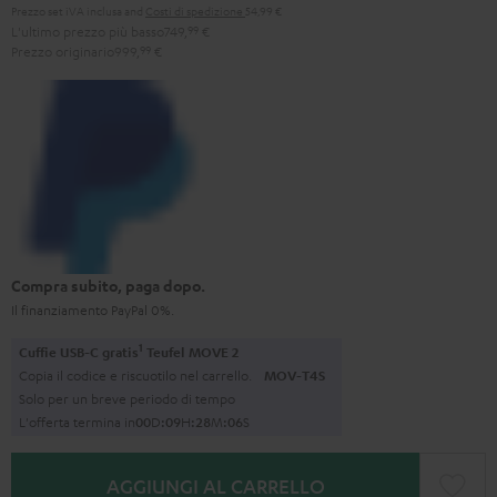
Prezzo set iVA inclusa
and
Costi di spedizione
54,99 €
L'ultimo prezzo più basso
749,
99
€
Prezzo originario
999,
99
€
Compra subito, paga dopo.
Il finanziamento PayPal 0%.
1
Cuffie USB-C gratis
Teufel MOVE 2
Copia il codice e riscuotilo nel carrello.
MOV-T4S
Solo per un breve periodo di tempo
L'offerta termina in
0
0
D
:
0
9
H
:
2
8
M
:
0
4
S
AGGIUNGI AL CARRELLO