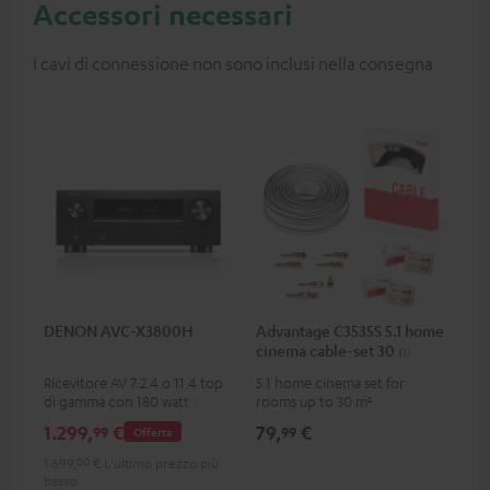
Accessori necessari
I cavi di connessione non sono inclusi nella consegna
DENON AVC-X3800H
Advantage C3535S 5.1 home
cinema cable-set 30 m²
Ricevitore AV 7.2.4 o 11.4 top
5.1 home cinema set for
di gamma con 180 watt di
rooms up to 30 m²
potenza in uscita per canale
1.299,
€
79,
€
99
99
Offerta
1.699,
00
€
L'ultimo prezzo più
basso