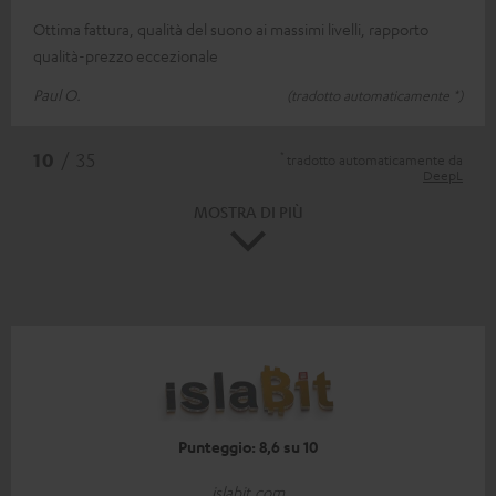
Ottima fattura, qualità del suono ai massimi livelli, rapporto
qualità-prezzo eccezionale
Paul O.
(tradotto automaticamente *)
*
10
/ 35
tradotto automaticamente da
DeepL
MOSTRA DI PIÙ
Punteggio: 8,6 su 10
islabit.com