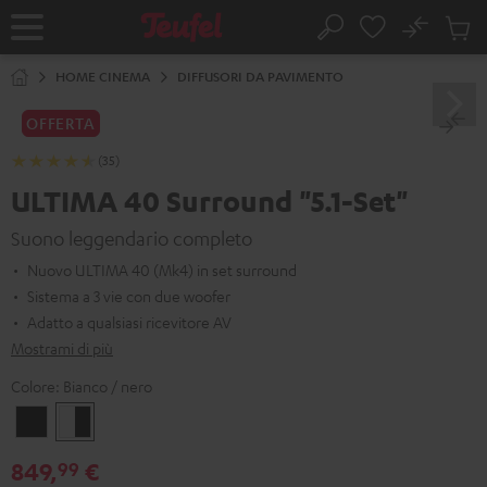
VAI AL
No
NTENUTO
Salv
Pagina
Cerca
Prodot
iniziale
nel
HOME CINEMA
DIFFUSORI DA PAVIMENTO
carrel
OFFERTA
(35)
ULTIMA 40 Surround "5.1-Set"
Suono leggendario completo
Nuovo ULTIMA 40 (Mk4) in set surround
Sistema a 3 vie con due woofer
Adatto a qualsiasi ricevitore AV
Mostrami di più
Colore:
Bianco / nero
Nero
Bianco
/
849,
€
99
nero