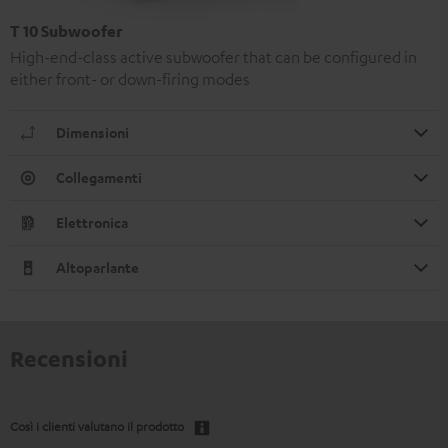
T 10 Subwoofer
High-end-class active subwoofer that can be configured in
either front- or down-firing modes
Dimensioni
Collegamenti
Elettronica
Altoparlante
Recensioni
Così i clienti valutano il prodotto