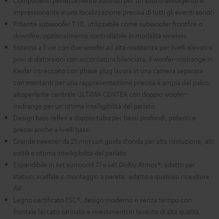
Componenti perfettamente abbinati per un suono avvolgente e
impressionante e una localizzazione precisa di tutti gli eventi sonori
Potente subwoofer T 10, utilizzabile come subwoofer frontfire o
downfire, opzionalmente controllabile in modalità wireless
Sistema a 3 vie con due woofer ad alta resistenza per livelli elevati e
privi di distorsioni con accordatura bilanciata, il woofer-midrange in
Kevlar intrecciato con phase plug lavora in una camera separata
con montanti per una rappresentazione precisa e ampia del palco,
altoparlante centrale ULTIMA CENTER con doppio woofer-
midrange per un'ottima intelligibilità del parlato
Design bass reflex a doppio tubo per bassi profondi, potenti e
precisi anche a livelli bassi
Grande tweeter da 25 mm con guida d'onda per alta risoluzione, alti
sottili e ottima intelligibilità del parlato
Espandibile in set surround 7.1 e set Dolby Atmos®, adatto per
stativo, scaffale o montaggio a parete, adatto a qualsiasi ricevitore
AV
Legno certificato FSC®, design moderno e senza tempo con
frontale laccato satinato e rivestimenti in tessuto di alta qualità,