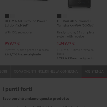
ULTIMA
ULTIMA
ULTIMA
ULTIMA
ULTIMA 40 Surround Power
ULTIMA 40 Surround +
40
40
40
40
Edition "5.1-Set"
Yamaha RX-V6A "5.1-Set"
Surround
Surround
Surround
Surround
With XXL subwoofer
Ready-to-play 5.1 complete
Power
Power
+
+
system with receiver
Edition
Edition
Yamaha
Yamaha
999,
€
1.349,
€
99
99
"5.1-
"5.1-
RX-
RX-
899,
99
€
L'ultimo prezzo più basso
1.249,
99
€
L'ultimo prezzo più
Set"
Set"
V6A
V6A
basso
99
1.149,
€
Prezzo originario
Nero
Bianco
"5.1-
"5.1-
99
1.799,
€
Prezzo originario
Set"
Set"
Nero
Bianco
SORI
COMPONENTI INCLUSI NELLA CONSEGNA
ASSISTENZA
I punti forti
Ecco perché amiamo questo prodotto