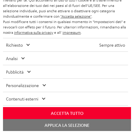
rilevanti per te. Qui acconsenti all'uso di tutti i cookie e al trasferimento e
gamma con 150 watt di
o 5.2.4 di Yamaha con
con
all'elaborazione dei tuoi dati nei paesi al di fuori dell’UE/SEE. Per una
potenza in uscita per canale
potenza di uscita di 185 W per
Mul
799,
€
2.899,
€
17
99
00
Offerta
selezione individuale, puoi anche attivare o disattivare ogni categoria
canale (8 ohm, 0,9% THD)
una
ecc
individualmente e confermare con
"Accetta selezione"
.
999,
00
€
L'ultimo prezzo più
colo
Puoi modificare tutti i consensi in qualsiasi momento in "Impostazioni dati" e
basso
revocarli con effeto per il futuro. Per ulteriori informazioni, rimandiamo alla
00
999,
€
Prezzo consigliato
nostra
informativa sulla privacy
e all'
impressum
.
Richiesto
Sempre attivo
Analisi
Pubblicità
Componenti inclusi nella consegna
Personalizzazione
ULTIMA 40 Surround "5.1-Set"
Contenuti esterni
1 × Center-Lautsprecher UL 40 C Mk4 25 – Bianco
1 × Gummifüße (4 Stk.) für ULTIMA 20 / 40 / Center Mk4 – Nero
ACCETTA TUTTO
1 × Cover ULTIMA CENTER 2 Mk4 – Bianco
Chat
2 × Altoparlante da pavimento UL 40 Mk4 25 (pz.) – Bianco
APPLICA LA SELEZIONE
starten
1 × Gummifüße (4 Stk.) für ULTIMA 20 / 40 / Center Mk4 – Nero