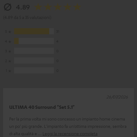
4.89
(4.89 da 5 a 35 valutazioni)
5
31
4
4
3
0
2
0
1
0
26/07/2026
ULTIMA 40 Surround "Set 5.1"
Per la prima volta mi sono concesso un impianto home cinema
un po’ più grande. L’impianto fa un’ottima impressione, sembra
di alta qualità e
Leggi la recensione completa