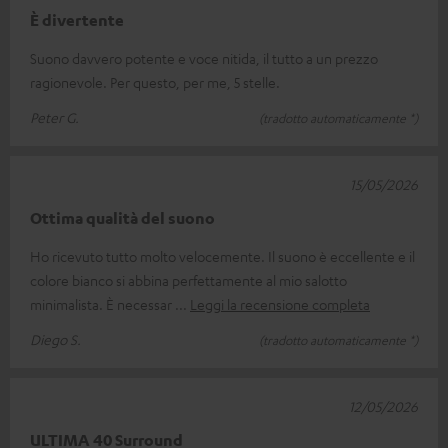
È divertente
Suono davvero potente e voce nitida, il tutto a un prezzo
ragionevole. Per questo, per me, 5 stelle.
Peter G.
(tradotto automaticamente *)
15/05/2026
Ottima qualità del suono
Ho ricevuto tutto molto velocemente. Il suono è eccellente e il
colore bianco si abbina perfettamente al mio salotto
minimalista. È necessar
Leggi la recensione completa
Diego S.
(tradotto automaticamente *)
12/05/2026
ULTIMA 40 Surround