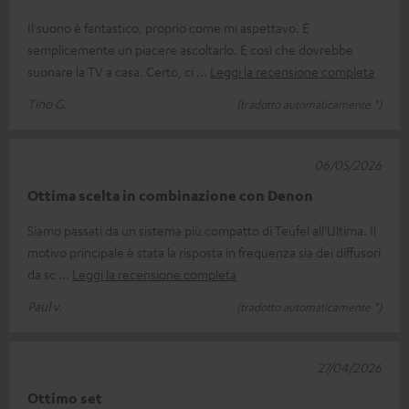
Il suono è fantastico, proprio come mi aspettavo. È
semplicemente un piacere ascoltarlo. È così che dovrebbe
suonare la TV a casa. Certo, ci
Leggi la recensione completa
Tino G.
(tradotto automaticamente *)
06/05/2026
Ottima scelta in combinazione con Denon
Siamo passati da un sistema più compatto di Teufel all'Ultima. Il
motivo principale è stata la risposta in frequenza sia dei diffusori
da sc
Leggi la recensione completa
Paul v.
(tradotto automaticamente *)
27/04/2026
Ottimo set