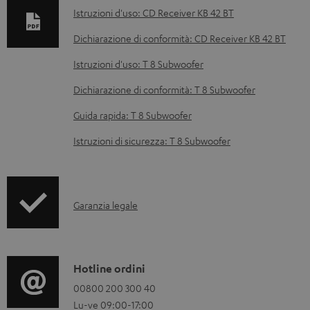
e
Istruzioni d'uso: CD Receiver KB 42 BT
n
Dichiarazione di conformità: CD Receiver KB 42 BT
t
Istruzioni d'uso: T 8 Subwoofer
i
s
Dichiarazione di conformità: T 8 Subwoofer
c
Guida rapida: T 8 Subwoofer
a
Istruzioni di sicurezza: T 8 Subwoofer
r
i
c
I
Garanzia legale
a
n
b
f
i
o
C
Hotline ordini
l
r
o
00800 200 300 40
i
Lu-ve 09:00-17:00