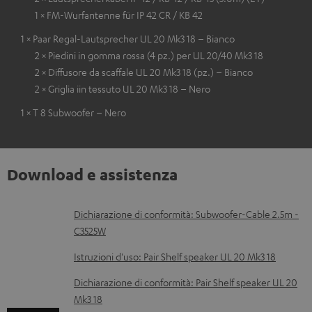
1 × FM-Wurfantenne für IP 42 CR / KB 42
1 × Paar Regal-Lautsprecher UL 20 Mk3 18 – Bianco
2 × Piedini in gomma rossa (4 pz.) per UL 20/40 Mk3 18
2 × Diffusore da scaffale UL 20 Mk3 18 (pz.) – Bianco
2 × Griglia iin tessuto UL 20 Mk3 18 – Nero
1 × T 8 Subwoofer – Nero
Download e assistenza
D
Dichiarazione di conformità: Subwoofer-Cable 2.5m -
C3525W
o
c
Istruzioni d'uso: Pair Shelf speaker UL 20 Mk3 18
u
Dichiarazione di conformità: Pair Shelf speaker UL 20
m
Mk3 18