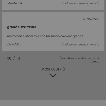
Stephan A.
(tradotto automaticamente *)
28/10/2019
grande struttura
molto ben elaborato e con un suono davvero grande
David M.
(tradotto automaticamente *)
*
10
/ 14
tradotto automaticamente da
DeepL
MOSTRA DI PIÙ