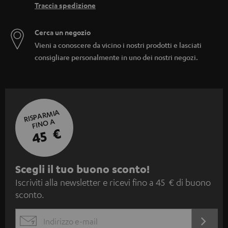
Traccia spedizione
Cerca un negozio
Vieni a conoscere da vicino i nostri prodotti e lasciati
consigliare personalmente in uno dei nostri negozi.
RISPARMIA
FINO A
45 €
I
Scegli il tuo buono sconto!
Iscriviti alla newsletter e ricevi fino a 45 € di buono
s
sconto.
c
r
ACCED
EMAIL