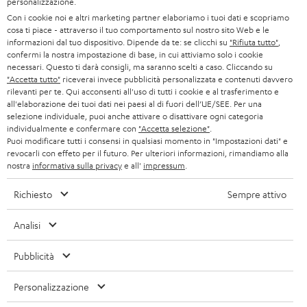
e
personalizzazione.
B2B
Con i cookie noi e altri marketing partner elaboriamo i tuoi dati e scopriamo
t
SVIZZERA
CUFFIE
cosa ti piace - attraverso il tuo comportamento sul nostro sito Web e le
BLOG
t
informazioni dal tuo dispositivo. Dipende da te: se clicchi su
"Rifiuta tutto"
,
confermi la nostra impostazione di base, in cui attiviamo solo i cookie
CUFFIE BLUETOOTH
e
PAESI BASSI
NEWSLETTER
necessari. Questo ti darà consigli, ma saranno scelti a caso. Cliccando su
"Accetta tutto"
riceverai invece pubblicità personalizzata e contenuti davvero
r
SET STEREO
rilevanti per te. Qui acconsenti all'uso di tutti i cookie e al trasferimento e
NEGOZI
BELGIO
all'elaborazione dei tuoi dati nei paesi al di fuori dell’UE/SEE. Per una
selezione individuale, puoi anche attivare o disattivare ogni categoria
ALTOPARLANTE
VANTAGGI TEUFEL
individualmente e confermare con
"Accetta selezione"
.
FRANCIA
Puoi modificare tutti i consensi in qualsiasi momento in "Impostazioni dati" e
ULTIMA
revocarli con effeto per il futuro. Per ulteriori informazioni, rimandiamo alla
LA NOSTRA STORIA
nostra
informativa sulla privacy
e all'
impressum
.
POLONIA
CUFFIE IN-EAR
MANAGEMENT
Richiesto
Sempre attivo
FANSHOP
SPAGNA
SOSTENIBILITÀ
Analisi
Ci riserviamo il diritto di apportare modifiche relative a specifiche tecniche,
NOVITÁ
I NOSTRI VALORI
errori di battitura e omissioni. Gli accessori mostrati nelle nostre foto non sono
ITALIA
Pubblicità
inclusi nella consegna. Eventuali costi di smaltimento delle batterie sono inclusi
ACCESSIBILITÀ
nel prezzo.
Personalizzazione
USA
©2026 Lautsprecher Teufel GmbH - Tutti i diritti riservati.