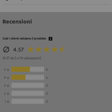
Recensioni
Così i clienti valutano il prodotto
4.57
(4.57 da 5 a 14 valutazioni)
5
8
4
6
3
0
2
0
1
0