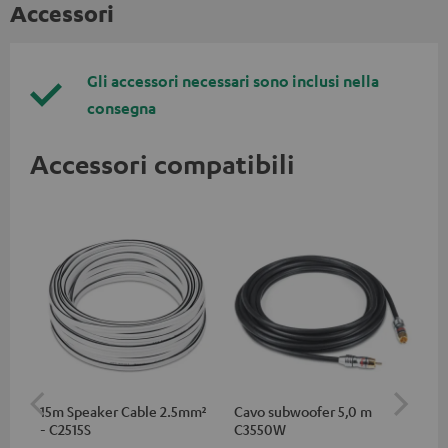
Accessori
Gli accessori necessari sono inclusi nella
consegna
Accessori compatibili
15m Speaker Cable 2.5mm²
Cavo subwoofer 5,0 m
RC
- C2515S
C3550W