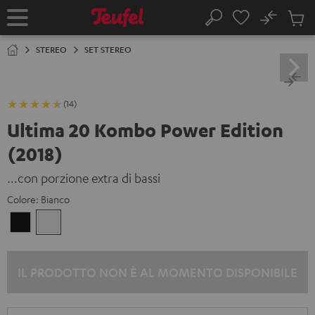
VAI AL
No
NTENUTO
Salv
Pagina
Cerca
Prodot
iniziale
nel
STEREO
SET STEREO
carrel
(14)
Ultima 20 Kombo Power Edition
(2018)
...con porzione extra di bassi
Colore:
Bianco
Nero
Bianco
IL PRODOTTO NON È AL MOMENTO DISPONIBILE