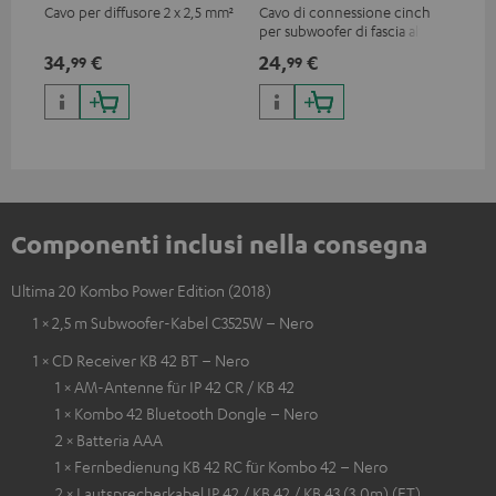
Cavo per diffusore 2 x 2,5 mm²
Cavo di connessione cinch
0.5
per subwoofer di fascia alta
con
34,
€
24,
€
12
99
99
Componenti inclusi nella consegna
Ultima 20 Kombo Power Edition (2018)
1 × 2,5 m Subwoofer-Kabel C3525W – Nero
1 × CD Receiver KB 42 BT – Nero
1 × AM-Antenne für IP 42 CR / KB 42
1 × Kombo 42 Bluetooth Dongle – Nero
2 × Batteria AAA
1 × Fernbedienung KB 42 RC für Kombo 42 – Nero
2 × Lautsprecherkabel IP 42 / KB 42 / KB 43 (3.0m) (ET)