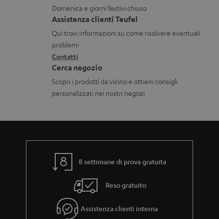
m
n
Domenica e giorni festivi chiuso
a
t
Assistenza clienti Teufel
z
a
Qui trovi informazioni su come risolvere eventuali
i
t
problemi
o
Contatti
t
Cerca negozio
n
i
Scopri i prodotti da vicino e ottieni consigli
i
personalizzati nei nostri negozi
g
a
r
a
n
8 settimane di prova gratuita
z
Reso gratuito
i
a
Assistenza clienti interna