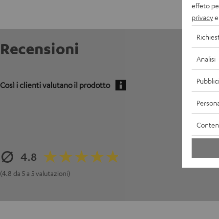
effeto pe
privacy
e 
Richies
Recensioni
Analisi
Pubblic
Così i clienti valutano il prodotto
Persona
Contenu
4.8
(4.8 da 5 a 5 valutazioni)