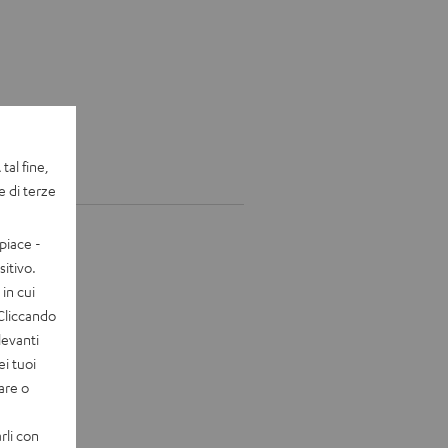
tal fine,
e di terze
piace -
itivo.
in cui
 Cliccando
levanti
ei tuoi
vare o
rli con