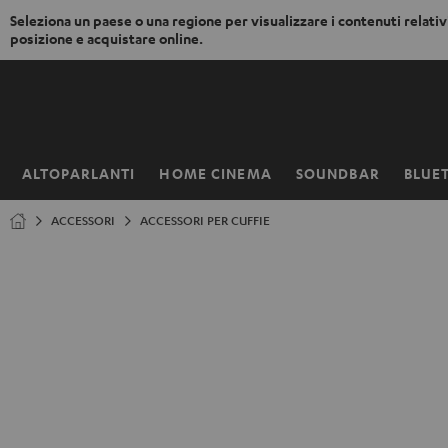
Seleziona un paese o una regione per visualizzare i contenuti relativi
posizione e acquistare online.
VAI AL
NTENUTO
ALTOPARLANTI
HOME CINEMA
SOUNDBAR
BLUE
Pagina
iniziale
ACCESSORI
ACCESSORI PER CUFFIE