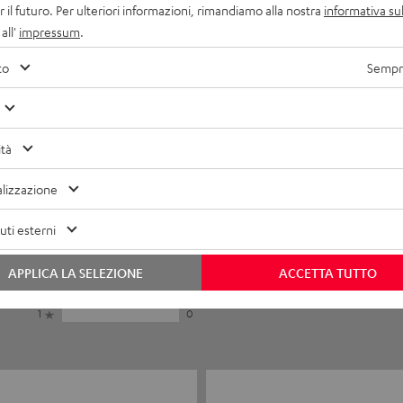
r il futuro. Per ulteriori informazioni, rimandiamo alla nostra
informativa sul
all'
impressum
.
to
Sempre
ità
lizzazione
5
4
4
1
ti esterni
3
0
APPLICA LA SELEZIONE
ACCETTA TUTTO
2
0
1
0