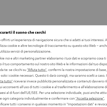
icurarti il suono che cerchi
UE TWS 2 Silicone Ear-Tips (XS, S, M, L, XL)
ri di ricambio in silicone per cuffie REAL BLUE TWS 2
offrirti un'esperienza di navigazione sicura che si adatti ai tuoi interessi. A 
ilizza cookie e altre tecnologie di tracciamento su questo sito Web – anch
 utilizza servizi di personalizzazione.
kie noi e altri marketing partner elaboriamo i tuoi dati e scopriamo cosa ti 
o il tuo comportamento sul nostro sito Web e le informazioni dal tuo dispos
a te: se clicchi su
"Rifiuta tutto"
, confermi la nostra impostazione di base, 
 solo i cookie necessari. Questo ti darà consigli, ma saranno scelti a caso.
ta tutto"
riceverai invece pubblicità personalizzata e contenuti davvero ri
ui acconsenti all'uso di tutti i cookie e al trasferimento e all'elaborazione d
paesi al di fuori dell’UE/SEE. Per una selezione individuale, puoi anche atti
are ogni categoria individualmente e confermare con
"Accetta selezione"
.
ficare tutti i consensi in qualsiasi momento in "Impostazioni dati" e revoca