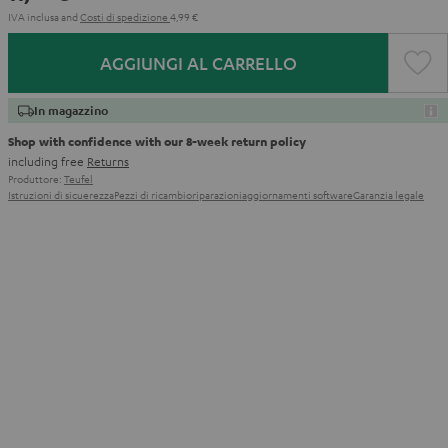
IVA inclusa
and
Costi di spedizione
4,99 €
AGGIUNGI AL CARRELLO
In magazzino
Shop with confidence with our 8-week return policy
including free
Returns
Produttore:
Teufel
Istruzioni di sicuerezza
Pezzi di ricambio
riparazioni
aggiornamenti software
Garanzia legale