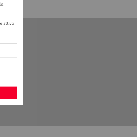
la
 attivo