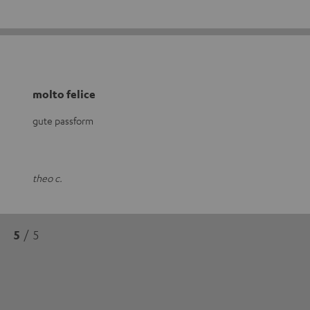
molto felice
gute passform
theo c.
5
/ 5