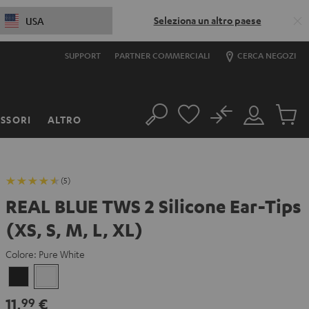
Seleziona un altro paese
USA
SUPPORT
PARTNER COMMERCIALI
CERCA NEGOZI
No
SSORI
ALTRO
Cerca
Il
Prodott
mio
nel
account
carrello
(5)
REAL BLUE TWS 2 Silicone Ear-Tips
(XS, S, M, L, XL)
Colore:
Pure White
Night
Pure
Black
White
11,
€
99