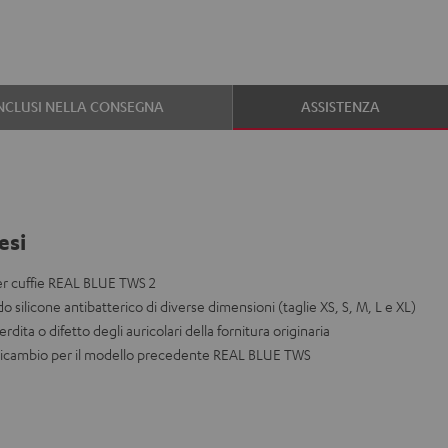
NCLUSI NELLA CONSEGNA
ASSISTENZA
esi
 per cuffie REAL BLUE TWS 2
o silicone antibatterico di diverse dimensioni (taglie XS, S, M, L e XL)
dita o difetto degli auricolari della fornitura originaria
 cricambio per il modello precedente REAL BLUE TWS