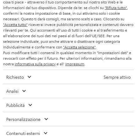
SVIZZERA
CUFFIE
cosa ti piace - attraverso il tuo comportamento sul nostro sito Web e le
BLOG
t
informazioni dal tuo dispositivo. Dipende da te: se clicchi su
"Rifiuta tutto"
,
confermi la nostra impostazione di base, in cui attiviamo solo i cookie
CUFFIE BLUETOOTH
e
PAESI BASSI
NEWSLETTER
necessari. Questo ti darà consigli, ma saranno scelti a caso. Cliccando su
"Accetta tutto"
riceverai invece pubblicità personalizzata e contenuti davvero
r
SET STEREO
rilevanti per te. Qui acconsenti all'uso di tutti i cookie e al trasferimento e
NEGOZI
BELGIO
all'elaborazione dei tuoi dati nei paesi al di fuori dell’UE/SEE. Per una
selezione individuale, puoi anche attivare o disattivare ogni categoria
ALTOPARLANTE
VANTAGGI TEUFEL
individualmente e confermare con
"Accetta selezione"
.
FRANCIA
Puoi modificare tutti i consensi in qualsiasi momento in "Impostazioni dati" e
ULTIMA
revocarli con effeto per il futuro. Per ulteriori informazioni, rimandiamo alla
LA NOSTRA STORIA
nostra
informativa sulla privacy
e all'
impressum
.
POLONIA
CUFFIE IN-EAR
MANAGEMENT
Richiesto
Sempre attivo
FANSHOP
SPAGNA
SOSTENIBILITÀ
Analisi
Ci riserviamo il diritto di apportare modifiche relative a specifiche tecniche,
NOVITÁ
I NOSTRI VALORI
errori di battitura e omissioni. Gli accessori mostrati nelle nostre foto non sono
ITALIA
Pubblicità
inclusi nella consegna. Eventuali costi di smaltimento delle batterie sono inclusi
ACCESSIBILITÀ
nel prezzo.
Personalizzazione
USA
©2026 Lautsprecher Teufel GmbH - Tutti i diritti riservati.
Contenuti esterni
ALTRI PAESI