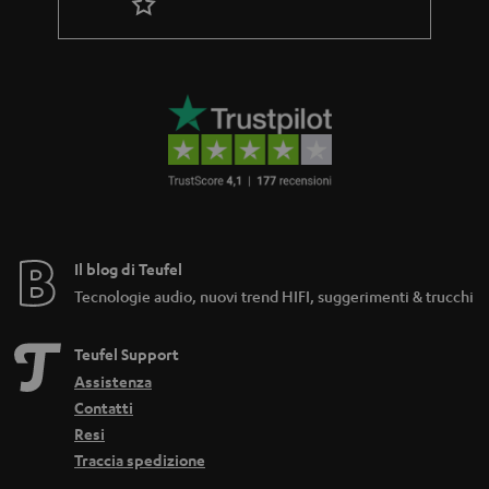
_
h
i
d
d
e
n
Il blog di Teufel
Tecnologie audio, nuovi trend HIFI, suggerimenti & trucchi
Teufel Support
Assistenza
Contatti
Resi
Traccia spedizione