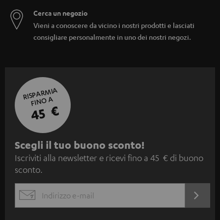
Cerca un negozio
Vieni a conoscere da vicino i nostri prodotti e lasciati
consigliare personalmente in uno dei nostri negozi.
RISPARMIA
FINO A
45 €
I
Scegli il tuo buono sconto!
Iscriviti alla newsletter e ricevi fino a 45 € di buono
s
sconto.
c
r
ACCED
EMAIL
i
ORA
WIDGET
z