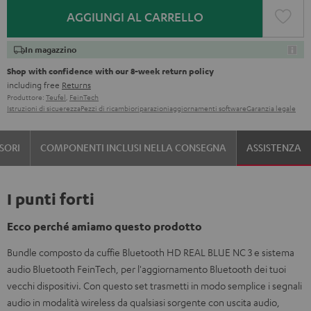
AGGIUNGI AL CARRELLO
In magazzino
Shop with confidence with our 8-week return policy
including free
Returns
Produttore:
Teufel
,
FeinTech
Istruzioni di sicuerezza
Pezzi di ricambio
riparazioni
aggiornamenti software
Garanzia legale
SORI
COMPONENTI INCLUSI NELLA CONSEGNA
ASSISTENZA
I punti forti
Ecco perché amiamo questo prodotto
Bundle composto da cuffie Bluetooth HD REAL BLUE NC 3 e sistema
audio Bluetooth FeinTech, per l'aggiornamento Bluetooth dei tuoi
vecchi dispositivi. Con questo set trasmetti in modo semplice i segnali
audio in modalità wireless da qualsiasi sorgente con uscita audio,