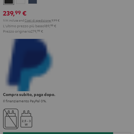
Black
White
Blue
239,
€
99
IVA inclusa
and
Costi di spedizione
9,99 €
L'ultimo prezzo più basso
189,
99
€
Prezzo originario
279,
99
€
Compra subito, paga dopo.
Il finanziamento PayPal 0%.