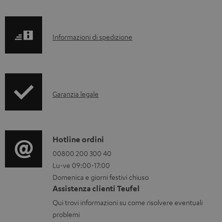
s
e
c
.
I
Informazioni di spedizione
a
p
n
r
r
f
i
o
o
c
d
I
Garanzia legale
r
a
u
n
m
b
c
f
a
i
t
o
C
Hotline ordini
z
l
.
r
o
00800 200 300 40
i
i
s
Lu-ve 09:00-17:00
m
n
o
u
Domenica e giorni festivi chiuso
a
t
n
Assistenza clienti Teufel
p
z
a
i
Qui trovi informazioni su come risolvere eventuali
p
i
t
d
problemi