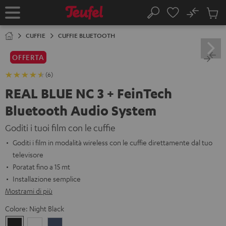
VAI AL
No
NTENUTO
Salv
Pagina
Cerca
Prodot
iniziale
nel
CUFFIE
CUFFIE BLUETOOTH
carrel
OFFERTA
(6)
REAL BLUE NC 3 + FeinTech
Bluetooth Audio System
Goditi i tuoi film con le cuffie
Goditi i film in modalità wireless con le cuffie direttamente dal tuo
televisore
Poratat fino a 15 mt
Installazione semplice
Mostrami di più
Colore:
Night Black
Night
Pearl
Steel