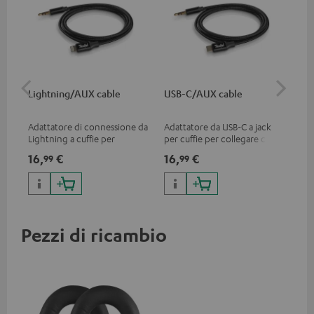
Lightning/AUX cable
USB-C/AUX cable
Co
jac
Adattatore di connessione da
Adattatore da USB-C a jack
Cav
Lightning a cuffie per
per cuffie per collegare cuffie
uni
collegare le cuffie (con cavo
o cavi con spina jack da 3,5
16,
€
16,
€
12
99
99
staccabile) a iPhone, iPad,
mm a smartphone Android
iPod ecc., o per il
ecc.
collegamento a dispositivi
audio, sistemi hi-fi, certificato
MFI, compatibile al 100%
Pezzi di ricambio