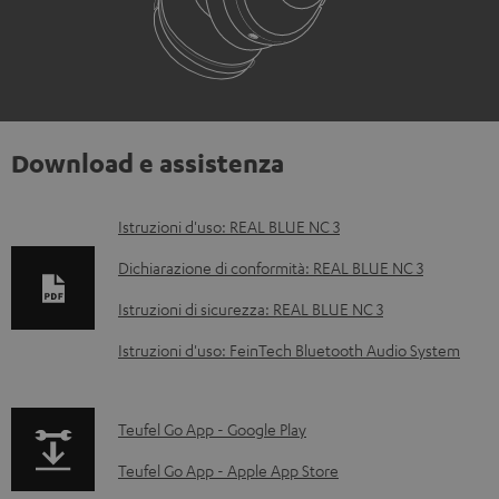
Download e assistenza
D
Istruzioni d'uso: REAL BLUE NC 3
o
Dichiarazione di conformità: REAL BLUE NC 3
c
Istruzioni di sicurezza: REAL BLUE NC 3
u
Istruzioni d'uso: FeinTech Bluetooth Audio System
m
e
n
p
Teufel Go App - Google Play
t
a
Teufel Go App - Apple App Store
i
g