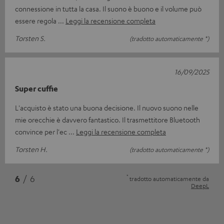
connessione in tutta la casa. Il suono è buono e il volume può
essere regola
Leggi la recensione completa
Torsten S.
(tradotto automaticamente *)
16/09/2025
Super cuffie
L'acquisto è stato una buona decisione. Il nuovo suono nelle
mie orecchie è davvero fantastico. Il trasmettitore Bluetooth
convince per l'ec
Leggi la recensione completa
Torsten H.
(tradotto automaticamente *)
*
6
/ 6
tradotto automaticamente da
DeepL