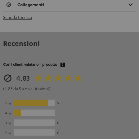
Collegamenti
Scheda tecnica
Recensioni
Così i clienti valutano il prodotto
4.83
(4.83 da 5 a 6 valutazioni)
5
5
4
1
3
0
2
0