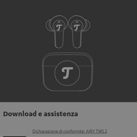
Download e assistenza
D
Dichiarazione di conformità: AIRY TWS 2