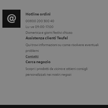
m
b
c
f
a
i
t
o
C
Hotline ordini
z
l
.
r
o
00800 200 300 40
i
i
s
Lu-ve 09:00-17:00
m
n
o
u
Domenica e giorni festivi chiuso
a
t
n
Assistenza clienti Teufel
p
z
a
i
Qui trovi informazioni su come risolvere eventuali
p
i
t
d
problemi
o
o
Contatti
t
i
r
Cerca negozio
n
i
s
t
Scopri i prodotti da vicino e ottieni consigli
i
p
personalizzati nei nostri negozi
.
g
e
l
a
d
i
r
i
n
a
z
k
n