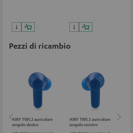
Apple, smartphone Android,
carica fino a 10 W
com
tablet e dispositivi con porta
USB-C
Pezzi di ricambio
AIRY TWS 2 auricolare
AIRY TWS 2 auricolare
AIR
singolo destro
singolo sinistro
ric