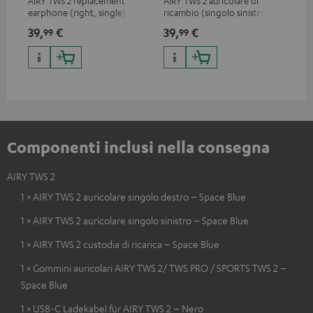
AIRY TWS 2 replacement
AIRY TWS 2 auricolare di
Cus
earphone (right, single)
ricambio (singolo sinistro)
ric
ada
39,
€
39,
€
39
99
99
pre
Componenti inclusi nella consegna
AIRY TWS 2
1 × AIRY TWS 2 auricolare singolo destro – Space Blue
1 × AIRY TWS 2 auricolare singolo sinistro – Space Blue
1 × AIRY TWS 2 custodia di ricarica – Space Blue
1 × Gommini auricolari AIRY TWS 2/ TWS PRO / SPORTS TWS 2 –
Space Blue
1 × USB-C Ladekabel für AIRY TWS 2 – Nero