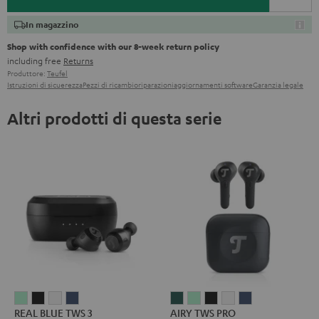
In magazzino
Shop with confidence with our 8-week return policy
including free
Returns
Produttore:
Teufel
Istruzioni di sicuerezza
Pezzi di ricambio
riparazioni
aggiornamenti software
Garanzia legale
Altri prodotti di questa serie
REAL
REAL
REAL
REAL
AIRY
AIRY
AIRY
AIRY
AIRY
REAL BLUE TWS 3
AIRY TWS PRO
BLUE
BLUE
BLUE
BLUE
TWS
TWS
TWS
TWS
TWS