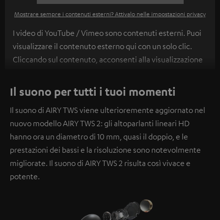
Mostrare sempre i contenuti esterni? Attivalo nelle impostazioni privacy
I video di YouTube / Vimeo sono contenuti esterni. Puoi
visualizzare il contenuto esterno qui con un solo clic.
Cliccando sul contenuto, acconsenti alla visualizzazione
del contenuto esterno. Ciò consente la trasmissione dei
dati personali a piattaforme di terze parti. Puoi trovare
Il suono per tutti i tuoi momenti
ulteriori informazioni al riguardo nella nostra
informativa
Il suono di AIRY TWS viene ulterioremente aggiornato nel
sulla privacy
.
nuovo modello AIRY TWS 2: gli altoparlanti lineari HD
hanno ora un diametro di 10 mm, quasi il doppio, e le
prestazioni dei bassi e la risoluzione sono notevolmente
migliorate. Il suono di AIRY TWS 2 risulta così vivace e
potente.