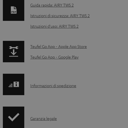
o
Guida rapida: AIRY TWS 2
c
Istruzioni di sicurezza: AIRY TWS 2
u
Istruzioni d'uso: AIRY TWS 2
m
e
n
p
Teufel Go App - Apple App Store
t
a
Teufel Go App - Google Play
i
g
s
e
c
.
I
Informazioni di spedizione
a
p
n
r
r
f
i
o
o
c
d
I
Garanzia legale
r
a
u
n