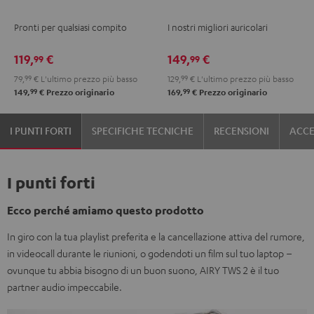
TWS
TWS
TWS
TWS
PRO
PRO
PRO
PRO
PRO
Pronti per qualsiasi compito
I nostri migliori auricolari
3
3
3
3
Cosmic
Misty
Night
Argento
Steel
Misty
Night
Pure
Steel
Teal
Green
Black
bianco
Blue
119,
€
149,
€
99
99
Green
Black
White
Blue
79,
99
€
L'ultimo prezzo più basso
129,
99
€
L'ultimo prezzo più basso
99
99
149,
€
Prezzo originario
169,
€
Prezzo originario
I PUNTI FORTI
SPECIFICHE TECNICHE
RECENSIONI
ACCE
I punti forti
Ecco perché amiamo questo prodotto
In giro con la tua playlist preferita e la cancellazione attiva del rumore,
in videocall durante le riunioni, o godendoti ​​un film sul tuo laptop –
ovunque tu abbia bisogno di un buon suono, AIRY TWS 2 è il tuo
partner audio impeccabile.