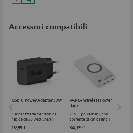
esercizio fino a 60 watt e
collegamento USB-C.
Accessori compatibili
USB-C Power Adapter 30W
VARTA Wireless Power
Fe
Bank
Sy
Caricabatterie per ricarica
2-in-1: powerbank con
Tra
rapida da 30 Watt universale
corrente di carica fino a 18 W
Blu
per cuffie e dispositivi
tramite USB C e caricabatterie
ada
19,
€
34,
€
49
99
99
portatili, nonché iPhone
wireless con corrente di
Blu