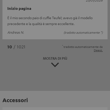
23/07/2026
Inizio pagina
È il mio secondo paio di cuffie Teufel; avevo già il modello
precedente e la qualità è sempre eccellente.
Andreas N.
(tradotto automaticamente *)
*
10
/ 1021
tradotto automaticamente da
DeepL
MOSTRA DI PIÙ
Accessori