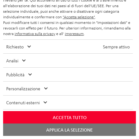
rilevanti per te. Qui acconsenti all'uso di tutti i cookie e al trasferimento e
all'elaborazione dei tuoi dati nei paesi al di fuori dell’UE/SEE. Per una
Il blog di Teufel
selezione individuale, puoi anche attivare o disattivare ogni categoria
Tecnologie audio, nuovi trend HIFI, suggerimenti & trucchi
individualmente e confermare con
"Accetta selezione"
.
Puoi modificare tutti i consensi in qualsiasi momento in "Impostazioni dati" e
revocarli con effeto per il futuro. Per ulteriori informazioni, rimandiamo alla
Teufel Support
nostra
informativa sulla privacy
e all'
impressum
.
Assistenza
Richiesto
Sempre attivo
Contatti
Resi
Analisi
Traccia spedizione
Pubblicità
Cerca un negozio
Vieni a conoscere da vicino i nostri prodotti e lasciati
Personalizzazione
consigliare personalmente in uno dei nostri negozi.
Contenuti esterni
ACCETTA TUTTO
RISPARMIA
Chat
APPLICA LA SELEZIONE
FINO A
starten