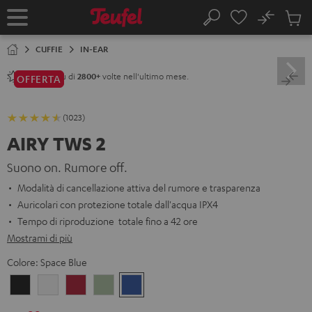
VAI AL
No
NTENUTO
Salv
Pagina
Cerca
Prodot
iniziale
nel
CUFFIE
IN-EAR
carrel
Venduto più di
volte nell'ultimo mese.
2800+
OFFERTA
(1023)
AIRY TWS 2
Suono on. Rumore off.
Modalità di cancellazione attiva del rumore e trasparenza
Auricolari con protezione totale dall'acqua IPX4
Tempo di riproduzione totale fino a 42 ore
Mostrami di più
Colore:
Space Blue
Night
Pure
Ruby
Sage
Space
Black
White
Red
Green
Blue