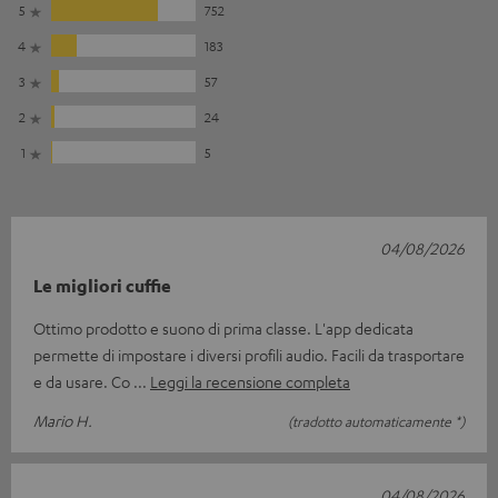
5
752
4
183
3
57
2
24
1
5
04/08/2026
Le migliori cuffie
Ottimo prodotto e suono di prima classe. L'app dedicata
permette di impostare i diversi profili audio. Facili da trasportare
e da usare. Co
Leggi la recensione completa
Mario H.
(tradotto automaticamente *)
04/08/2026