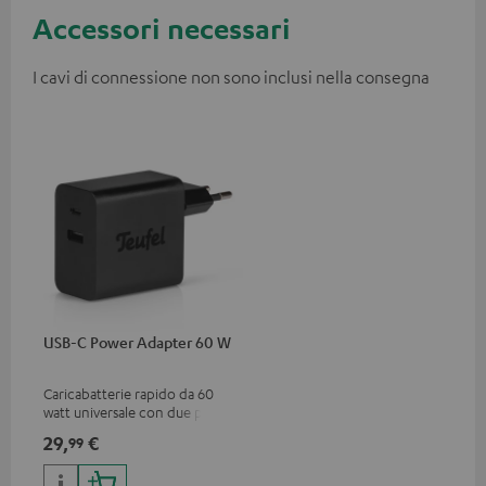
Accessori necessari
I cavi di connessione non sono inclusi nella consegna
USB-C Power Adapter 60 W
Caricabatterie rapido da 60
watt universale con due porte
di collegamento (USB-C 60
29,
€
99
watt / USB 7,5 watt) per cuffie
e casse portatili, laptop e altri
dispositivi con tensione di