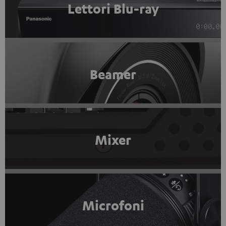
Lettori Blu-ray
Beamer
Mixer
Microfoni