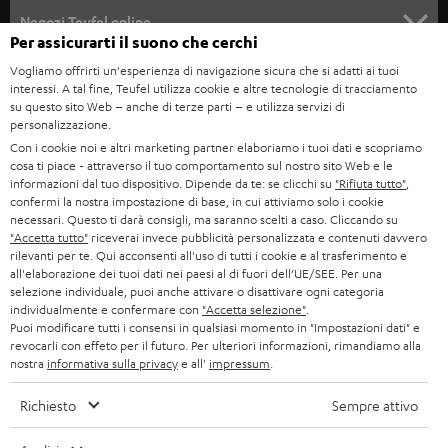
SOUNDBAR
ASSISTENZA
e
Negozi Teufel online
Per assicurarti il suono che cerchi
STEREO
w
CARRIERA
GERMANIA
Vogliamo offrirti un'esperienza di navigazione sicura che si adatti ai tuoi
s
interessi. A tal fine, Teufel utilizza cookie e altre tecnologie di tracciamento
SMART HOME
STAMPA
su questo sito Web – anche di terze parti – e utilizza servizi di
l
AUSTRIA
personalizzazione.
BLUETOOTH
e
B2B
Con i cookie noi e altri marketing partner elaboriamo i tuoi dati e scopriamo
cosa ti piace - attraverso il tuo comportamento sul nostro sito Web e le
t
SVIZZERA
CUFFIE
informazioni dal tuo dispositivo. Dipende da te: se clicchi su
"Rifiuta tutto"
,
BLOG
t
confermi la nostra impostazione di base, in cui attiviamo solo i cookie
necessari. Questo ti darà consigli, ma saranno scelti a caso. Cliccando su
CUFFIE BLUETOOTH
e
PAESI BASSI
NEWSLETTER
"Accetta tutto"
riceverai invece pubblicità personalizzata e contenuti davvero
rilevanti per te. Qui acconsenti all'uso di tutti i cookie e al trasferimento e
r
SET STEREO
all'elaborazione dei tuoi dati nei paesi al di fuori dell’UE/SEE. Per una
NEGOZI
BELGIO
selezione individuale, puoi anche attivare o disattivare ogni categoria
ALTOPARLANTE
individualmente e confermare con
"Accetta selezione"
.
VANTAGGI TEUFEL
Puoi modificare tutti i consensi in qualsiasi momento in "Impostazioni dati" e
FRANCIA
revocarli con effeto per il futuro. Per ulteriori informazioni, rimandiamo alla
ULTIMA
nostra
informativa sulla privacy
e all'
impressum
.
LA NOSTRA STORIA
POLONIA
CUFFIE IN-EAR
Richiesto
Sempre attivo
MANAGEMENT
FANSHOP