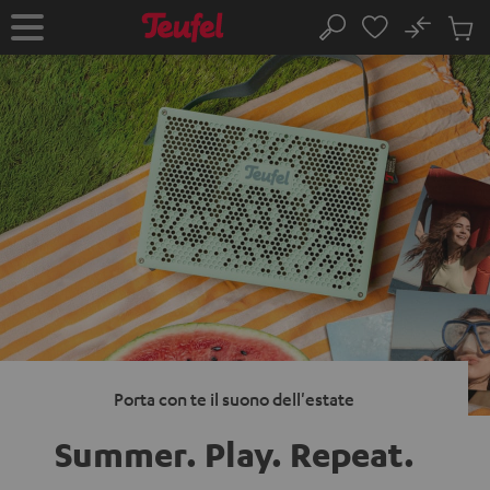
VAI AL
No
NTENUTO
Salv
Pagina
Cerca
Prodot
iniziale
nel
carrel
Porta con te il suono dell'estate
Summer. Play.
Repeat.