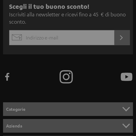
I
Scegli il tuo buono sconto!
Iscriviti alla newsletter e ricevi fino a 45 € di buono
s
sconto.
c
r
ACCED
EMAIL
i
ORA
WIDGET
z
i
o
n
e
a
l
Categorie
l
SET COMPLETI
a
Azienda
n