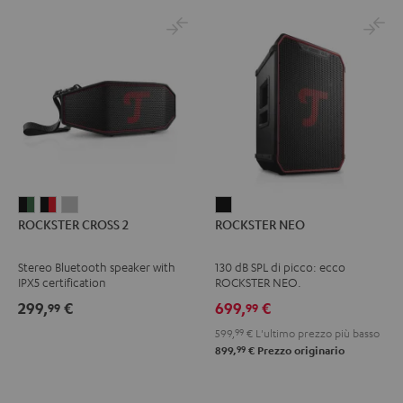
ROCKSTER
ROCKSTER
ROCKSTER
ROCKSTER
ROCKSTER CROSS 2
ROCKSTER NEO
CROSS
CROSS
CROSS
NEO
2
2
2
Nero
Stereo Bluetooth speaker with
130 dB SPL di picco: ecco
Black
Nero
Light
IPX5 certification
ROCKSTER NEO.
&
&
Gray
299,
€
699,
€
99
99
Green
Rosso
599,
99
€
L'ultimo prezzo più basso
99
899,
€
Prezzo originario