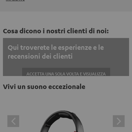
Cosa dicono i nostri clienti di noi:
Qui troverete le esperienze e le
recensioni dei clienti
ACCETTA UNA SOLA VOLTA E VISUALIZZA
Vivi un suono eccezionale
Mostrare sempre i contenuti esterni? Attivalo nelle impostazioni privacy
Le recensioni di Trustpilot sono contenuti esterni. È
possibile visualizzare il contenuto esterno con un
semplice clic. Facendo clic sul contenuto, l'utente
acconsente alla visualizzazione del contenuto esterno.
Ciò significa che i dati personali possono essere