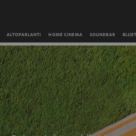
VAI AL
NTENUTO
ALTOPARLANTI
HOME CINEMA
SOUNDBAR
BLUE
Pagina
iniziale