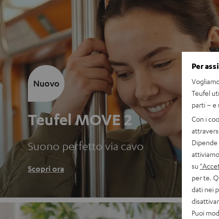
Per ass
Vogliamo 
Nuovo
Teufel ut
parti – e
Teufel MOVE 2
Con i coo
attravers
Dipende d
Suono perfetto via cavo
attiviamo
su
"Accet
Scopri ora
per te. Q
dati nei 
disattiv
Puoi modi