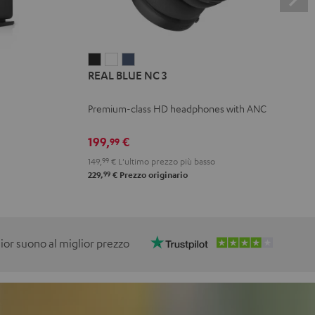
REAL
REAL
REAL
REAL BLUE NC 3
BLUE
BLUE
BLUE
NC
NC
NC
Premium-class HD headphones with ANC
3
3
3
Night
Pearl
Steel
199,
€
99
Black
White
Blue
149,
99
€
L'ultimo prezzo più basso
99
229,
€
Prezzo originario
lior suono al miglior prezzo