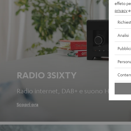
effeto pe
privacy
e 
Richies
Analisi
Pubblic
Persona
RADIO 3SIXTY
Contenu
Radio internet, DAB+ e suono HiFi tutto
Scopri ora