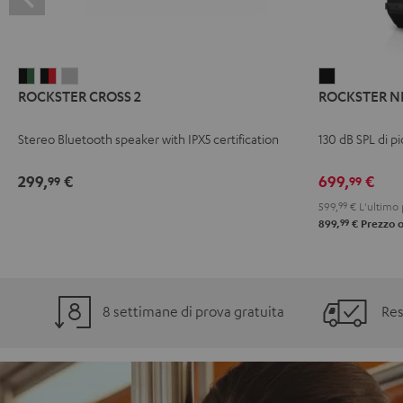
ROCKSTER
ROCKSTER
ROCKSTER
ROCKSTER
ROCKSTER CROSS 2
ROCKSTER N
CROSS
CROSS
CROSS
NEO
2
2
2
Nero
Stereo Bluetooth speaker with IPX5 certification
130 dB SPL di 
Black
Nero
Light
&
&
Gray
299,
€
699,
€
99
99
Green
Rosso
599,
99
€
L'ultimo 
99
899,
€
Prezzo o
8 settimane di prova gratuita
Res