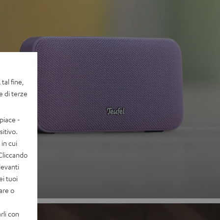
tal fine,
e di terze
 2
piace -
itivo.
in cui
uono
 Cliccando
levanti
ei tuoi
vare o
rli con