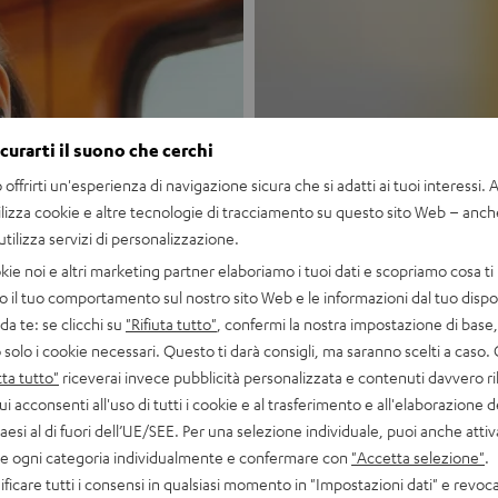
icurarti il suono che cerchi
offrirti un'esperienza di navigazione sicura che si adatti ai tuoi interessi. A 
Nuovo
ilizza cookie e altre tecnologie di tracciamento su questo sito Web – anch
 utilizza servizi di personalizzazione.
MOTIV® GO
kie noi e altri marketing partner elaboriamo i tuoi dati e scopriamo cosa ti 
o il tuo comportamento sul nostro sito Web e le informazioni dal tuo dispos
a te: se clicchi su
"Rifiuta tutto"
, confermi la nostra impostazione di base, 
Stile incontra s
 solo i cookie necessari. Questo ti darà consigli, ma saranno scelti a caso.
ta tutto"
riceverai invece pubblicità personalizzata e contenuti davvero ri
Scopri ora
ui acconsenti all'uso di tutti i cookie e al trasferimento e all'elaborazione d
paesi al di fuori dell’UE/SEE. Per una selezione individuale, puoi anche atti
are ogni categoria individualmente e confermare con
"Accetta selezione"
.
ficare tutti i consensi in qualsiasi momento in "Impostazioni dati" e revoca