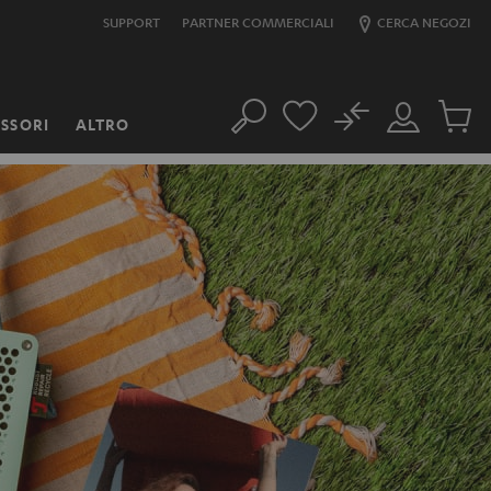
SUPPORT
PARTNER COMMERCIALI
CERCA NEGOZI
No
SSORI
ALTRO
Cerca
Il
Prodott
mio
nel
account
carrello