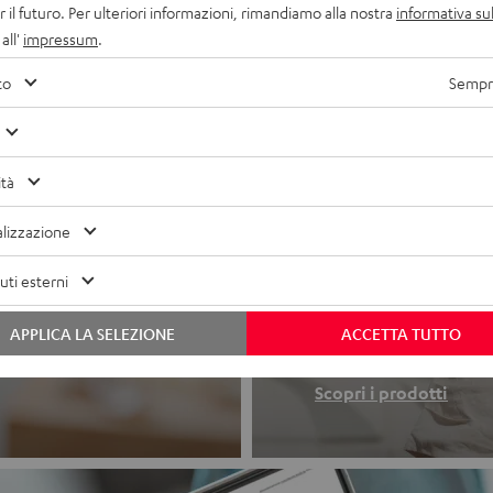
r il futuro. Per ulteriori informazioni, rimandiamo alla nostra
informativa sul
all'
impressum
.
to
Sempre
ità
lizzazione
Cuffie
ti esterni
APPLICA LA SELEZIONE
ACCETTA TUTTO
 in uno.
Innamorati al pr
Scopri i prodotti