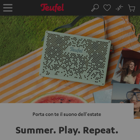
VAI AL
No
NTENUTO
Salv
Pagina
Cerca
Prodot
iniziale
nel
carrel
Porta con te il suono dell'estate
Summer. Play.
Repeat.