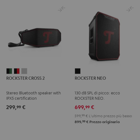
ROCKSTER
ROCKSTER
ROCKSTER
ROCKSTER
ROCKSTER CROSS 2
ROCKSTER NEO
CROSS
CROSS
CROSS
NEO
2
2
2
Nero
Stereo Bluetooth speaker with
130 dB SPL di picco: ecco
Black
Nero
Light
IPX5 certification
ROCKSTER NEO.
&
&
Gray
299,
€
699,
€
99
99
Green
Rosso
599,
99
€
L'ultimo prezzo più basso
99
899,
€
Prezzo originario