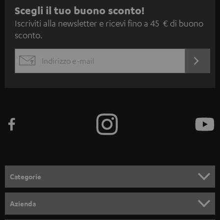
I
Scegli il tuo buono sconto!
Iscriviti alla newsletter e ricevi fino a 45 € di buono
s
sconto.
c
r
ACCED
EMAIL
i
ORA
WIDGET
z
i
o
n
e
a
l
Categorie
l
SET COMPLETI
a
Azienda
n