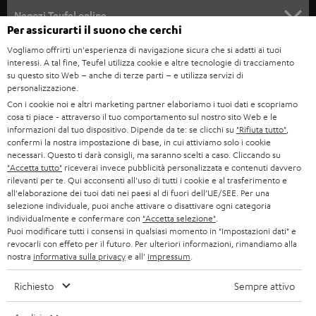
SOUNDBAR
ASSISTENZA
e
Negozi Teufel online
Per assicurarti il suono che cerchi
STEREO
w
CARRIERA
GERMANIA
Vogliamo offrirti un'esperienza di navigazione sicura che si adatti ai tuoi
s
interessi. A tal fine, Teufel utilizza cookie e altre tecnologie di tracciamento
SMART HOME
STAMPA
su questo sito Web – anche di terze parti – e utilizza servizi di
l
AUSTRIA
personalizzazione.
BLUETOOTH
e
B2B
Con i cookie noi e altri marketing partner elaboriamo i tuoi dati e scopriamo
cosa ti piace - attraverso il tuo comportamento sul nostro sito Web e le
t
SVIZZERA
CUFFIE
informazioni dal tuo dispositivo. Dipende da te: se clicchi su
"Rifiuta tutto"
,
BLOG
t
confermi la nostra impostazione di base, in cui attiviamo solo i cookie
necessari. Questo ti darà consigli, ma saranno scelti a caso. Cliccando su
CUFFIE BLUETOOTH
e
PAESI BASSI
NEWSLETTER
"Accetta tutto"
riceverai invece pubblicità personalizzata e contenuti davvero
rilevanti per te. Qui acconsenti all'uso di tutti i cookie e al trasferimento e
r
SET STEREO
all'elaborazione dei tuoi dati nei paesi al di fuori dell’UE/SEE. Per una
NEGOZI
BELGIO
selezione individuale, puoi anche attivare o disattivare ogni categoria
ALTOPARLANTE
individualmente e confermare con
"Accetta selezione"
.
VANTAGGI TEUFEL
Puoi modificare tutti i consensi in qualsiasi momento in "Impostazioni dati" e
FRANCIA
revocarli con effeto per il futuro. Per ulteriori informazioni, rimandiamo alla
ULTIMA
nostra
informativa sulla privacy
e all'
impressum
.
LA NOSTRA STORIA
POLONIA
CUFFIE IN-EAR
Richiesto
Sempre attivo
MANAGEMENT
FANSHOP