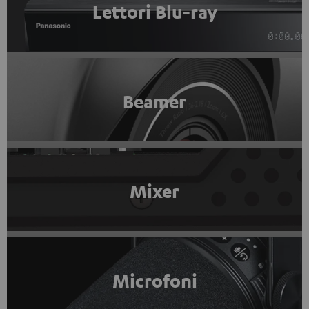
Lettori Blu-ray
Beamer
Mixer
Microfoni