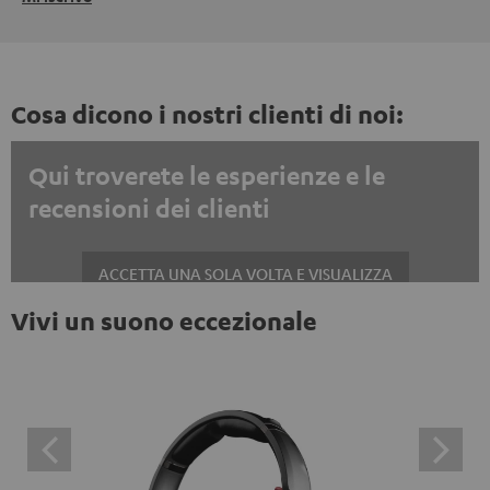
Cosa dicono i nostri clienti di noi:
Qui troverete le esperienze e le
recensioni dei clienti
ACCETTA UNA SOLA VOLTA E VISUALIZZA
Vivi un suono eccezionale
Mostrare sempre i contenuti esterni? Attivalo nelle impostazioni privacy
Le recensioni di Trustpilot sono contenuti esterni. È
possibile visualizzare il contenuto esterno con un
semplice clic. Facendo clic sul contenuto, l'utente
acconsente alla visualizzazione del contenuto esterno.
Ciò significa che i dati personali possono essere