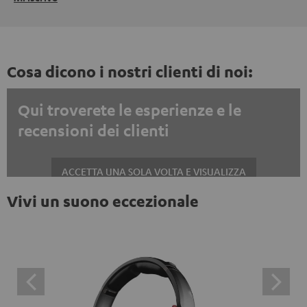
Cosa dicono i nostri clienti di noi:
Qui troverete le esperienze e le
recensioni dei clienti
ACCETTA UNA SOLA VOLTA E VISUALIZZA
Vivi un suono eccezionale
Mostrare sempre i contenuti esterni? Attivalo nelle impostazioni privacy
Le recensioni di Trustpilot sono contenuti esterni. È
possibile visualizzare il contenuto esterno con un
semplice clic. Facendo clic sul contenuto, l'utente
acconsente alla visualizzazione del contenuto esterno.
Ciò significa che i dati personali possono essere