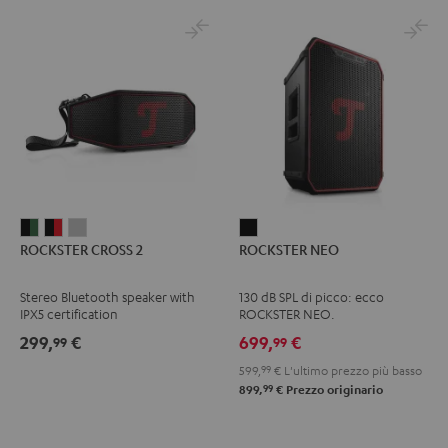
ROCKSTER
ROCKSTER
ROCKSTER
ROCKSTER
ROCKSTER CROSS 2
ROCKSTER NEO
CROSS
CROSS
CROSS
NEO
2
2
2
Nero
Stereo Bluetooth speaker with
130 dB SPL di picco: ecco
Black
Nero
Light
IPX5 certification
ROCKSTER NEO.
&
&
Gray
299,
€
699,
€
99
99
Green
Rosso
599,
99
€
L'ultimo prezzo più basso
99
899,
€
Prezzo originario