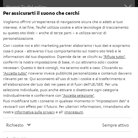
SOUNDBAR
ASSISTENZA
e
Negozi Teufel online
Per assicurarti il suono che cerchi
STEREO
w
CARRIERA
GERMANIA
Vogliamo offrirti un'esperienza di navigazione sicura che si adatti ai tuoi
s
interessi. A tal fine, Teufel utilizza cookie e altre tecnologie di tracciamento
SMART HOME
STAMPA
su questo sito Web – anche di terze parti – e utilizza servizi di
l
AUSTRIA
personalizzazione.
BLUETOOTH
e
B2B
Con i cookie noi e altri marketing partner elaboriamo i tuoi dati e scopriamo
cosa ti piace - attraverso il tuo comportamento sul nostro sito Web e le
t
SVIZZERA
CUFFIE
informazioni dal tuo dispositivo. Dipende da te: se clicchi su
"Rifiuta tutto"
,
BLOG
t
confermi la nostra impostazione di base, in cui attiviamo solo i cookie
necessari. Questo ti darà consigli, ma saranno scelti a caso. Cliccando su
CUFFIE BLUETOOTH
e
PAESI BASSI
NEWSLETTER
"Accetta tutto"
riceverai invece pubblicità personalizzata e contenuti davvero
rilevanti per te. Qui acconsenti all'uso di tutti i cookie e al trasferimento e
r
SET STEREO
all'elaborazione dei tuoi dati nei paesi al di fuori dell’UE/SEE. Per una
NEGOZI
BELGIO
selezione individuale, puoi anche attivare o disattivare ogni categoria
ALTOPARLANTE
individualmente e confermare con
"Accetta selezione"
.
VANTAGGI TEUFEL
Puoi modificare tutti i consensi in qualsiasi momento in "Impostazioni dati" e
FRANCIA
revocarli con effeto per il futuro. Per ulteriori informazioni, rimandiamo alla
ULTIMA
nostra
informativa sulla privacy
e all'
impressum
.
LA NOSTRA STORIA
POLONIA
CUFFIE IN-EAR
Richiesto
Sempre attivo
MANAGEMENT
FANSHOP