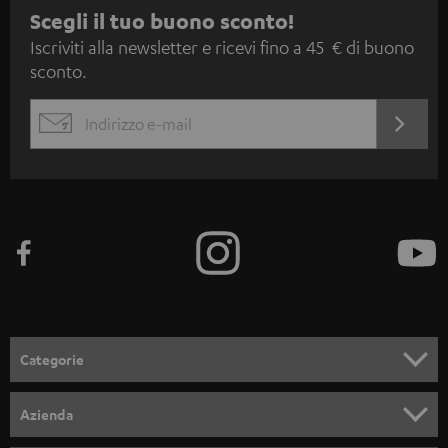
I
Scegli il tuo buono sconto!
Iscriviti alla newsletter e ricevi fino a 45 € di buono
s
sconto.
c
r
ACCED
EMAIL
i
ORA
WIDGET
z
i
o
n
e
a
l
Categorie
l
SET COMPLETI
a
Azienda
n