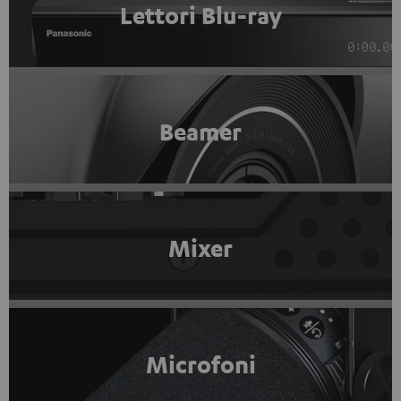
Lettori Blu-ray
Beamer
Mixer
Microfoni