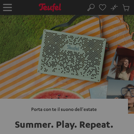
VAI AL
No
NTENUTO
Salv
Pagina
Cerca
Prodot
iniziale
nel
carrel
Porta con te il suono dell'estate
Summer. Play.
Repeat.