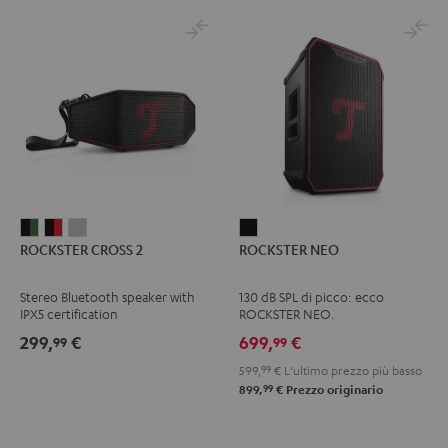
ROCKSTER
ROCKSTER
ROCKSTER
ROCKSTER
ROCKSTER CROSS 2
ROCKSTER NEO
CROSS
CROSS
CROSS
NEO
2
2
2
Nero
Stereo Bluetooth speaker with
130 dB SPL di picco: ecco
Black
Nero
Light
IPX5 certification
ROCKSTER NEO.
&
&
Gray
299,
€
699,
€
99
99
Green
Rosso
599,
99
€
L'ultimo prezzo più basso
99
899,
€
Prezzo originario