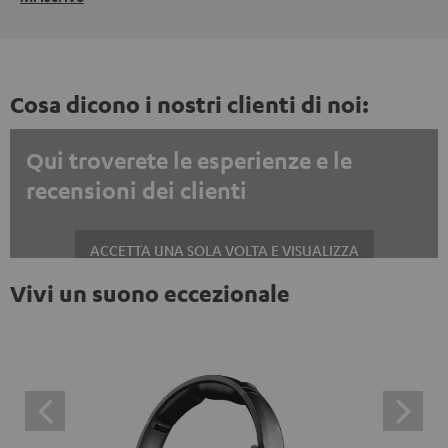
Cosa dicono i nostri clienti di noi:
Qui troverete le esperienze e le
recensioni dei clienti
ACCETTA UNA SOLA VOLTA E VISUALIZZA
Vivi un suono eccezionale
Mostrare sempre i contenuti esterni? Attivalo nelle impostazioni privacy
Le recensioni di Trustpilot sono contenuti esterni. È
possibile visualizzare il contenuto esterno con un
semplice clic. Facendo clic sul contenuto, l'utente
acconsente alla visualizzazione del contenuto esterno.
Ciò significa che i dati personali possono essere