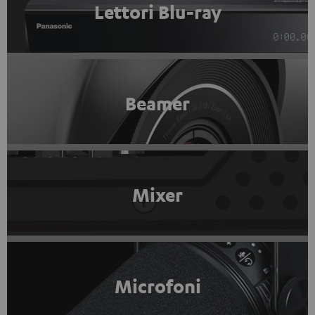
Lettori Blu-ray
Beamer
Mixer
Microfoni