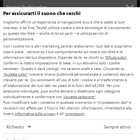
SOUNDBAR
ASSISTENZA
e
Negozi Teufel online
Per assicurarti il suono che cerchi
STEREO
w
CARRIERA
GERMANIA
Vogliamo offrirti un'esperienza di navigazione sicura che si adatti ai tuoi
s
interessi. A tal fine, Teufel utilizza cookie e altre tecnologie di tracciamento
SMART HOME
STAMPA
su questo sito Web – anche di terze parti – e utilizza servizi di
l
AUSTRIA
personalizzazione.
BLUETOOTH
e
B2B
Con i cookie noi e altri marketing partner elaboriamo i tuoi dati e scopriamo
cosa ti piace - attraverso il tuo comportamento sul nostro sito Web e le
t
SVIZZERA
CUFFIE
informazioni dal tuo dispositivo. Dipende da te: se clicchi su
"Rifiuta tutto"
,
BLOG
t
confermi la nostra impostazione di base, in cui attiviamo solo i cookie
necessari. Questo ti darà consigli, ma saranno scelti a caso. Cliccando su
CUFFIE BLUETOOTH
e
PAESI BASSI
NEWSLETTER
"Accetta tutto"
riceverai invece pubblicità personalizzata e contenuti davvero
rilevanti per te. Qui acconsenti all'uso di tutti i cookie e al trasferimento e
r
SET STEREO
all'elaborazione dei tuoi dati nei paesi al di fuori dell’UE/SEE. Per una
NEGOZI
BELGIO
selezione individuale, puoi anche attivare o disattivare ogni categoria
ALTOPARLANTE
individualmente e confermare con
"Accetta selezione"
.
VANTAGGI TEUFEL
Puoi modificare tutti i consensi in qualsiasi momento in "Impostazioni dati" e
FRANCIA
revocarli con effeto per il futuro. Per ulteriori informazioni, rimandiamo alla
ULTIMA
nostra
informativa sulla privacy
e all'
impressum
.
LA NOSTRA STORIA
POLONIA
CUFFIE IN-EAR
Richiesto
Sempre attivo
MANAGEMENT
FANSHOP