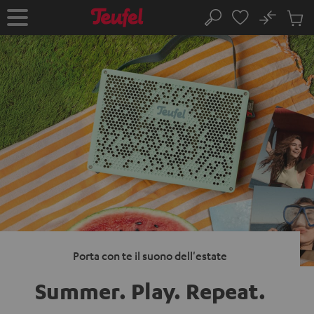
VAI AL
No
NTENUTO
Salv
Pagina
Cerca
Prodot
iniziale
nel
carrel
Porta con te il suono dell'estate
Summer. Play.
Repeat.