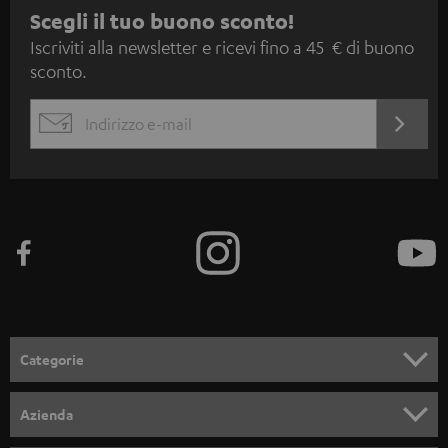
I
Scegli il tuo buono sconto!
Iscriviti alla newsletter e ricevi fino a 45 € di buono
s
sconto.
c
r
ACCED
EMAIL
i
ORA
WIDGET
z
i
o
n
e
a
l
Categorie
l
SET COMPLETI
a
Azienda
n