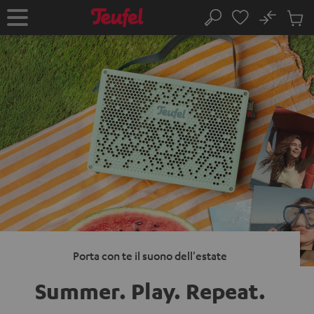
VAI AL
No
NTENUTO
Salv
Pagina
Cerca
Prodot
iniziale
nel
carrel
Porta con te il suono dell'estate
Summer. Play.
Repeat.