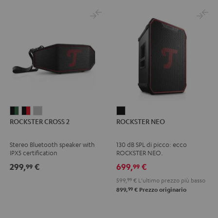
ROCKSTER
ROCKSTER
ROCKSTER
ROCKSTER
ROCKSTER CROSS 2
ROCKSTER NEO
CROSS
CROSS
CROSS
NEO
2
2
2
Nero
Stereo Bluetooth speaker with
130 dB SPL di picco: ecco
Black
Nero
Light
IPX5 certification
ROCKSTER NEO.
&
&
Gray
299,
€
699,
€
99
99
Green
Rosso
599,
99
€
L'ultimo prezzo più basso
99
899,
€
Prezzo originario