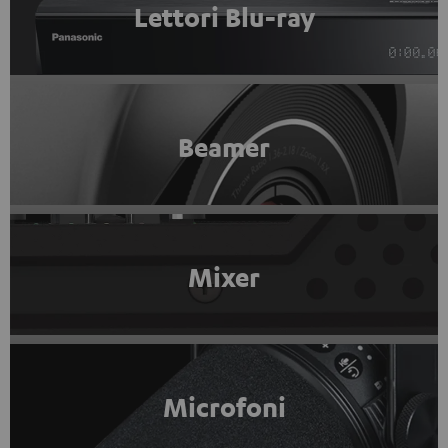
Lettori Blu-ray
Beamer
Mixer
Microfoni