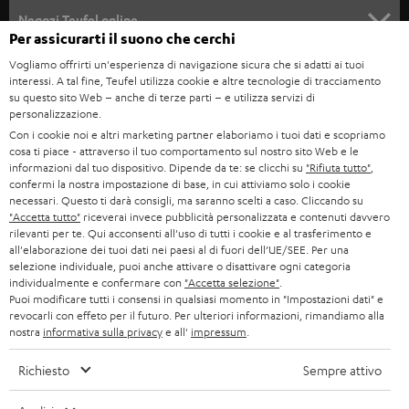
SOUNDBAR
ASSISTENZA
e
Negozi Teufel online
Per assicurarti il suono che cerchi
STEREO
w
CARRIERA
GERMANIA
Vogliamo offrirti un'esperienza di navigazione sicura che si adatti ai tuoi
s
interessi. A tal fine, Teufel utilizza cookie e altre tecnologie di tracciamento
SMART HOME
STAMPA
su questo sito Web – anche di terze parti – e utilizza servizi di
l
AUSTRIA
personalizzazione.
BLUETOOTH
e
B2B
Con i cookie noi e altri marketing partner elaboriamo i tuoi dati e scopriamo
cosa ti piace - attraverso il tuo comportamento sul nostro sito Web e le
t
SVIZZERA
CUFFIE
informazioni dal tuo dispositivo. Dipende da te: se clicchi su
"Rifiuta tutto"
,
BLOG
t
confermi la nostra impostazione di base, in cui attiviamo solo i cookie
necessari. Questo ti darà consigli, ma saranno scelti a caso. Cliccando su
CUFFIE BLUETOOTH
e
PAESI BASSI
NEWSLETTER
"Accetta tutto"
riceverai invece pubblicità personalizzata e contenuti davvero
rilevanti per te. Qui acconsenti all'uso di tutti i cookie e al trasferimento e
r
SET STEREO
all'elaborazione dei tuoi dati nei paesi al di fuori dell’UE/SEE. Per una
NEGOZI
BELGIO
selezione individuale, puoi anche attivare o disattivare ogni categoria
ALTOPARLANTE
individualmente e confermare con
"Accetta selezione"
.
VANTAGGI TEUFEL
Puoi modificare tutti i consensi in qualsiasi momento in "Impostazioni dati" e
FRANCIA
revocarli con effeto per il futuro. Per ulteriori informazioni, rimandiamo alla
ULTIMA
nostra
informativa sulla privacy
e all'
impressum
.
LA NOSTRA STORIA
POLONIA
CUFFIE IN-EAR
Richiesto
Sempre attivo
MANAGEMENT
FANSHOP