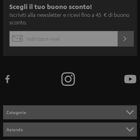
I
Scegli il tuo buono sconto!
Iscriviti alla newsletter e ricevi fino a 45 € di buono
s
sconto.
c
r
ACCED
EMAIL
i
ORA
WIDGET
z
i
o
n
e
a
l
Categorie
l
SET COMPLETI
a
Azienda
n