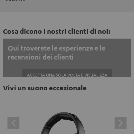
Cosa dicono i nostri clienti di noi:
Qui troverete le esperienze e le
recensioni dei clienti
ACCETTA UNA SOLA VOLTA E VISUALIZZA
Vivi un suono eccezionale
Mostrare sempre i contenuti esterni? Attivalo nelle impostazioni privacy
Le recensioni di Trustpilot sono contenuti esterni. È
possibile visualizzare il contenuto esterno con un
semplice clic. Facendo clic sul contenuto, l'utente
acconsente alla visualizzazione del contenuto esterno.
Ciò significa che i dati personali possono essere