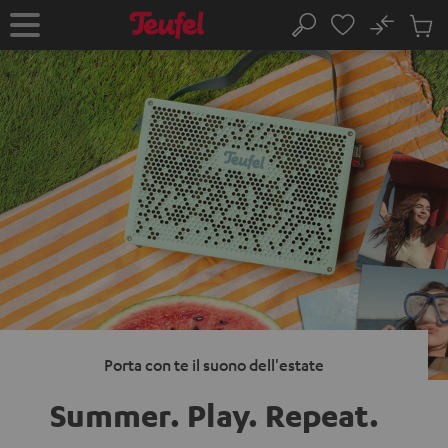
VAI AL
No
NTENUTO
Salv
Pagina
Cerca
Prodot
iniziale
nel
carrel
Porta con te il suono dell'estate
Summer. Play.
Repeat.