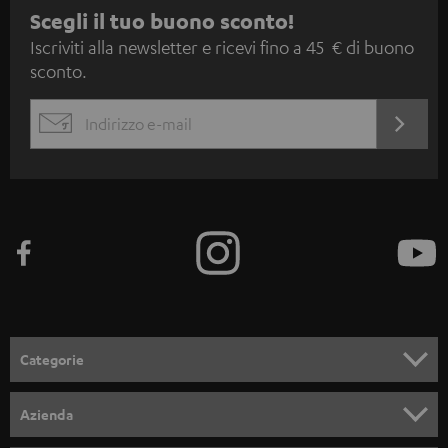
I
Scegli il tuo buono sconto!
Iscriviti alla newsletter e ricevi fino a 45 € di buono
s
sconto.
c
r
ACCED
EMAIL
i
ORA
WIDGET
z
i
o
n
e
a
l
Categorie
l
SET COMPLETI
a
Azienda
n