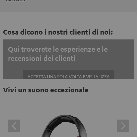
Cosa dicono i nostri clienti di noi:
Qui troverete le esperienze e le
recensioni dei clienti
ACCETTA UNA SOLA VOLTA E VISUALIZZA
Vivi un suono eccezionale
Mostrare sempre i contenuti esterni? Attivalo nelle impostazioni privacy
Le recensioni di Trustpilot sono contenuti esterni. È
possibile visualizzare il contenuto esterno con un
semplice clic. Facendo clic sul contenuto, l'utente
acconsente alla visualizzazione del contenuto esterno.
Ciò significa che i dati personali possono essere