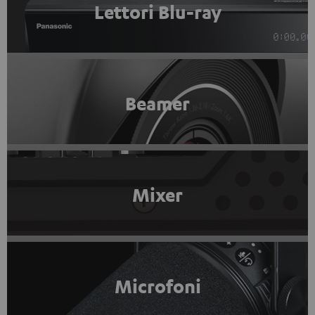
Lettori Blu-ray
Beamer
Mixer
Microfoni