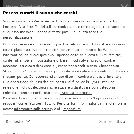
SOUNDBAR
ASSISTENZA
e
Negozi Teufel online
Per assicurarti il suono che cerchi
STEREO
w
CARRIERA
GERMANIA
Vogliamo offrirti un'esperienza di navigazione sicura che si adatti ai tuoi
s
interessi. A tal fine, Teufel utilizza cookie e altre tecnologie di tracciamento
SMART HOME
STAMPA
su questo sito Web – anche di terze parti – e utilizza servizi di
l
AUSTRIA
personalizzazione.
BLUETOOTH
e
B2B
Con i cookie noi e altri marketing partner elaboriamo i tuoi dati e scopriamo
cosa ti piace - attraverso il tuo comportamento sul nostro sito Web e le
t
SVIZZERA
CUFFIE
informazioni dal tuo dispositivo. Dipende da te: se clicchi su
"Rifiuta tutto"
,
BLOG
t
confermi la nostra impostazione di base, in cui attiviamo solo i cookie
necessari. Questo ti darà consigli, ma saranno scelti a caso. Cliccando su
CUFFIE BLUETOOTH
e
PAESI BASSI
NEWSLETTER
"Accetta tutto"
riceverai invece pubblicità personalizzata e contenuti davvero
rilevanti per te. Qui acconsenti all'uso di tutti i cookie e al trasferimento e
r
SET STEREO
all'elaborazione dei tuoi dati nei paesi al di fuori dell’UE/SEE. Per una
NEGOZI
BELGIO
selezione individuale, puoi anche attivare o disattivare ogni categoria
ALTOPARLANTE
individualmente e confermare con
"Accetta selezione"
.
VANTAGGI TEUFEL
Puoi modificare tutti i consensi in qualsiasi momento in "Impostazioni dati" e
FRANCIA
revocarli con effeto per il futuro. Per ulteriori informazioni, rimandiamo alla
ULTIMA
nostra
informativa sulla privacy
e all'
impressum
.
LA NOSTRA STORIA
POLONIA
CUFFIE IN-EAR
Richiesto
Sempre attivo
MANAGEMENT
FANSHOP