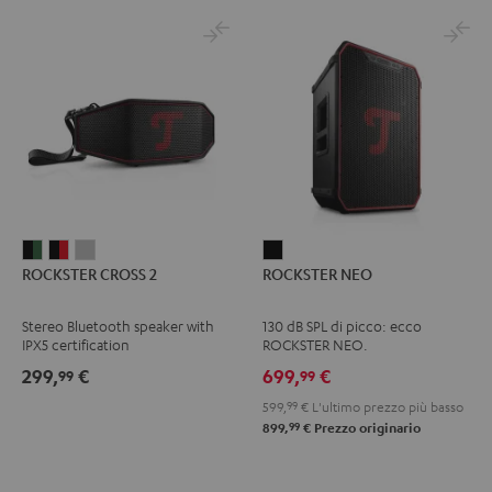
ROCKSTER
ROCKSTER
ROCKSTER
ROCKSTER
ROCKSTER CROSS 2
ROCKSTER NEO
CROSS
CROSS
CROSS
NEO
2
2
2
Nero
Stereo Bluetooth speaker with
130 dB SPL di picco: ecco
Black
Nero
Light
IPX5 certification
ROCKSTER NEO.
&
&
Gray
299,
€
699,
€
99
99
Green
Rosso
599,
99
€
L'ultimo prezzo più basso
99
899,
€
Prezzo originario