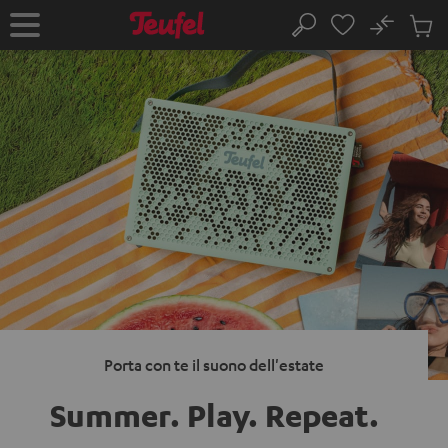
VAI AL
No
NTENUTO
Salv
Pagina
Cerca
Prodot
iniziale
nel
carrel
Porta con te il suono dell'estate
Summer. Play.
Repeat.