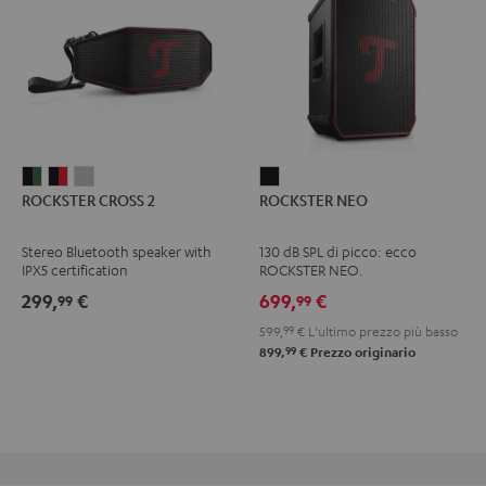
ROCKSTER
ROCKSTER
ROCKSTER
ROCKSTER
ROCKSTER CROSS 2
ROCKSTER NEO
CROSS
CROSS
CROSS
NEO
2
2
2
Nero
Stereo Bluetooth speaker with
130 dB SPL di picco: ecco
Black
Nero
Light
IPX5 certification
ROCKSTER NEO.
&
&
Gray
299,
€
699,
€
99
99
Green
Rosso
599,
99
€
L'ultimo prezzo più basso
99
899,
€
Prezzo originario
Reso gratuito