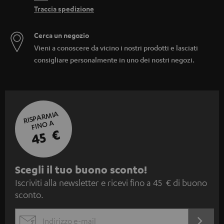
Traccia spedizione
Cerca un negozio
Vieni a conoscere da vicino i nostri prodotti e lasciati
consigliare personalmente in uno dei nostri negozi.
RISPARMIA
FINO A
45 €
I
Scegli il tuo buono sconto!
Iscriviti alla newsletter e ricevi fino a 45 € di buono
s
sconto.
c
r