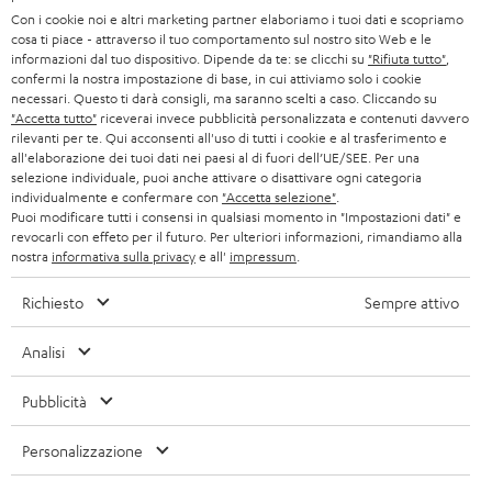
BLUETOOTH
e
B2B
Con i cookie noi e altri marketing partner elaboriamo i tuoi dati e scopriamo
cosa ti piace - attraverso il tuo comportamento sul nostro sito Web e le
t
SVIZZERA
CUFFIE
informazioni dal tuo dispositivo. Dipende da te: se clicchi su
"Rifiuta tutto"
,
BLOG
t
confermi la nostra impostazione di base, in cui attiviamo solo i cookie
necessari. Questo ti darà consigli, ma saranno scelti a caso. Cliccando su
CUFFIE BLUETOOTH
e
PAESI BASSI
NEWSLETTER
"Accetta tutto"
riceverai invece pubblicità personalizzata e contenuti davvero
rilevanti per te. Qui acconsenti all'uso di tutti i cookie e al trasferimento e
r
SET STEREO
all'elaborazione dei tuoi dati nei paesi al di fuori dell’UE/SEE. Per una
NEGOZI
BELGIO
selezione individuale, puoi anche attivare o disattivare ogni categoria
ALTOPARLANTE
individualmente e confermare con
"Accetta selezione"
.
VANTAGGI TEUFEL
Puoi modificare tutti i consensi in qualsiasi momento in "Impostazioni dati" e
FRANCIA
revocarli con effeto per il futuro. Per ulteriori informazioni, rimandiamo alla
ULTIMA
nostra
informativa sulla privacy
e all'
impressum
.
LA NOSTRA STORIA
POLONIA
CUFFIE IN-EAR
Richiesto
Sempre attivo
MANAGEMENT
FANSHOP
Analisi
SPAGNA
SOSTENIBILITÀ
Ci riserviamo il diritto di apportare modifiche relative a specifiche tecniche,
NOVITÁ
Pubblicità
I NOSTRI VALORI
errori di battitura e omissioni. Gli accessori mostrati nelle nostre foto non sono
ITALIA
inclusi nella consegna. Eventuali costi di smaltimento delle batterie sono inclusi
Personalizzazione
ACCESSIBILITÀ
nel prezzo.
USA