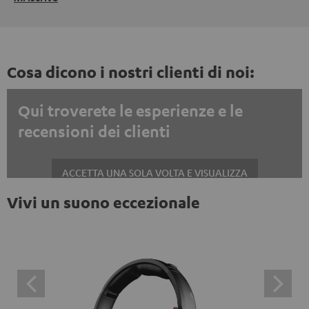
Cosa dicono i nostri clienti di noi:
Qui troverete le esperienze e le
recensioni dei clienti
ACCETTA UNA SOLA VOLTA E VISUALIZZA
Vivi un suono eccezionale
Mostrare sempre i contenuti esterni? Attivalo nelle impostazioni privacy
Le recensioni di Trustpilot sono contenuti esterni. È
possibile visualizzare il contenuto esterno con un
semplice clic. Facendo clic sul contenuto, l'utente
acconsente alla visualizzazione del contenuto esterno.
Ciò significa che i dati personali possono essere