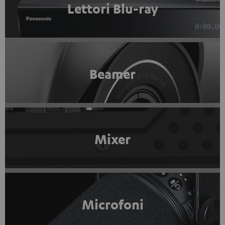
Lettori Blu-ray
Beamer
Mixer
Microfoni