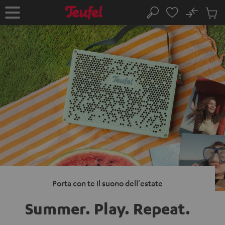
VAI AL
No
NTENUTO
Salv
Pagina
Cerca
Prodot
iniziale
nel
carrel
Porta con te il suono dell'estate
Summer. Play.
Repeat.