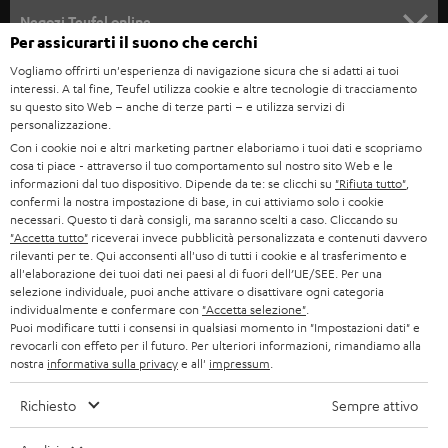
SOUNDBAR
ASSISTENZA
e
Negozi Teufel online
Per assicurarti il suono che cerchi
STEREO
w
CARRIERA
GERMANIA
Vogliamo offrirti un'esperienza di navigazione sicura che si adatti ai tuoi
s
interessi. A tal fine, Teufel utilizza cookie e altre tecnologie di tracciamento
SMART HOME
STAMPA
su questo sito Web – anche di terze parti – e utilizza servizi di
l
AUSTRIA
personalizzazione.
BLUETOOTH
e
B2B
Con i cookie noi e altri marketing partner elaboriamo i tuoi dati e scopriamo
cosa ti piace - attraverso il tuo comportamento sul nostro sito Web e le
t
SVIZZERA
CUFFIE
informazioni dal tuo dispositivo. Dipende da te: se clicchi su
"Rifiuta tutto"
,
BLOG
t
confermi la nostra impostazione di base, in cui attiviamo solo i cookie
necessari. Questo ti darà consigli, ma saranno scelti a caso. Cliccando su
CUFFIE BLUETOOTH
e
PAESI BASSI
NEWSLETTER
"Accetta tutto"
riceverai invece pubblicità personalizzata e contenuti davvero
rilevanti per te. Qui acconsenti all'uso di tutti i cookie e al trasferimento e
r
SET STEREO
all'elaborazione dei tuoi dati nei paesi al di fuori dell’UE/SEE. Per una
NEGOZI
BELGIO
selezione individuale, puoi anche attivare o disattivare ogni categoria
ALTOPARLANTE
individualmente e confermare con
"Accetta selezione"
.
VANTAGGI TEUFEL
Puoi modificare tutti i consensi in qualsiasi momento in "Impostazioni dati" e
FRANCIA
revocarli con effeto per il futuro. Per ulteriori informazioni, rimandiamo alla
ULTIMA
nostra
informativa sulla privacy
e all'
impressum
.
LA NOSTRA STORIA
POLONIA
CUFFIE IN-EAR
Richiesto
Sempre attivo
MANAGEMENT
FANSHOP