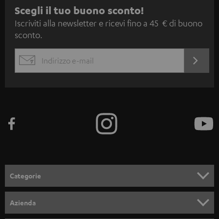
I
Scegli il tuo buono sconto!
Iscriviti alla newsletter e ricevi fino a 45 € di buono
s
sconto.
c
r
ACCED
EMAIL
i
ORA
WIDGET
z
i
o
n
e
a
l
Categorie
l
SET COMPLETI
a
Azienda
n