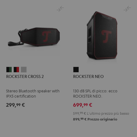
ROCKSTER
ROCKSTER
ROCKSTER
ROCKSTER
ROCKSTER CROSS 2
ROCKSTER NEO
CROSS
CROSS
CROSS
NEO
2
2
2
Nero
Stereo Bluetooth speaker with
130 dB SPL di picco: ecco
Black
Nero
Light
IPX5 certification
ROCKSTER NEO.
&
&
Gray
299,
€
699,
€
99
99
Green
Rosso
599,
99
€
L'ultimo prezzo più basso
99
899,
€
Prezzo originario