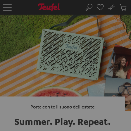
VAI AL
No
NTENUTO
Salv
Pagina
Cerca
Prodot
iniziale
nel
carrel
Porta con te il suono dell'estate
Summer. Play.
Repeat.