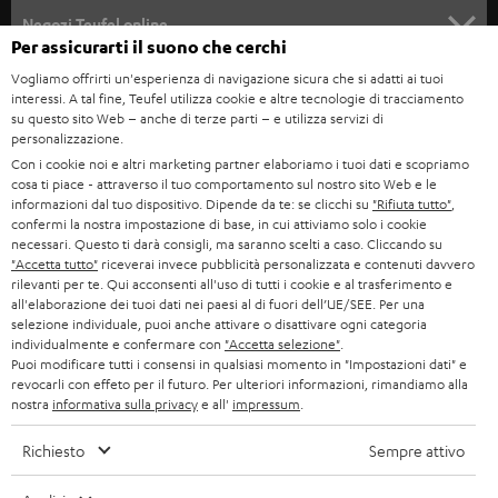
SOUNDBAR
ASSISTENZA
e
Negozi Teufel online
Per assicurarti il suono che cerchi
STEREO
w
CARRIERA
GERMANIA
Vogliamo offrirti un'esperienza di navigazione sicura che si adatti ai tuoi
s
interessi. A tal fine, Teufel utilizza cookie e altre tecnologie di tracciamento
SMART HOME
STAMPA
su questo sito Web – anche di terze parti – e utilizza servizi di
l
AUSTRIA
personalizzazione.
BLUETOOTH
e
B2B
Con i cookie noi e altri marketing partner elaboriamo i tuoi dati e scopriamo
cosa ti piace - attraverso il tuo comportamento sul nostro sito Web e le
t
SVIZZERA
CUFFIE
informazioni dal tuo dispositivo. Dipende da te: se clicchi su
"Rifiuta tutto"
,
BLOG
t
confermi la nostra impostazione di base, in cui attiviamo solo i cookie
necessari. Questo ti darà consigli, ma saranno scelti a caso. Cliccando su
CUFFIE BLUETOOTH
e
PAESI BASSI
NEWSLETTER
"Accetta tutto"
riceverai invece pubblicità personalizzata e contenuti davvero
rilevanti per te. Qui acconsenti all'uso di tutti i cookie e al trasferimento e
r
SET STEREO
all'elaborazione dei tuoi dati nei paesi al di fuori dell’UE/SEE. Per una
NEGOZI
BELGIO
selezione individuale, puoi anche attivare o disattivare ogni categoria
ALTOPARLANTE
individualmente e confermare con
"Accetta selezione"
.
VANTAGGI TEUFEL
Puoi modificare tutti i consensi in qualsiasi momento in "Impostazioni dati" e
FRANCIA
revocarli con effeto per il futuro. Per ulteriori informazioni, rimandiamo alla
ULTIMA
nostra
informativa sulla privacy
e all'
impressum
.
LA NOSTRA STORIA
POLONIA
CUFFIE IN-EAR
Richiesto
Sempre attivo
MANAGEMENT
FANSHOP