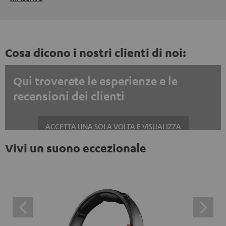
Cosa dicono i nostri clienti di noi:
Qui troverete le esperienze e le
recensioni dei clienti
ACCETTA UNA SOLA VOLTA E VISUALIZZA
Vivi un suono eccezionale
Mostrare sempre i contenuti esterni? Attivalo nelle impostazioni privacy
Le recensioni di Trustpilot sono contenuti esterni. È
possibile visualizzare il contenuto esterno con un
semplice clic. Facendo clic sul contenuto, l'utente
acconsente alla visualizzazione del contenuto esterno.
Ciò significa che i dati personali possono essere