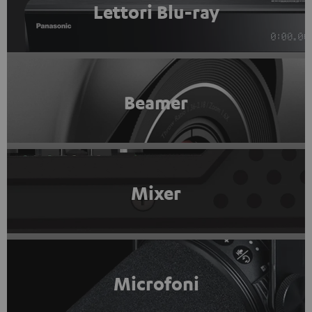
Lettori Blu-ray
Beamer
Mixer
Microfoni