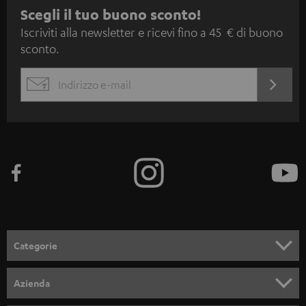
I
Scegli il tuo buono sconto!
Iscriviti alla newsletter e ricevi fino a 45 € di buono
s
sconto.
c
r
ACCED
EMAIL
i
ORA
WIDGET
z
i
o
n
e
a
l
Categorie
l
SET COMPLETI
a
Azienda
n