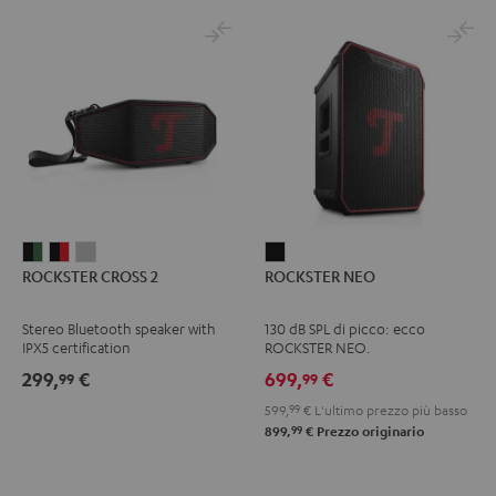
ROCKSTER
ROCKSTER
ROCKSTER
ROCKSTER
ROCKSTER CROSS 2
ROCKSTER NEO
CROSS
CROSS
CROSS
NEO
2
2
2
Nero
Stereo Bluetooth speaker with
130 dB SPL di picco: ecco
Black
Nero
Light
IPX5 certification
ROCKSTER NEO.
&
&
Gray
299,
€
699,
€
99
99
Green
Rosso
599,
99
€
L'ultimo prezzo più basso
99
899,
€
Prezzo originario