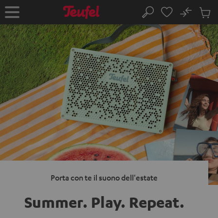
VAI AL
No
NTENUTO
Salv
Pagina
Cerca
Prodot
iniziale
nel
carrel
Porta con te il suono dell'estate
Summer. Play.
Repeat.