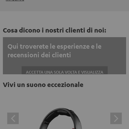
Cosa dicono i nostri clienti di noi:
Qui troverete le esperienze e le
recensioni dei clienti
ACCETTA UNA SOLA VOLTA E VISUALIZZA
Vivi un suono eccezionale
Mostrare sempre i contenuti esterni? Attivalo nelle impostazioni privacy
Le recensioni di Trustpilot sono contenuti esterni. È
possibile visualizzare il contenuto esterno con un
semplice clic. Facendo clic sul contenuto, l'utente
acconsente alla visualizzazione del contenuto esterno.
Ciò significa che i dati personali possono essere