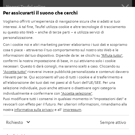
SOUNDBAR
ASSISTENZA
e
Negozi Teufel online
Per assicurarti il suono che cerchi
STEREO
w
CARRIERA
GERMANIA
Vogliamo offrirti un'esperienza di navigazione sicura che si adatti ai tuoi
s
interessi. A tal fine, Teufel utilizza cookie e altre tecnologie di tracciamento
SMART HOME
STAMPA
su questo sito Web – anche di terze parti – e utilizza servizi di
l
AUSTRIA
personalizzazione.
BLUETOOTH
e
B2B
Con i cookie noi e altri marketing partner elaboriamo i tuoi dati e scopriamo
cosa ti piace - attraverso il tuo comportamento sul nostro sito Web e le
t
SVIZZERA
CUFFIE
informazioni dal tuo dispositivo. Dipende da te: se clicchi su
"Rifiuta tutto"
,
BLOG
t
confermi la nostra impostazione di base, in cui attiviamo solo i cookie
necessari. Questo ti darà consigli, ma saranno scelti a caso. Cliccando su
CUFFIE BLUETOOTH
e
PAESI BASSI
NEWSLETTER
"Accetta tutto"
riceverai invece pubblicità personalizzata e contenuti davvero
rilevanti per te. Qui acconsenti all'uso di tutti i cookie e al trasferimento e
r
SET STEREO
all'elaborazione dei tuoi dati nei paesi al di fuori dell’UE/SEE. Per una
NEGOZI
BELGIO
selezione individuale, puoi anche attivare o disattivare ogni categoria
ALTOPARLANTE
individualmente e confermare con
"Accetta selezione"
.
VANTAGGI TEUFEL
Puoi modificare tutti i consensi in qualsiasi momento in "Impostazioni dati" e
FRANCIA
revocarli con effeto per il futuro. Per ulteriori informazioni, rimandiamo alla
ULTIMA
nostra
informativa sulla privacy
e all'
impressum
.
LA NOSTRA STORIA
POLONIA
CUFFIE IN-EAR
Richiesto
Sempre attivo
MANAGEMENT
FANSHOP