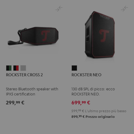
ROCKSTER
ROCKSTER
ROCKSTER
ROCKSTER
ROCKSTER CROSS 2
ROCKSTER NEO
CROSS
CROSS
CROSS
NEO
2
2
2
Nero
Stereo Bluetooth speaker with
130 dB SPL di picco: ecco
Black
Nero
Light
IPX5 certification
ROCKSTER NEO.
&
&
Gray
299,
€
699,
€
99
99
Green
Rosso
599,
99
€
L'ultimo prezzo più basso
99
899,
€
Prezzo originario