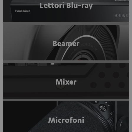
Lettori Blu-ray
Beamer
Mixer
Microfoni