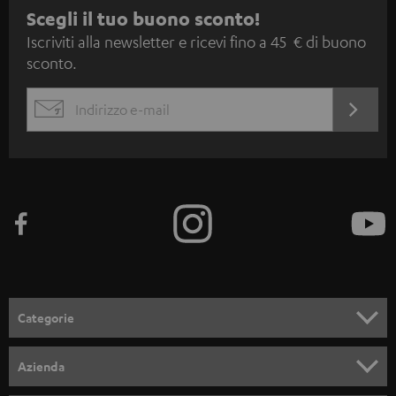
I
Scegli il tuo buono sconto!
Iscriviti alla newsletter e ricevi fino a 45 € di buono
s
sconto.
c
r
ACCED
EMAIL
i
ORA
WIDGET
z
i
o
n
e
a
l
Categorie
l
SET COMPLETI
a
Azienda
n