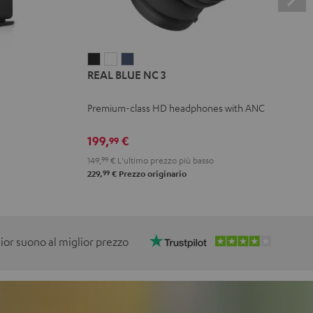
REAL
REAL
REAL
REAL BLUE NC 3
BLUE
BLUE
BLUE
NC
NC
NC
Premium-class HD headphones with ANC
3
3
3
Night
Pearl
Steel
199,
€
99
Black
White
Blue
149,
99
€
L'ultimo prezzo più basso
99
229,
€
Prezzo originario
lior suono al miglior prezzo