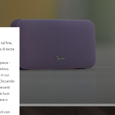
tal fine,
e di terze
 2
piace -
itivo.
in cui
uono
 Cliccando
levanti
ei tuoi
vare o
rli con