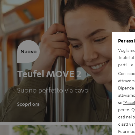
Per ass
Vogliamo 
Nuovo
Teufel ut
parti – e
Teufel MOVE 2
Con i coo
attravers
Dipende d
Suono perfetto via cavo
attiviamo
su
"Accet
Scopri ora
per te. Q
dati nei 
disattiv
Puoi modi