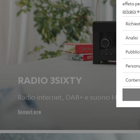
effeto pe
privacy
e 
Richies
Analisi
Pubblic
Persona
RADIO 3SIXTY
Contenu
Radio internet, DAB+ e suono HiFi tutto
Scopri ora