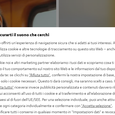
icurarti il suono che cerchi
offrirti un'esperienza di navigazione sicura che si adatti ai tuoi interessi. A 
Nuovo
ilizza cookie e altre tecnologie di tracciamento su questo sito Web – anch
 utilizza servizi di personalizzazione.
MOTIV® GO
kie noi e altri marketing partner elaboriamo i tuoi dati e scopriamo cosa ti 
o il tuo comportamento sul nostro sito Web e le informazioni dal tuo dispos
a te: se clicchi su
"Rifiuta tutto"
, confermi la nostra impostazione di base, 
Stile incontra s
 solo i cookie necessari. Questo ti darà consigli, ma saranno scelti a caso.
ta tutto"
riceverai invece pubblicità personalizzata e contenuti davvero ri
Scopri ora
ui acconsenti all'uso di tutti i cookie e al trasferimento e all'elaborazione d
paesi al di fuori dell’UE/SEE. Per una selezione individuale, puoi anche atti
are ogni categoria individualmente e confermare con
"Accetta selezione"
.
ficare tutti i consensi in qualsiasi momento in "Impostazioni dati" e revoca