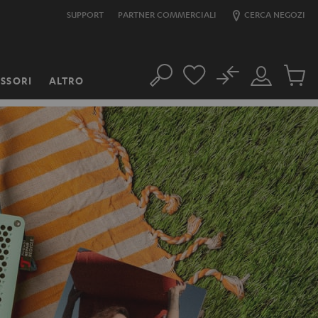
SUPPORT
PARTNER COMMERCIALI
CERCA NEGOZI
No
SSORI
ALTRO
Cerca
Il
Prodott
mio
nel
account
carrello