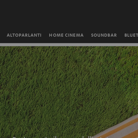
VAI AL
NTENUTO
ALTOPARLANTI
HOME CINEMA
SOUNDBAR
BLUE
Pagina
iniziale