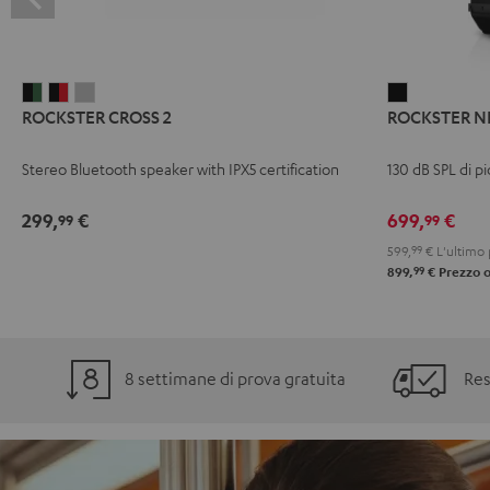
ROCKSTER
ROCKSTER
ROCKSTER
ROCKSTER
ROCKSTER CROSS 2
ROCKSTER N
CROSS
CROSS
CROSS
NEO
2
2
2
Nero
Stereo Bluetooth speaker with IPX5 certification
130 dB SPL di 
Black
Nero
Light
&
&
Gray
299,
€
699,
€
99
99
Green
Rosso
599,
99
€
L'ultimo 
99
899,
€
Prezzo o
8 settimane di prova gratuita
Res