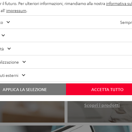
r il futuro. Per ulteriori informazioni, rimandiamo alla nostra
informativa sul
all'
impressum
.
to
Sempre
ità
lizzazione
Cuffie
ti esterni
APPLICA LA SELEZIONE
ACCETTA TUTTO
 in uno.
Innamorati al pr
Scopri i prodotti