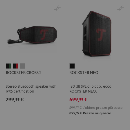
ROCKSTER
ROCKSTER
ROCKSTER
ROCKSTER
ROCKSTER CROSS 2
ROCKSTER NEO
CROSS
CROSS
CROSS
NEO
2
2
2
Nero
Stereo Bluetooth speaker with
130 dB SPL di picco: ecco
Black
Nero
Light
IPX5 certification
ROCKSTER NEO.
&
&
Gray
299,
€
699,
€
99
99
Green
Rosso
599,
99
€
L'ultimo prezzo più basso
99
899,
€
Prezzo originario