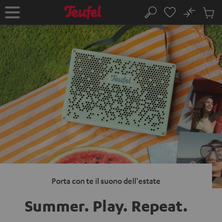
VAI AL
No
NTENUTO
Salv
Pagina
Cerca
Prodot
iniziale
nel
carrel
Porta con te il suono dell'estate
Summer. Play.
Repeat.