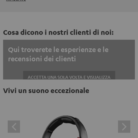
Cosa dicono i nostri clienti di noi:
Qui troverete le esperienze e le
recensioni dei clienti
ACCETTA UNA SOLA VOLTA E VISUALIZZA
Vivi un suono eccezionale
Mostrare sempre i contenuti esterni? Attivalo nelle impostazioni privacy
Le recensioni di Trustpilot sono contenuti esterni. È
possibile visualizzare il contenuto esterno con un
semplice clic. Facendo clic sul contenuto, l'utente
acconsente alla visualizzazione del contenuto esterno.
Ciò significa che i dati personali possono essere