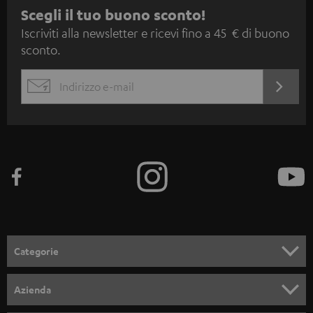
I
Scegli il tuo buono sconto!
Iscriviti alla newsletter e ricevi fino a 45 € di buono
s
sconto.
c
r
ACCED
EMAIL
i
ORA
WIDGET
z
i
o
n
e
a
l
Categorie
l
SET COMPLETI
a
Azienda
n