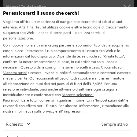
SOUNDBAR
ASSISTENZA
e
Negozi Teufel online
Per assicurarti il suono che cerchi
STEREO
w
CARRIERA
GERMANIA
Vogliamo offrirti un'esperienza di navigazione sicura che si adatti ai tuoi
s
interessi. A tal fine, Teufel utilizza cookie e altre tecnologie di tracciamento
SMART HOME
STAMPA
su questo sito Web – anche di terze parti – e utilizza servizi di
l
AUSTRIA
personalizzazione.
BLUETOOTH
e
B2B
Con i cookie noi e altri marketing partner elaboriamo i tuoi dati e scopriamo
cosa ti piace - attraverso il tuo comportamento sul nostro sito Web e le
t
SVIZZERA
CUFFIE
informazioni dal tuo dispositivo. Dipende da te: se clicchi su
"Rifiuta tutto"
,
BLOG
t
confermi la nostra impostazione di base, in cui attiviamo solo i cookie
necessari. Questo ti darà consigli, ma saranno scelti a caso. Cliccando su
CUFFIE BLUETOOTH
e
PAESI BASSI
NEWSLETTER
"Accetta tutto"
riceverai invece pubblicità personalizzata e contenuti davvero
rilevanti per te. Qui acconsenti all'uso di tutti i cookie e al trasferimento e
r
SET STEREO
all'elaborazione dei tuoi dati nei paesi al di fuori dell’UE/SEE. Per una
NEGOZI
BELGIO
selezione individuale, puoi anche attivare o disattivare ogni categoria
ALTOPARLANTE
individualmente e confermare con
"Accetta selezione"
.
VANTAGGI TEUFEL
Puoi modificare tutti i consensi in qualsiasi momento in "Impostazioni dati" e
FRANCIA
revocarli con effeto per il futuro. Per ulteriori informazioni, rimandiamo alla
ULTIMA
nostra
informativa sulla privacy
e all'
impressum
.
LA NOSTRA STORIA
POLONIA
CUFFIE IN-EAR
Richiesto
Sempre attivo
MANAGEMENT
FANSHOP