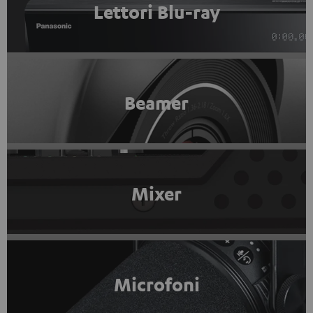
Lettori Blu-ray
Beamer
Mixer
Microfoni