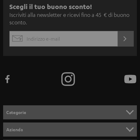
I
Scegli il tuo buono sconto!
Iscriviti alla newsletter e ricevi fino a 45 € di buono
s
sconto.
c
r
ACCED
EMAIL
i
ORA
WIDGET
z
i
o
n
e
a
l
Categorie
l
SET COMPLETI
a
Azienda
n