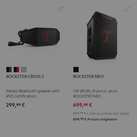
ROCKSTER
ROCKSTER
ROCKSTER
ROCKSTER
ROCKSTER CROSS 2
ROCKSTER NEO
CROSS
CROSS
CROSS
NEO
2
2
2
Nero
Stereo Bluetooth speaker with
130 dB SPL di picco: ecco
Black
Nero
Light
IPX5 certification
ROCKSTER NEO.
&
&
Gray
299,
€
699,
€
99
99
Green
Rosso
599,
99
€
L'ultimo prezzo più basso
99
899,
€
Prezzo originario