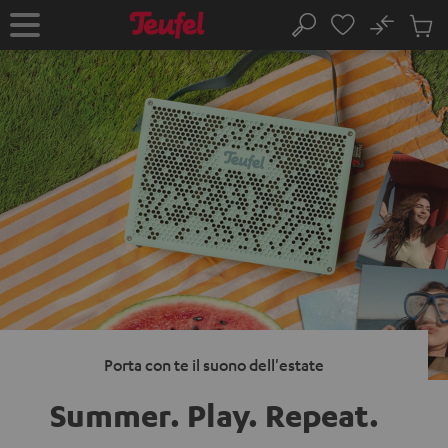
VAI AL
No
NTENUTO
Salv
Pagina
Cerca
Prodot
iniziale
nel
carrel
Porta con te il suono dell'estate
Summer. Play.
Repeat.