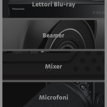
Lettori Blu-ray
Beamer
Mixer
Microfoni