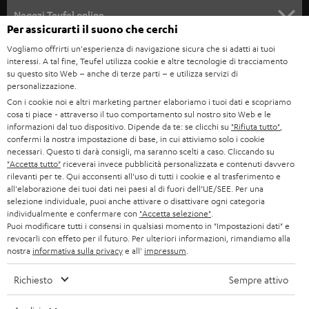
SOUNDBAR
ASSISTENZA
e
Negozi Teufel online
Per assicurarti il suono che cerchi
STEREO
w
CARRIERA
GERMANIA
Vogliamo offrirti un'esperienza di navigazione sicura che si adatti ai tuoi
s
interessi. A tal fine, Teufel utilizza cookie e altre tecnologie di tracciamento
SMART HOME
STAMPA
su questo sito Web – anche di terze parti – e utilizza servizi di
l
AUSTRIA
personalizzazione.
BLUETOOTH
e
B2B
Con i cookie noi e altri marketing partner elaboriamo i tuoi dati e scopriamo
cosa ti piace - attraverso il tuo comportamento sul nostro sito Web e le
t
SVIZZERA
CUFFIE
informazioni dal tuo dispositivo. Dipende da te: se clicchi su
"Rifiuta tutto"
,
BLOG
t
confermi la nostra impostazione di base, in cui attiviamo solo i cookie
necessari. Questo ti darà consigli, ma saranno scelti a caso. Cliccando su
CUFFIE BLUETOOTH
e
PAESI BASSI
NEWSLETTER
"Accetta tutto"
riceverai invece pubblicità personalizzata e contenuti davvero
rilevanti per te. Qui acconsenti all'uso di tutti i cookie e al trasferimento e
r
SET STEREO
all'elaborazione dei tuoi dati nei paesi al di fuori dell’UE/SEE. Per una
NEGOZI
BELGIO
selezione individuale, puoi anche attivare o disattivare ogni categoria
ALTOPARLANTE
individualmente e confermare con
"Accetta selezione"
.
VANTAGGI TEUFEL
Puoi modificare tutti i consensi in qualsiasi momento in "Impostazioni dati" e
FRANCIA
revocarli con effeto per il futuro. Per ulteriori informazioni, rimandiamo alla
ULTIMA
nostra
informativa sulla privacy
e all'
impressum
.
LA NOSTRA STORIA
POLONIA
CUFFIE IN-EAR
Richiesto
Sempre attivo
MANAGEMENT
FANSHOP